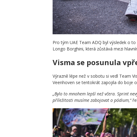
Pro tým UAE Team ADQ byl výsledek o to ce
Longo Borghini, která zůstává mezi hlavní
Visma se posunula vpř
Výrazně lépe než v sobotu si vedl Team Vi
Veenhoven se tentokrát zapojila do boje o
„Bylo to mnohem lepší než včera. Sprint nevy
příležitosti musíme zabojovat o pódium,“
ře