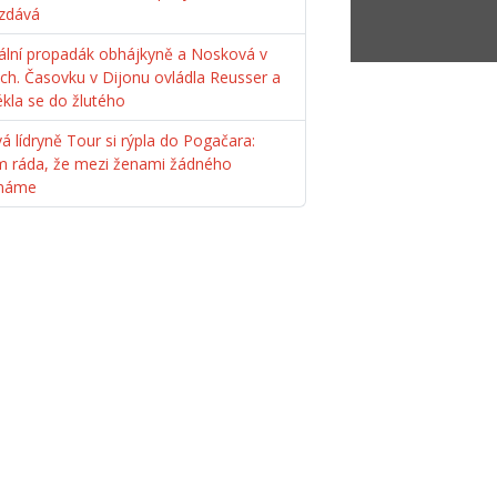
zdává
ální propadák obhájkyně a Nosková v
ách. Časovku v Dijonu ovládla Reusser a
ékla se do žlutého
á lídryně Tour si rýpla do Pogačara:
m ráda, že mezi ženami žádného
máme