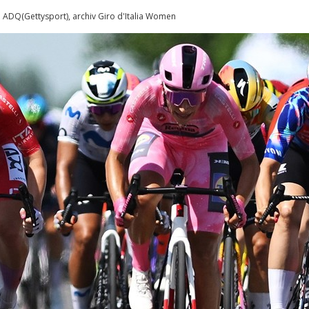
m ADQ(Gettysport), archiv Giro d'Italia Women