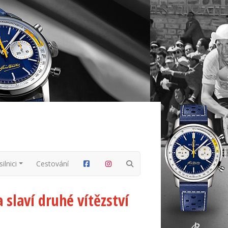
ilnici
Cestování
a slaví druhé vítězství