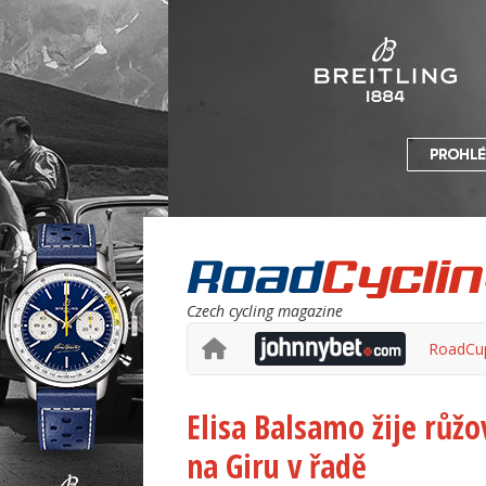
Czech cycling magazine
RoadCu
Elisa Balsamo žije růžov
na Giru v řadě