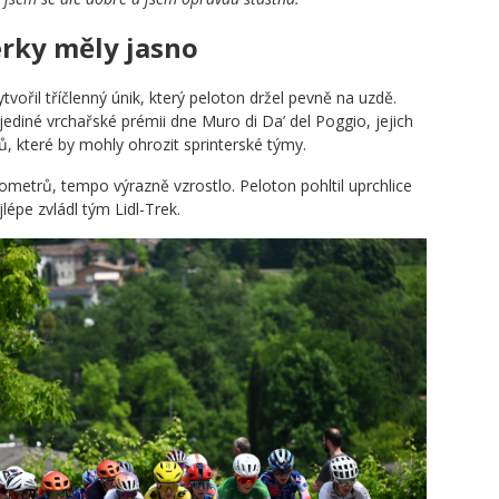
erky měly jasno
tvořil tříčlenný únik, který peloton držel pevně na uzdě.
ediné vrchařské prémii dne Muro di Da’ del Poggio, jejich
 které by mohly ohrozit sprinterské týmy.
ometrů, tempo výrazně vzrostlo. Peloton pohltil uprchlice
jlépe zvládl tým Lidl-Trek.