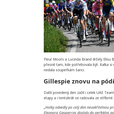
Fleur Moors a Lucinda Brand držely Elisu 
přesně tam, kde potřebovala být. Italka si
nedala soupeřkám šanci.
Gillespie znovu na pód
Další povedený den zažil i celek UAE Team
etapy a i tentokrát se radovala ze stříbrné
„Holky odvedly po celý den neuvěřitelnou prá
Eleonora Gasparrini dostaly do perfektní po