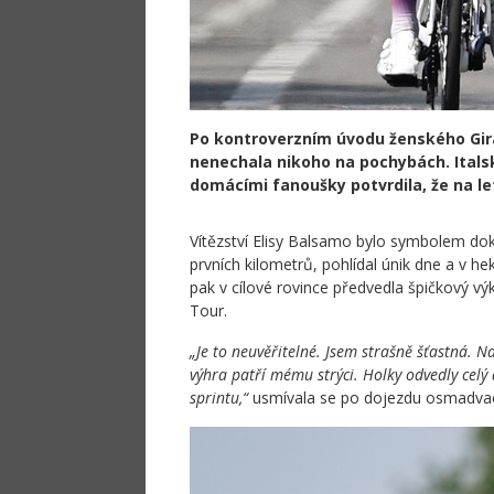
Po kontroverzním úvodu ženského Gira d
nenechala nikoho na pochybách. Italsk
domácími fanoušky potvrdila, že na let
Vítězství Elisy Balsamo bylo symbolem dok
prvních kilometrů, pohlídal únik dne a v hek
pak v cílové rovince předvedla špičkový vý
Tour.
„Je to neuvěřitelné. Jsem strašně šťastná. N
výhra patří mému strýci. Holky odvedly celý d
sprintu,“
usmívala se po dojezdu osmadvac