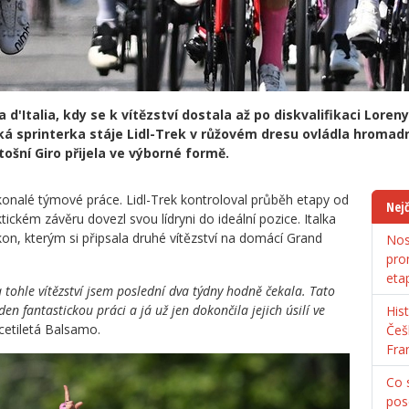
'Italia, kdy se k vítězství dostala až po diskvalifikaci Lore
á sprinterka stáje Lidl-Trek v růžovém dresu ovládla hromadn
ošní Giro přijela ve výborné formě.
onalé týmové práce. Lidl-Trek kontroloval průběh etapy od
Nejč
tickém závěru dovezl svou lídryni do ideální pozice. Italka
kon, kterým si připsala druhé vítězství na domácí Grand
Nos
pro
eta
a tohle vítězství jsem poslední dva týdny hodně čekala. Tato
en fantastickou práci a já už jen dokončila jejich úsilí ve
His
etiletá Balsamo.
Češ
Fra
Co s
pos