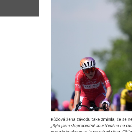
Růžová žena závodu také zmínila, že se n
„Byla jsem stoprocentně soustředěná na cílo
protože konkurence je nesmírně silná. Cítil