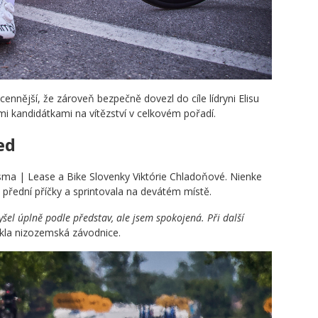
nnější, že zároveň bezpečně dovezl do cíle lídryni Elisu
mi kandidátkami na vítězství v celkovém pořadí.
ed
sma | Lease a Bike Slovenky Viktórie Chladoňové. Nienke
 přední příčky a sprintovala na devátém místě.
šel úplně podle představ, ale jsem spokojená. Při další
kla nizozemská závodnice.