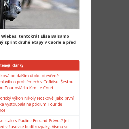
ny Wiebes, tentokrát Elisa Balsamo
ý sprint druhé etapy v Caorle a před
tenější články
ková po dalším útoku otevřeně
mluvila o problémech v Cofidisu. Šestou
pu Tour ovládla Kim Le Court
torický výkon Nikoly Noskové! Jako první
ka vystoupala na pódium Tour de
nce
e stalo s Pauline Ferrand-Prévot? Její
ed v časovce budil rozpaky, Visma se