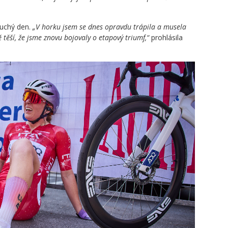
duchý den.
„V horku jsem se dnes opravdu trápila a musela
 těší, že jsme znovu bojovaly o etapový triumf,“
prohlásila