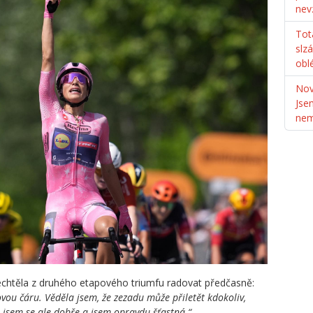
nev
Tot
slz
obl
Nov
Jse
ne
echtěla z druhého etapového triumfu radovat předčasně:
vou čáru. Věděla jsem, že zezadu může přiletět kdokoliv,
a jsem se ale dobře a jsem opravdu šťastná.“