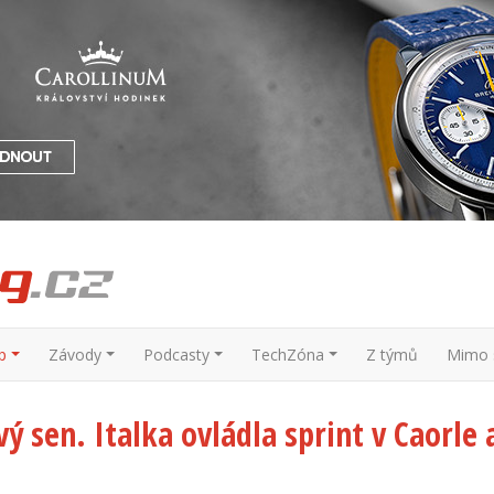
p
Závody
Podcasty
TechZóna
Z týmů
Mimo s
ý sen. Italka ovládla sprint v Caorle 