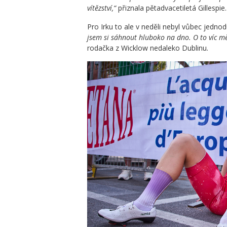
vítězství,“
přiznala pětadvacetiletá Gillespie.
Pro Irku to ale v neděli nebyl vůbec jedno
jsem si sáhnout hluboko na dno. O to víc mě
rodačka z Wicklow nedaleko Dublinu.