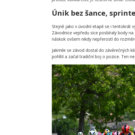
Únik bez šance, sprint
Stejně jako v úvodní etapě se i tentokrát vy
Závodnice vepředu sice posbíraly body na j
náskok ovšem nikdy nepřerostl do rozměrů,
Jakmile se závod dostal do závěrečných kil
pohltil a začal tradiční boj o pozice. Ten ne