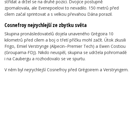
střídat a držel se na druhé pozici. Dvojice postupně
zpomalovala, ale Evenepoelovi to nevadilo. 150 metrů před
cílem začal sprintovat a s velkou převahou Dána porazil.
Cosnefroy nejrychlejší ze zbytku světa
Skupina pronásledovatelů dojela unaveného Grégoira 10
kilometrů před cílem a boj o třetí příčku mohl začít. Útok zkusili
Frigo, Emiel Verstrynge (Alpecin–Premier Tech) a Ewen Costiou
(Groupama-FDJ). Nikdo neuspěl, skupina se udržela pohromadě
i na Caubergu a rozhodovalo se ve spurtu.
V něm byl nejrychlejší Cosnefroy před Grégoirem a Verstryngem.