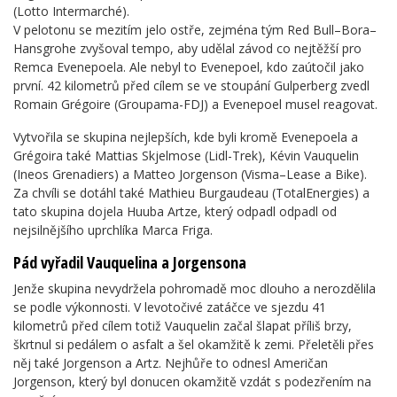
(Lotto Intermarché).
V pelotonu se mezitím jelo ostře, zejména tým Red Bull–Bora–
Hansgrohe zvyšoval tempo, aby udělal závod co nejtěžší pro
Remca Evenepoela. Ale nebyl to Evenepoel, kdo zaútočil jako
první. 42 kilometrů před cílem se ve stoupání Gulperberg zvedl
Romain Grégoire (Groupama-FDJ) a Evenepoel musel reagovat.
Vytvořila se skupina nejlepších, kde byli kromě Evenepoela a
Grégoira také Mattias Skjelmose (Lidl-Trek), Kévin Vauquelin
(Ineos Grenadiers) a Matteo Jorgenson (Visma–Lease a Bike).
Za chvíli se dotáhl také Mathieu Burgaudeau (TotalEnergies) a
tato skupina dojela Huuba Artze, který odpadl odpadl od
nejsilnějšího uprchlíka Marca Friga.
Pád vyřadil Vauquelina a Jorgensona
Jenže skupina nevydržela pohromadě moc dlouho a nerozdělila
se podle výkonnosti. V levotočivé zatáčce ve sjezdu 41
kilometrů před cílem totiž Vauquelin začal šlapat příliš brzy,
škrtnul si pedálem o asfalt a šel okamžitě k zemi. Přeletěli přes
něj také Jorgenson a Artz. Nejhůře to odnesl Američan
Jorgenson, který byl donucen okamžitě vzdát s podezřením na