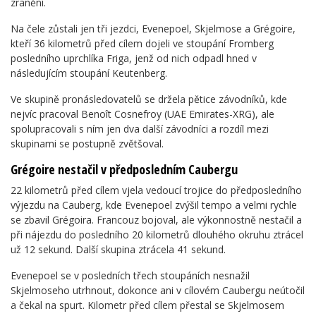
zranění.
Na čele zůstali jen tři jezdci, Evenepoel, Skjelmose a Grégoire,
kteří 36 kilometrů před cílem dojeli ve stoupání Fromberg
posledního uprchlíka Friga, jenž od nich odpadl hned v
následujícím stoupání Keutenberg.
Ve skupině pronásledovatelů se držela pětice závodníků, kde
nejvíc pracoval Benoît Cosnefroy (UAE Emirates-XRG), ale
spolupracovali s ním jen dva další závodníci a rozdíl mezi
skupinami se postupně zvětšoval.
Grégoire nestačil v předposledním Caubergu
22 kilometrů před cílem vjela vedoucí trojice do předposledního
výjezdu na Cauberg, kde Evenepoel zvýšil tempo a velmi rychle
se zbavil Grégoira. Francouz bojoval, ale výkonnostně nestačil a
při nájezdu do posledního 20 kilometrů dlouhého okruhu ztrácel
už 12 sekund. Další skupina ztrácela 41 sekund.
Evenepoel se v posledních třech stoupáních nesnažil
Skjelmoseho utrhnout, dokonce ani v cílovém Caubergu neútočil
a čekal na spurt. Kilometr před cílem přestal se Skjelmosem