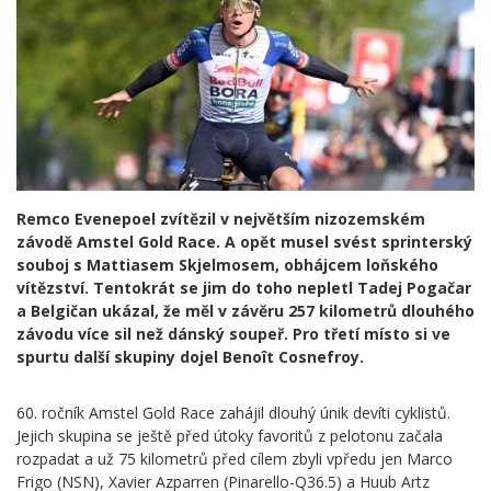
Remco Evenepoel zvítězil v největším nizozemském
závodě Amstel Gold Race. A opět musel svést sprinterský
souboj s Mattiasem Skjelmosem, obhájcem loňského
vítězství. Tentokrát se jim do toho nepletl Tadej Pogačar
a Belgičan ukázal, že měl v závěru 257 kilometrů dlouhého
závodu více sil než dánský soupeř. Pro třetí místo si ve
spurtu další skupiny dojel Benoît Cosnefroy.
60. ročník Amstel Gold Race zahájil dlouhý únik devíti cyklistů.
Jejich skupina se ještě před útoky favoritů z pelotonu začala
rozpadat a už 75 kilometrů před cílem zbyli vpředu jen Marco
Frigo (NSN), Xavier Azparren (Pinarello-Q36.5) a Huub Artz