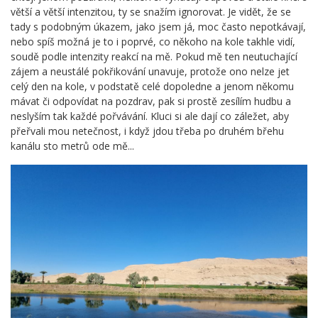
větší a větší intenzitou, ty se snažím ignorovat. Je vidět, že se
tady s podobným úkazem, jako jsem já, moc často nepotkávají,
nebo spíš možná je to i poprvé, co někoho na kole takhle vidí,
soudě podle intenzity reakcí na mě. Pokud mě ten neutuchající
zájem a neustálé pokřikování unavuje, protože ono nelze jet
celý den na kole, v podstatě celé dopoledne a jenom někomu
mávat či odpovídat na pozdrav, pak si prostě zesílím hudbu a
neslyším tak každé pořvávání. Kluci si ale dají co záležet, aby
přeřvali mou netečnost, i když jdou třeba po druhém břehu
kanálu sto metrů ode mě...