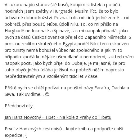
V Luxoru najdu stanoviště busů, koupím si lístek a po pěti
hodinách jsem zpátky v Hurghadě. Musím říct, že to bylo
úchvatné dobrodružství. Poznat tolik odstínů jedné země – od
pobřeží, přes poušť, Núbii, údolí Nilu. To, co mi přišlo na
Hurghadě nedokonalé a špinavé, tak mi naopak připadá, jako
bych za časů Československa přejel do Západního Německa. S
prostou realitou skutečného Egypta podél Nilu, tento skanzen
pro turisty nemá bohužel vůbec nic společného a jak mi to
připadlo zpočátku nějaké ušmudlané a nemoderní, tak teď mám
naopak pocit, jako bych přijel do Dubaje. Je mi jasné, že pro
toho obyčejného feláha je život na pobřeží něčím naprosto
nepředstavitelným a vzdáleným tisíc let v čase.
Příště bych se chtěl podívat na pouštní oázy Farafra, Dachla a
Siwa. Tak uvidíme… 😊
Předchozí díly
Jan Hanz Novotný - Tibet - Na kole z Prahy do Tibetu
První z Hanzových cestopisů... kupte knihu a podpořte další
expedice ;-)