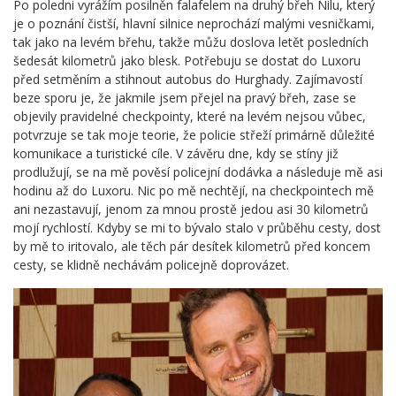
Po poledni vyrážím posilněn falafelem na druhý břeh Nilu, který
je o poznání čistší, hlavní silnice neprochází malými vesničkami,
tak jako na levém břehu, takže můžu doslova letět posledních
šedesát kilometrů jako blesk. Potřebuju se dostat do Luxoru
před setměním a stihnout autobus do Hurghady. Zajímavostí
beze sporu je, že jakmile jsem přejel na pravý břeh, zase se
objevily pravidelné checkpointy, které na levém nejsou vůbec,
potvrzuje se tak moje teorie, že policie střeží primárně důležité
komunikace a turistické cíle. V závěru dne, kdy se stíny již
prodlužují, se na mě pověsí policejní dodávka a následuje mě asi
hodinu až do Luxoru. Nic po mě nechtějí, na checkpointech mě
ani nezastavují, jenom za mnou prostě jedou asi 30 kilometrů
mojí rychlostí. Kdyby se mi to bývalo stalo v průběhu cesty, dost
by mě to iritovalo, ale těch pár desítek kilometrů před koncem
cesty, se klidně nechávám policejně doprovázet.