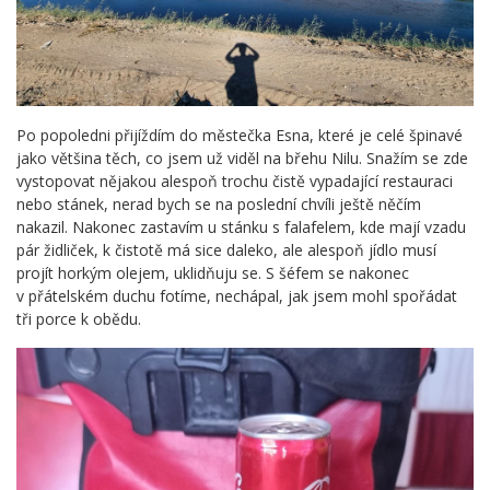
Po popoledni přijíždím do městečka Esna, které je celé špinavé
jako většina těch, co jsem už viděl na břehu Nilu. Snažím se zde
vystopovat nějakou alespoň trochu čistě vypadající restauraci
nebo stánek, nerad bych se na poslední chvíli ještě něčím
nakazil. Nakonec zastavím u stánku s falafelem, kde mají vzadu
pár židliček, k čistotě má sice daleko, ale alespoň jídlo musí
projít horkým olejem, uklidňuju se. S šéfem se nakonec
v přátelském duchu fotíme, nechápal, jak jsem mohl spořádat
tři porce k obědu.