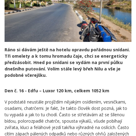
Ráno si dávám ještě na hotelu opravdu pořádnou snídani.
Tři omelety a k tomu hromadu čaje, chci se energeticky
předzásobit. Hned po snídani se vydám na první půlku
dnešního putování. Volím stále levý břeh Nilu a vše je
podobné včerejšku.
Den č. 16 -
Edfu – Luxor 120 km, celkem 1052 km
V podstatě neustále projíždím nějakým osídlením, vesničkami,
osadami, chatrčemi. Je fakt, že takto člověk dost pozná, jak to
tu vypadá a jak to tu chodí. Často se střetávám až se šílenou
bídou, polorozpadlé chatrče, spousta výkalů, všude pobíhají
zvířata, kluci a feláhové jezdí takřka výhradně na oslících. Často
cítím zápach pálených odpadků nebo různých ohňů založených