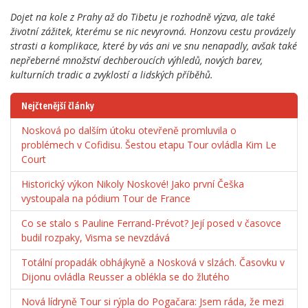
Dojet na kole z Prahy až do Tibetu je rozhodně výzva, ale také
životní zážitek, kterému se nic nevyrovná. Honzovu cestu provázely
strasti a komplikace, které by vás ani ve snu nenapadly, avšak také
nepřeberné množství dechberoucích výhledů, nových barev,
kulturních tradic a zvyklostí a lidských příběhů.
Nejčtenější články
Nosková po dalším útoku otevřeně promluvila o
problémech v Cofidisu. Šestou etapu Tour ovládla Kim Le
Court
Historický výkon Nikoly Noskové! Jako první Češka
vystoupala na pódium Tour de France
Co se stalo s Pauline Ferrand-Prévot? Její posed v časovce
budil rozpaky, Visma se nevzdává
Totální propadák obhájkyně a Nosková v slzách. Časovku v
Dijonu ovládla Reusser a oblékla se do žlutého
Nová lídryně Tour si rýpla do Pogačara: Jsem ráda, že mezi