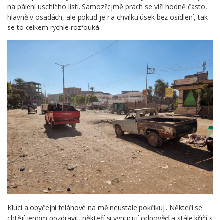
na pálení uschlého listí. Samozřejmě prach se víří hodně často,
hlavně v osadách, ale pokud je na chvilku úsek bez osídlení, tak
se to celkem rychle rozfouká.
Kluci a obyčejní feláhové na mě neustále pokřikují. Někteří se
chtějí jenom pozdravit, někteří si vynucují odpověď a stále křičí s