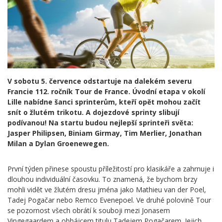
V sobotu 5. července odstartuje na dalekém severu
Francie 112. ročník Tour de France. Úvodní etapa v okolí
Lille nabídne šanci sprinterům, kteří opět mohou začít
snít o žlutém trikotu. A dojezdové sprinty slibují
podívanou! Na startu budou nejlepší sprinteři světa:
Jasper Philipsen, Biniam Girmay, Tim Merlier, Jonathan
Milan a Dylan Groenewegen.
První týden přinese spoustu příležitostí pro klasikáře a zahrnuje i
dlouhou individuální časovku. To znamená, že bychom brzy
mohli vidět ve žlutém dresu jména jako Mathieu van der Poel,
Tadej Pogačar nebo Remco Evenepoel. Ve druhé polovině Tour
se pozornost všech obrátí k souboji mezi Jonasem
Vingegaardem a obhájcem titulu Tadejem Pogačarem. Jejich