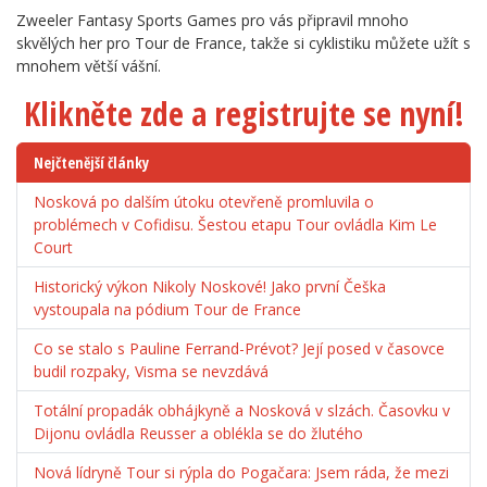
Zweeler Fantasy Sports Games pro vás připravil mnoho
skvělých her pro Tour de France, takže si cyklistiku můžete užít s
mnohem větší vášní.
Klikněte zde a registrujte se nyní!
Nejčtenější články
Nosková po dalším útoku otevřeně promluvila o
problémech v Cofidisu. Šestou etapu Tour ovládla Kim Le
Court
Historický výkon Nikoly Noskové! Jako první Češka
vystoupala na pódium Tour de France
Co se stalo s Pauline Ferrand-Prévot? Její posed v časovce
budil rozpaky, Visma se nevzdává
Totální propadák obhájkyně a Nosková v slzách. Časovku v
Dijonu ovládla Reusser a oblékla se do žlutého
Nová lídryně Tour si rýpla do Pogačara: Jsem ráda, že mezi