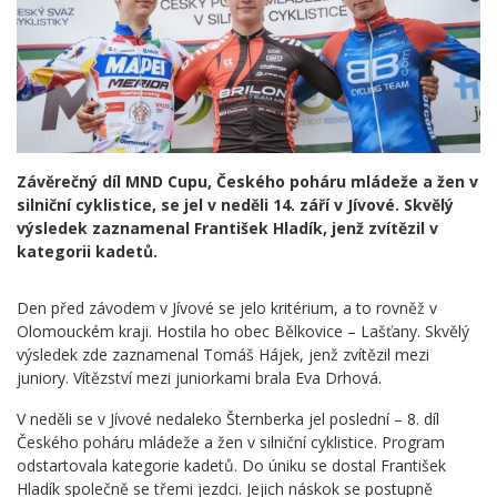
Závěrečný díl MND Cupu, Českého poháru mládeže a žen v
silniční cyklistice, se jel v neděli 14. září v Jívové. Skvělý
výsledek zaznamenal František Hladík, jenž zvítězil v
kategorii kadetů.
Den před závodem v Jívové se jelo kritérium, a to rovněž v
Olomouckém kraji. Hostila ho obec Bělkovice – Lašťany. Skvělý
výsledek zde zaznamenal Tomáš Hájek, jenž zvítězil mezi
juniory. Vítězství mezi juniorkami brala Eva Drhová.
V neděli se v Jívové nedaleko Šternberka jel poslední – 8. díl
Českého poháru mládeže a žen v silniční cyklistice. Program
odstartovala kategorie kadetů. Do úniku se dostal František
Hladík společně se třemi jezdci. Jejich náskok se postupně