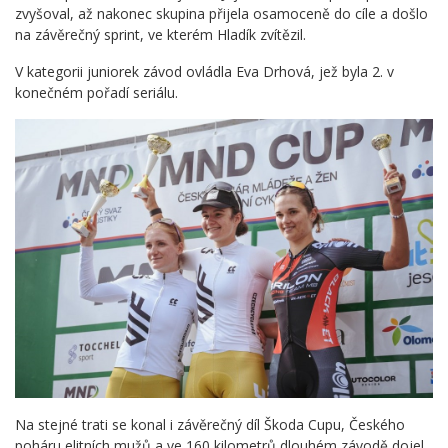
zvyšoval, až nakonec skupina přijela osamoceně do cíle a došlo
na závěrečný sprint, ve kterém Hladík zvítězil.
V kategorii juniorek závod ovládla Eva Drhová, jež byla 2. v
konečném pořadí seriálu.
Na stejné trati se konal i závěrečný díl Škoda Cupu, Českého
poháru elitních mužů a ve 160 kilometrů dlouhém závodě dojel