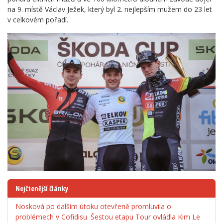
na 9. místě Václav Ježek, který byl 2. nejlepším mužem do 23 let
v celkovém pořadí.
Nejčtenější články
Nosková po dalším útoku otevřeně promluvila o
problémech v Cofidisu. Šestou etapu Tour ovládla Kim Le