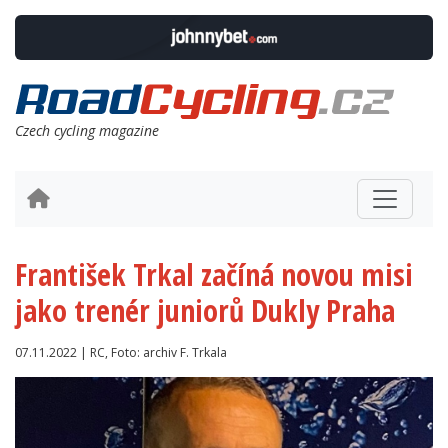
Czech cycling magazine
František Trkal začíná novou misi
jako trenér juniorů Dukly Praha
07.11.2022 | RC, Foto: archiv F. Trkala