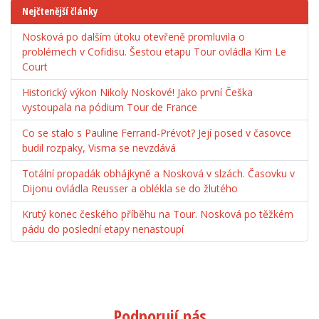
Nejčtenější články
Nosková po dalším útoku otevřeně promluvila o
problémech v Cofidisu. Šestou etapu Tour ovládla Kim Le
Court
Historický výkon Nikoly Noskové! Jako první Češka
vystoupala na pódium Tour de France
Co se stalo s Pauline Ferrand-Prévot? Její posed v časovce
budil rozpaky, Visma se nevzdává
Totální propadák obhájkyně a Nosková v slzách. Časovku v
Dijonu ovládla Reusser a oblékla se do žlutého
Krutý konec českého příběhu na Tour. Nosková po těžkém
pádu do poslední etapy nenastoupí
Podporují nás