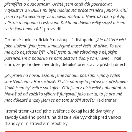
přemýšlet o budoucnosti. Určitě jsem chtěl dál pokračovat
v cyklistice a v Dukle mi byla nabídnuta práce trenéra juniorů. Cítil
jsem to jako velkou výzvu a novou motivaci. Navíc už rok a půl žiji
v Praze a odpadlo i cestování. Dukla mi dávala velký smysl a jsem
za tu šanci moc rád,
“ prozradil.
Do nové funkce oficiálně nastoupil 1. listopadu. „
Ale některé věci
jako složení týmu jsem samozřejmě musel řešit už dříve. To pro
mě bylo nejzásadnější. Chtěl jsem tu mít závodníky s nějakým
potenciálem a podařilo se nám sestavit dobrý tým,
“ uvedl Trkal
s tím, že jednotlivé závodníky detailně představí v příštích dnech.
„
Přípravu na novou sezonu jsme zahájili poslední říjnový týden
soustředěním v Harrachově. Skvěle nám vyšlo počasí a s přístupem
kluků jsem byl velice spokojen. Cítil jsem z nich velké odhodlání. A
hlavně už od začátku výborně fungovali jako parta, to je pro mě
moc důležité a vždy jsem se na tom snažil stavět,
“ řekl trenér.
Kromě tréninku teď jeho svěřence čekají každé dva týdny
závody Českého poháru na dráze a vše vyvrcholí před Vánoci
dráhovým mistrovstvím republiky.