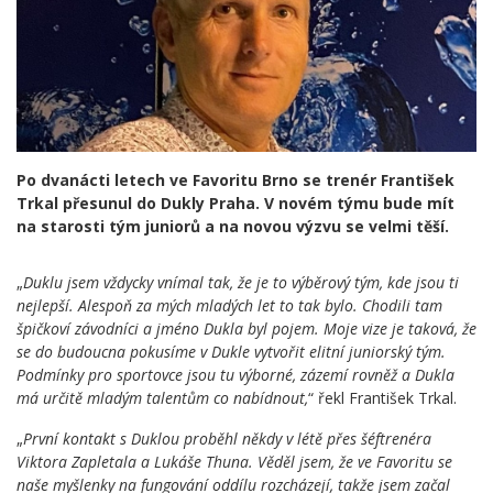
Po dvanácti letech ve Favoritu Brno se trenér František
Trkal přesunul do Dukly Praha. V novém týmu bude mít
na starosti tým juniorů a na novou výzvu se velmi těší.
„
Duklu jsem vždycky vnímal tak, že je to výběrový tým, kde jsou ti
nejlepší. Alespoň za mých mladých let to tak bylo. Chodili tam
špičkoví závodníci a jméno Dukla byl pojem. Moje vize je taková, že
se do budoucna pokusíme v Dukle vytvořit elitní juniorský tým.
Podmínky pro sportovce jsou tu výborné, zázemí rovněž a Dukla
má určitě mladým talentům co nabídnout,
“ řekl František Trkal.
„
První kontakt s Duklou proběhl někdy v létě přes šéftrenéra
Viktora Zapletala a Lukáše Thuna. Věděl jsem, že ve Favoritu se
naše myšlenky na fungování oddílu rozcházejí, takže jsem začal