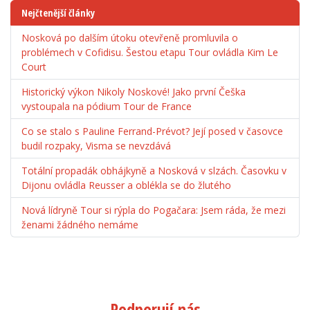
Nejčtenější články
Nosková po dalším útoku otevřeně promluvila o
problémech v Cofidisu. Šestou etapu Tour ovládla Kim Le
Court
Historický výkon Nikoly Noskové! Jako první Češka
vystoupala na pódium Tour de France
Co se stalo s Pauline Ferrand-Prévot? Její posed v časovce
budil rozpaky, Visma se nevzdává
Totální propadák obhájkyně a Nosková v slzách. Časovku v
Dijonu ovládla Reusser a oblékla se do žlutého
Nová lídryně Tour si rýpla do Pogačara: Jsem ráda, že mezi
ženami žádného nemáme
Podporují nás