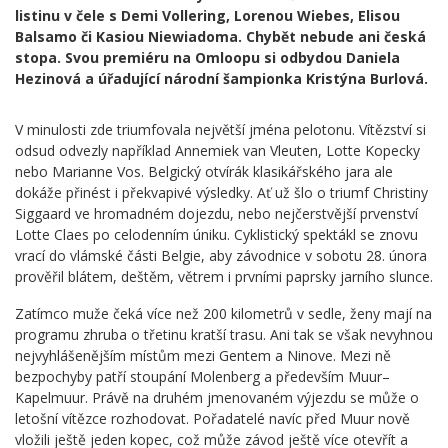
listinu v čele s Demi Vollering, Lorenou Wiebes, Elisou
Balsamo či Kasiou Niewiadoma. Chybět nebude ani česká
stopa. Svou premiéru na Omloopu si odbydou Daniela
Hezinová a úřadující národní šampionka Kristýna Burlová.
V minulosti zde triumfovala největší jména pelotonu. Vítězství si
odsud odvezly například Annemiek van Vleuten, Lotte Kopecky
nebo Marianne Vos. Belgický otvírák klasikářského jara ale
dokáže přinést i překvapivé výsledky. Ať už šlo o triumf Christiny
Siggaard ve hromadném dojezdu, nebo nejčerstvější prvenství
Lotte Claes po celodenním úniku. Cyklistický spektákl se znovu
vrací do vlámské části Belgie, aby závodnice v sobotu 28. února
prověřil blátem, deštěm, větrem i prvními paprsky jarního slunce.
Zatímco muže čeká více než 200 kilometrů v sedle, ženy mají na
programu zhruba o třetinu kratší trasu. Ani tak se však nevyhnou
nejvyhlášenějším místům mezi Gentem a Ninove. Mezi ně
bezpochyby patří stoupání Molenberg a především Muur–
Kapelmuur. Právě na druhém jmenovaném výjezdu se může o
letošní vítězce rozhodovat. Pořadatelé navíc před Muur nově
vložili ještě jeden kopec, což může závod ještě více otevřít a