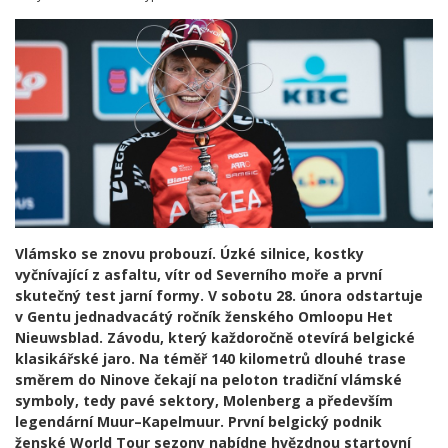
Vlámsko se znovu probouzí. Úzké silnice, kostky
vyčnívající z asfaltu, vítr od Severního moře a první
skutečný test jarní formy. V sobotu 28. února odstartuje
v Gentu jednadvacátý ročník ženského Omloopu Het
Nieuwsblad. Závodu, který každoročně otevírá belgické
klasikářské jaro. Na téměř 140 kilometrů dlouhé trase
směrem do Ninove čekají na peloton tradiční vlámské
symboly, tedy pavé sektory, Molenberg a především
legendární Muur–Kapelmuur. První belgický podnik
ženské World Tour sezony nabídne hvězdnou startovní