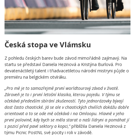
Česká stopa ve Vlámsku
Z pohledu českých barev bude závod mimořádně zajímavý. Na
startu se představí Daniela Hezinová a Kristýna Burlová. Pro
devatenáctiletý talent i třiadvacetiletou národní mistryni půjde o
premiéru na belgickém otvíráku.
„Pro mě je to samozřejmě první worldtourový závod v životě.
Zároveň je to i první letošní klasika, kterou pojedu. V týmu se
očekává především sbírání zkušeností. Tyto jednorázovky bývají
dost často chaotické. Já se ale v chaotických chvílích dokážu dobře
orientovat a to se ode mě očekává i na Omloopu. Hlavně v jeho
první polovině, kdy bych se měla starat o naši lídryni a pomáhat jí
s pozicí před pavé sektory a kopci,“
přiblížila Daniela Hezinová z
týmu Picnic PostNL své pocity i roli v závodě.