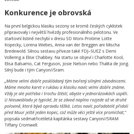
Konkurence je obrovská
Na první belgickou klasiku sezony se kromě českých cyklistek
připravovaly i největší hvězdy profesionálního pelotonu. Ve
startovní listině nechybí v dresu SD Worx-Protime Lotte
Kopecky, Lorena Wiebes, Anna van der Breggen ani Mischa
Bredewold. Silnou sestavu přiveze také FDJ–SUEZ s Demi
Vollering a Elise Chabbey. Na startu se objeví i Charlotte Kool,
Elisa Balsamo, Cat Ferguson, Josie Nelson nebo Thalita de Jong.
Silný bude i tým Canyon//Sram.
„Máme velmi dobře poskládaný tým tvořený silnými závodnicemi.
Máme mnoho karet v rukávu a klasiku navíc velmi dobře známe.
Vždy je ale potřeba i trochu štěstí, abyste v jednorázovkách uspěli.
U Nieuwsbladu je typické, že se závod naplno rozjede až ve druhé
polovině, která bývá opravdu těžká. Letos navíc pořadatelé přidali
před Muur ještě jeden kopec, což může věci ještě více promíchat,“
popsala sedmatřicetiletá kapitánka sestavy Canyon//SRAM
Tiffany Cromwell.