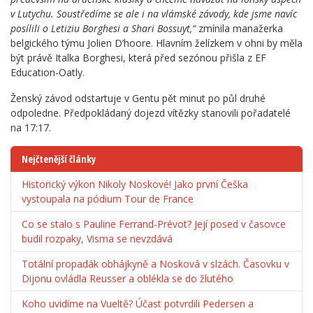
v Lutychu. Soustředíme se ale i na vlámské závody, kde jsme navíc
posílili o Letiziu Borghesi a Shari Bossuyt,“
zmínila manažerka
belgického týmu Jolien D’hoore. Hlavním želízkem v ohni by měla
být právě Italka Borghesi, která před sezónou přišla z EF
Education-Oatly.
Ženský závod odstartuje v Gentu pět minut po půl druhé
odpoledne. Předpokládaný dojezd vítězky stanovili pořadatelé
na 17:17.
Nejčtenější články
Historický výkon Nikoly Noskové! Jako první Češka
vystoupala na pódium Tour de France
Co se stalo s Pauline Ferrand-Prévot? Její posed v časovce
budil rozpaky, Visma se nevzdává
Totální propadák obhájkyně a Nosková v slzách. Časovku v
Dijonu ovládla Reusser a oblékla se do žlutého
Koho uvidíme na Vueltě? Účast potvrdili Pedersen a