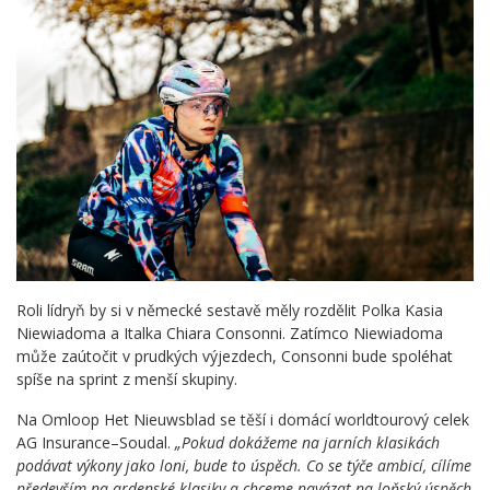
Roli lídryň by si v německé sestavě měly rozdělit Polka Kasia
Niewiadoma a Italka Chiara Consonni. Zatímco Niewiadoma
může zaútočit v prudkých výjezdech, Consonni bude spoléhat
spíše na sprint z menší skupiny.
Na Omloop Het Nieuwsblad se těší i domácí worldtourový celek
AG Insurance–Soudal.
„Pokud dokážeme na jarních klasikách
podávat výkony jako loni, bude to úspěch. Co se týče ambicí, cílíme
především na ardenské klasiky a chceme navázat na loňský úspěch