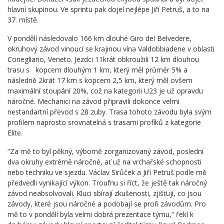
hlavní skupinou. Ve sprintu pak dojel nejlépe Jiří Petruš, a to na
37. místě.
V pondělí následovalo 166 km dlouhé Giro del Belvedere,
okruhový závod vinoucí se krajinou vína Valdobbiadene v oblasti
Conegliano, Veneto. Jezdci 11krát obkroužili 12 km dlouhou
trasu s kopcem dlouhým 1 km, který měl průměr 5% a
následně 2krát 17 km s kopcem 2,5 km, který měl ovšem
maximální stoupání 20%, což na kategorii U23 je už opravdu
náročné. Mechanici na závod připravili dokonce velmi
nestandartní převod s 28 zuby. Trasa tohoto závodu byla svým
profilem naprosto srovnatelná s trasami profíků z kategorie
Elite.
“Za mě to byl pěkný, výborně zorganizovaný závod, poslední
dva okruhy extrémě náročné, ať už na vrchařské schopnosti
nebo techniku ve sjezdu. Václav Sirůček a Jiří Petruš podle mě
předvedli vynikající výkon. Troufnu si říct, že ještě tak náročný
závod neabsolvovali. Kluci sbírají zkušenosti, zjišťují, co jsou
závody, které jsou náročné a podobají se profi závodům. Pro
mě to v pondělí byla velmi dobrá prezentace týmu,” řekl k