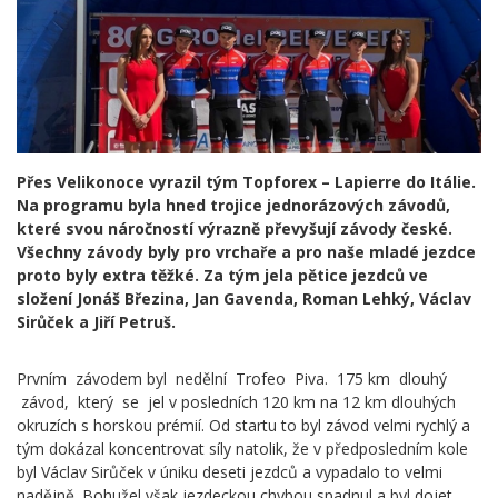
Přes Velikonoce vyrazil tým Topforex – Lapierre do Itálie.
Na programu byla hned trojice jednorázových závodů,
které svou náročností výrazně převyšují závody české.
Všechny závody byly pro vrchaře a pro naše mladé jezdce
proto byly extra těžké. Za tým jela pětice jezdců ve
složení Jonáš Březina, Jan Gavenda, Roman Lehký, Václav
Sirůček a Jiří Petruš.
Prvním závodem byl nedělní Trofeo Piva. 175 km dlouhý
závod, který se jel v posledních 120 km na 12 km dlouhých
okruzích s horskou prémií. Od startu to byl závod velmi rychlý a
tým dokázal koncentrovat síly natolik, že v předposledním kole
byl Václav Sirůček v úniku deseti jezdců a vypadalo to velmi
nadějně. Bohužel však jezdeckou chybou spadnul a byl dojet