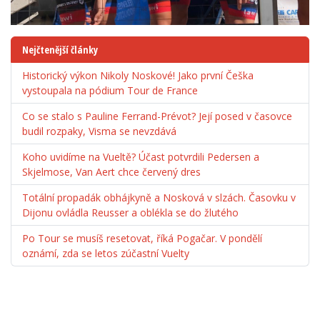
Nejčtenější články
Historický výkon Nikoly Noskové! Jako první Češka
vystoupala na pódium Tour de France
Co se stalo s Pauline Ferrand-Prévot? Její posed v časovce
budil rozpaky, Visma se nevzdává
Koho uvidíme na Vueltě? Účast potvrdili Pedersen a
Skjelmose, Van Aert chce červený dres
Totální propadák obhájkyně a Nosková v slzách. Časovku v
Dijonu ovládla Reusser a oblékla se do žlutého
Po Tour se musíš resetovat, říká Pogačar. V pondělí
oznámí, zda se letos zúčastní Vuelty