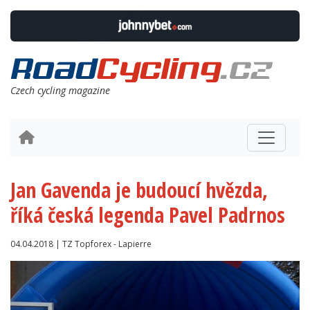
Czech cycling magazine
Jan Gavenda je budoucí hvězda,
říká česká legenda Pavel Padrnos
04.04.2018 | TZ Topforex - Lapierre