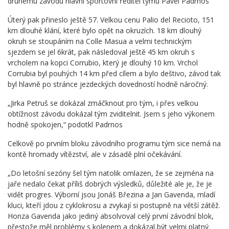
druhému závodu hlavní sportovní ředitel týmu Pavel Padrnos
Úterý pak přineslo ještě 57. Velkou cenu Palio del Recioto, 151
km dlouhé klání, které bylo opět na okruzích. 18 km dlouhý
okruh se stoupáním na Colle Masua a velmi technickým
sjezdem se jel 6krát, pak následoval ještě 45 km okruh s
vrcholem na kopci Corrubio, který je dlouhý 10 km. Vrchol
Corrubia byl pouhých 14 km před cílem a bylo deštivo, závod tak
byl hlavně po stránce jezdeckých dovedností hodně náročný.
„Jirka Petruš se dokázal zmáčknout pro tým, i přes velkou
obtížnost závodu dokázal tým zviditelnit. Jsem s jeho výkonem
hodně spokojen,“ podotkl Padrnos
Celkově po prvním bloku závodního programu tým sice nemá na
kontě hromady vítězství, ale v zásadě plní očekávání.
„Do letošní sezóny šel tým natolik omlazen, že se zejména na
jaře nedalo čekat příliš dobrých výsledků, důležité ale je, že je
vidět progres. Výborní jsou Jonáš Březina a Jan Gavenda, mladí
kluci, kteří jdou z cyklokrosu a zvykají si postupně na větší zátěž.
Honza Gavenda jako jediný absolvoval celý první závodní blok,
přestože měl problémy s kolenem a dokázal být velmi platný.