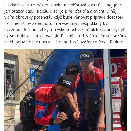
Osvědčil se s Tomášem Čapkem v přípravě sprintů. U něj je to
jen otázka času, zlepšuje se, je z něj cítit síla a talent. U něj
vidím obrovský potenciál, když bude věnovat přípravě dostatek
úsilí, neměl by zapadnout, má všechny předpoklady být
hvězdou. Roman Lehký má výkonnost tak nějak konstantní, byť
by se mohl více profilovat. Jiří Petruš je od začátku české sezóny
vidět, souvisle jde nahoru,“ hodnotí své svěřence Pavel Padrnos.