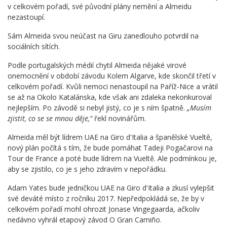
v celkovém pořadí, své původní plány nemění a Almeidu
nezastoupí.
Sám Almeida svou neúčast na Giru zanedlouho potvrdil na
sociálních sítích.
Podle portugalských médií chytil Almeida nějaké virové
onemocnění v období závodu Kolem Algarve, kde skončil třetí v
celkovém pořadí. Kvůli nemoci nenastoupil na Paříž-Nice a vrátil
se až na Okolo Katalánska, kde však ani zdaleka nekonkuroval
nejlepším. Po závodě si nebyl jistý, co je s ním špatně.
„Musím
zjistit, co se se mnou děje,“
řekl novinářům.
Almeida měl být lídrem UAE na Giro d'Italia a španělské Vueltě,
nový plán počítá s tím, že bude pomáhat Tadeji Pogačarovi na
Tour de France a poté bude lídrem na Vueltě. Ale podmínkou je,
aby se zjistilo, co je s jeho zdravím v nepořádku.
Adam Yates bude jedničkou UAE na Giro d'Italia a zkusí vylepšit
své deváté místo z ročníku 2017. Nepředpokládá se, že by v
celkovém pořadí mohl ohrozit Jonase Vingegaarda, ačkoliv
nedávno vyhrál etapový závod O Gran Camiño.