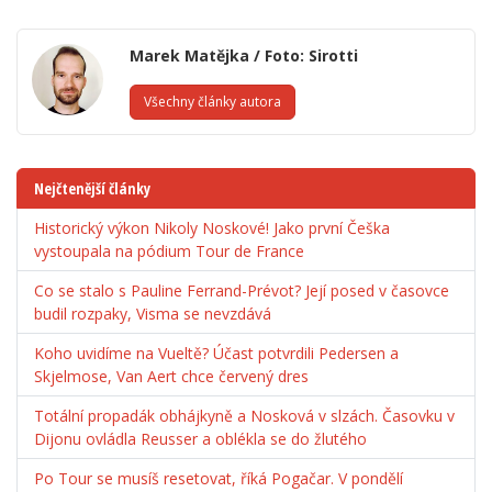
Marek Matějka / Foto: Sirotti
Všechny články autora
Nejčtenější články
Historický výkon Nikoly Noskové! Jako první Češka
vystoupala na pódium Tour de France
Co se stalo s Pauline Ferrand-Prévot? Její posed v časovce
budil rozpaky, Visma se nevzdává
Koho uvidíme na Vueltě? Účast potvrdili Pedersen a
Skjelmose, Van Aert chce červený dres
Totální propadák obhájkyně a Nosková v slzách. Časovku v
Dijonu ovládla Reusser a oblékla se do žlutého
Po Tour se musíš resetovat, říká Pogačar. V pondělí