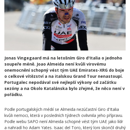
Jonas Vingegaard má na letošním Giro d'Italia o jednoho
soupeře méně. Joao Almeida není kvůli virovému
onemocnění schopný vést tým UAE Emirates-XRG do boje
o celkové vítězství a na italskou Grand Tour nenastoupí.
Portugalec nepodával své nejlepší výkony od začátku
sezóny a na Okolo Katalánska bylo zřejmé, že něco není v
pořádku.
Podle portugalských médií se Almeida nezúčastní Giro d'Italia
kvůli nemoci, která v posledních týdnech ovlivnila jeho přípravu.
Podle webu SAPO není Almeida schopné vést tým UAE jako lídr
a nahradí ho Adam Yates. Isaac del Toro, který loni skončil druhý