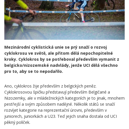
Mezinárodní cyklistická unie se prý snaží o rozvoj
cyklokrosu ve světě, ale přitom dělá nepochopitelné
kroky. Cyklokros by se potřeboval především vymanit z
belgicko/nizozemské nadvlády, jenže UCI dělá všechno
pro to, aby se to nepodařilo.
Ano, cyklokros žije především z belgických peněz.
Cyklokrosovou špičku představují především Belgičané a
Nizozemky, ale v mládežnických kategoriích je to jinak, mnohem
pestřejší a svým způsobem nadějné. Několik států se snaží
rozvíjet kategorie na reprezentační úrovni, především v
juniorech, juniorkách a U23. Teď jejich snaha dostala od UCI
pěkný políček.