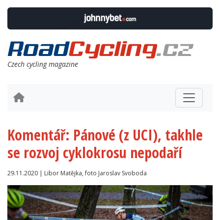
Czech cycling magazine
Komentář: Pánové (z UCI), takhle
se rozvoj cyklokrosu nepodaří
29.11.2020 | Libor Matějka, foto Jaroslav Svoboda