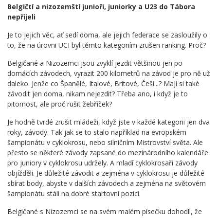
Belgičtí a nizozemští junioři, juniorky a U23 do Tábora
nepřijeli
Je to jejich věc, ať sedí doma, ale jejich federace se zasloužily o
to, že na úrovni UCI byl těmto kategoriím zrušen ranking. Proč?
Belgičané a Nizozemci jsou zvyklí jezdit většinou jen po
domácích závodech, vyrazit 200 kilometrů na závod je pro ně už
daleko. Jenže co Španělé, Italové, Britové, Češi...? Mají si také
závodit jen doma, nikam nejezdit? Třeba ano, i když je to
pitomost, ale proč rušit žebříček?
Je hodně tvrdé zrušit mládeži, když jste v každé kategorii jen dva
roky, závody. Tak jak se to stalo například na evropském
šampionátu v cyklokrosu, nebo silničním Mistrovství světa. Ale
přesto se některé závody zapsané do mezinárodního kalendáře
pro juniory v cyklokrosu udržely. A mladí cyklokrosaři závody
objížděli. Je důležité závodit a zejména v cyklokrosu je důležité
sbírat body, abyste v dalších závodech a zejména na světovém
šampionátu stáli na dobré startovní pozici.
Belgičané s Nizozemci se na svém malém písečku dohodli, že