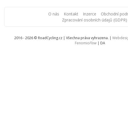
O nás
Kontakt
Inzerce
Obchodní pod
Zpracování osobních údajů (GDPR)
2016 - 2026 © RoadCycling.cz | Všechna práva vyhrazena. |
Webdesi
Fenomio
Flow
|
DA