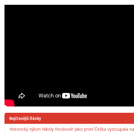
Nejčtenější články
Historický výkon Nikoly Noskové! Jako první Češka vystoupala 