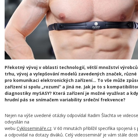
Překotný vývoj v oblasti technologií, větší množství výrobců 
trhu, vývoj a vylepšování modelů zavedených značek, různé
pro komunikaci elektronických zařízení… To vše může způs
zařízení si spolu „rozumí“ a jiná ne. Jak je to s kompatibilit
diagnostiky mySASY? Která zařízení je možné využívat a kdy 
hrudní pás se snímačem variability srdeční frekvence?
Nejen na výše uvedené otázky odpovídal Radim Šlachta ve videosem
odvysílán na
webu
Cyklosemináře.cz
. V 60 minutách přiblížil specifika spojená
a odpovídal na dotazy diváků. Celý videoseminář je vám stále dostu