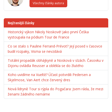
Všechny články autora
Nejčtenější články
Historický výkon Nikoly Noskové! Jako první Češka
vystoupala na pódium Tour de France
Co se stalo s Pauline Ferrand-Prévot? Její posed v časovce
budil rozpaky, Visma se nevzdává
Totální propadák obhájkyně a Nosková v slzách. Časovku v
Dijonu ovládla Reusser a oblékla se do žlutého
Koho uvidíme na Vueltě? Účast potvrdili Pedersen a
Skjelmose, Van Aert chce červený dres
Nová lídryně Tour si rýpla do Pogačara: Jsem ráda, že mezi
ženami žádného nemáme