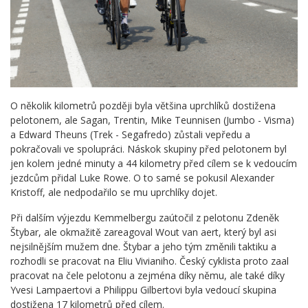
O několik kilometrů později byla většina uprchlíků dostižena
pelotonem, ale Sagan, Trentin, Mike Teunnisen (Jumbo - Visma)
a Edward Theuns (Trek - Segafredo) zůstali vepředu a
pokračovali ve spolupráci. Náskok skupiny před pelotonem byl
jen kolem jedné minuty a 44 kilometry před cílem se k vedoucím
jezdcům přidal Luke Rowe. O to samé se pokusil Alexander
Kristoff, ale nedpodařilo se mu uprchlíky dojet.
Při dalším výjezdu Kemmelbergu zaútočil z pelotonu Zdeněk
Štybar, ale okmažitě zareagoval Wout van aert, který byl asi
nejsilnějším mužem dne. Štybar a jeho tým změnili taktiku a
rozhodli se pracovat na Eliu Vivianiho. Český cyklista proto zaal
pracovat na čele pelotonu a zejména díky němu, ale také díky
Yvesi Lampaertovi a Philippu Gilbertovi byla vedoucí skupina
dostižena 17 kilometrů před cílem.