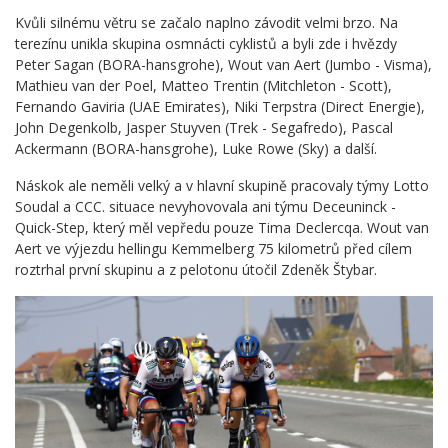
Kvůli silnému větru se začalo naplno závodit velmi brzo. Na
terezínu unikla skupina osmnácti cyklistů a byli zde i hvězdy
Peter Sagan (BORA-hansgrohe), Wout van Aert (Jumbo - Visma),
Mathieu van der Poel, Matteo Trentin (Mitchleton - Scott),
Fernando Gaviria (UAE Emirates), Niki Terpstra (Direct Energie),
John Degenkolb, Jasper Stuyven (Trek - Segafredo), Pascal
Ackermann (BORA-hansgrohe), Luke Rowe (Sky) a další.
Náskok ale neměli velký a v hlavní skupině pracovaly týmy Lotto
Soudal a CCC. situace nevyhovovala ani týmu Deceuninck -
Quick-Step, který měl vepředu pouze Tima Declercqa. Wout van
Aert ve výjezdu hellingu Kemmelberg 75 kilometrů před cílem
roztrhal první skupinu a z pelotonu útočil Zdeněk Štybar.