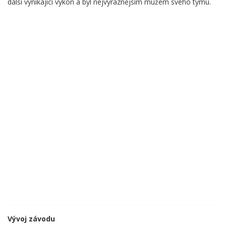
další vynikající výkon a byl nejvýraznějším mužem svého týmu.
Vývoj závodu