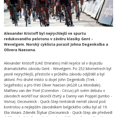
Alexander Kristoff byl nejrychlejší ve spurtu
redukovaného pelotonu v závěru klasiky Gent -
Wevelgem. Norský cyklista porazil Johna Degenkolba a
Olivera Naesena.
Alexander Kristoff (UAE Emirates) měl nejvíce sil v dojezdu
dramatického závodu Gent - Wevelgem. Po 252 kilometrech byl
jasně nejrychlejší, přestože v průběhu závodu odjížděl a byl
aktivní. Pro druhé místo si dojel John Degenkolb (Trek -
Segafredo) a pro třetí Oliver Naesen (AG2R La Mondiale).
Mathieu van der Poel (Corendon - Circus) při svém debutu v
závodech worldTour skončil čtvrtý a Danny van Poppel (Jumbo -
Visma). Deceuninck - Quick-Step tentokrát neměl závod pod
kontrolou a nejlepším závodníkem belgického celku byl až 19.
Elia Viviani. Zdeněk Štybar (Deceuninck - Quick-Step ale předvedl