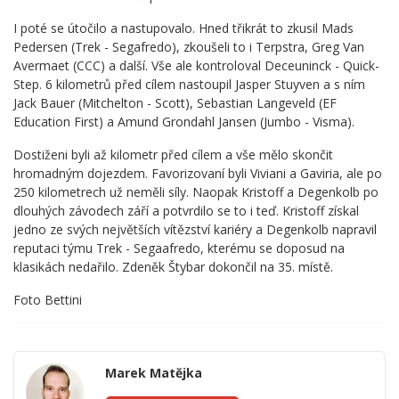
I poté se útočilo a nastupovalo. Hned třikrát to zkusil Mads
Pedersen (Trek - Segafredo), zkoušeli to i Terpstra, Greg Van
Avermaet (CCC) a další. Vše ale kontroloval Deceuninck - Quick-
Step. 6 kilometrů před cílem nastoupil Jasper Stuyven a s ním
Jack Bauer (Mitchelton - Scott), Sebastian Langeveld (EF
Education First) a Amund Grondahl Jansen (Jumbo - Visma).
Dostiženi byli až kilometr před cílem a vše mělo skončit
hromadným dojezdem. Favorizovaní byli Viviani a Gaviria, ale po
250 kilometrech už neměli síly. Naopak Kristoff a Degenkolb po
dlouhých závodech září a potvrdilo se to i teď. Kristoff získal
jedno ze svých největších vítězství kariéry a Degenkolb napravil
reputaci týmu Trek - Segaafredo, kterému se doposud na
klasikách nedařilo. Zdeněk Štybar dokončil na 35. místě.
Foto Bettini
Marek Matějka