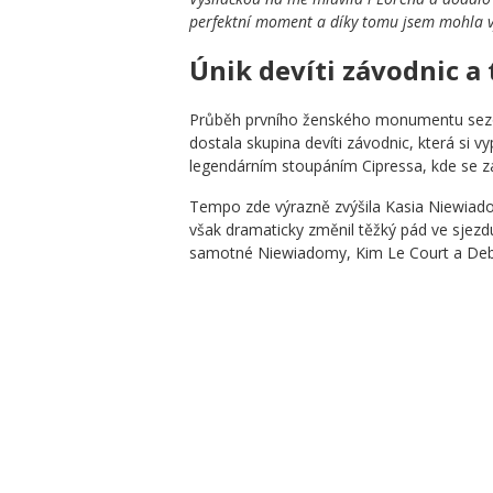
perfektní moment a díky tomu jsem mohla vyh
Únik devíti závodnic a
Průběh prvního ženského monumentu sezón
dostala skupina devíti závodnic, která si vy
legendárním stoupáním Cipressa, kde se z
Tempo zde výrazně zvýšila Kasia Niewiadom
však dramaticky změnil těžký pád ve sjezdu
samotné Niewiadomy, Kim Le Court a Debor