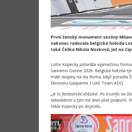
První ženský monument sezóny Milano
nakonec radovala belgická hvězda Lot
také Češka Nikola Nosková, jež na Ci
Lotte Kopecky potvrdila výjimečnou form
Sanremo Donne 2026. Belgická hvězda tým
malé skupiny na Via Roma, když porazila 
Eleonoru Gasparrini z UAE Team ADQ.
„Je to fantastické vítězství. Po triumfu na
sebevědomí a tým mě dnes plně podpořil. Pl
řekla Kopecky po dojezdu.