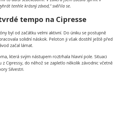
rát tenhle krásný závod,“ svěřila se.
 tvrdé tempo na Cipresse
y byl od začátku velmi aktivní. Do úniku se postupně
pracovala solidní náskok. Peloton ji však dostihl ještě před
ávod začal lámat.
a, která svým nástupem roztrhala hlavní pole. Situaci
 z Cipressy, do něhož se zapletlo několik závodnic včetně
y Silvestri.