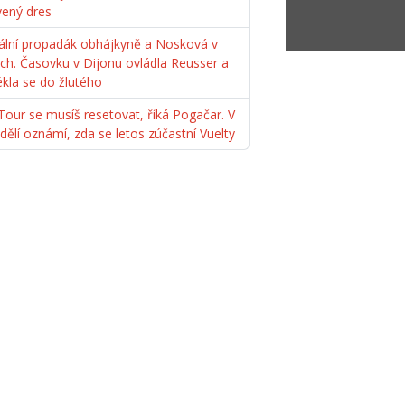
vený dres
ální propadák obhájkyně a Nosková v
ách. Časovku v Dijonu ovládla Reusser a
ékla se do žlutého
Tour se musíš resetovat, říká Pogačar. V
dělí oznámí, zda se letos zúčastní Vuelty