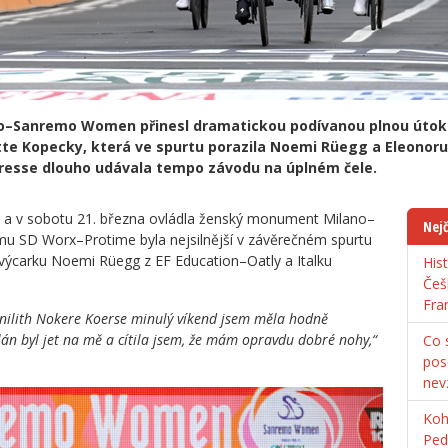
–Sanremo Women přinesl dramatickou podívanou plnou útoků 
te Kopecky, která ve spurtu porazila Noemi Rüegg a Eleonoru 
presse dlouho udávala tempo závodu na úplném čele.
u a v sobotu 21. března ovládla ženský monument Milano–
Nejč
u SD Worx–Protime byla nejsilnější v závěrečném spurtu
Švýcarku Noemi Rüegg z EF Education–Oatly a Italku
His
Češ
Fra
 Danilith Nokere Koerse minulý víkend jsem měla hodně
án byl jet na mě a cítila jsem, že mám opravdu dobré nohy,“
Co s
pos
nev
Koh
Ped