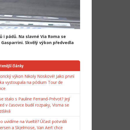
i pádů. Na slavné Via Roma se
Gasparrini. Skvělý výkon předvedla
tenější články
torický výkon Nikoly Noskové! Jako první
ka vystoupala na pódium Tour de
nce
e stalo s Pauline Ferrand-Prévot? Její
ed v časovce budil rozpaky, Visma se
zdává
o uvidíme na Vueltě? Účast potvrdili
ersen a Skjelmose, Van Aert chce