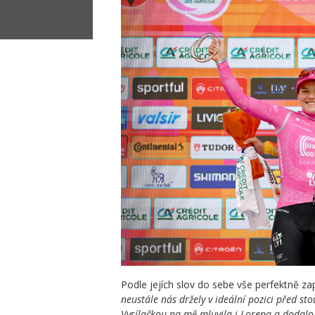
Podle jejích slov do sebe vše perfektně za
neustále nás držely v ideální pozici před s
Vysílačkou na mě mluvila i Lorena a dodalo 