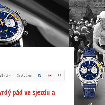
ilnici
Cestování
vrdý pád ve sjezdu a