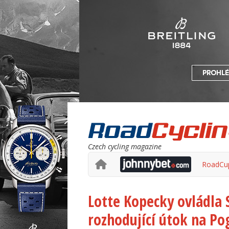
Czech cycling magazine
RoadCu
Lotte Kopecky ovládla 
rozhodující útok na Po