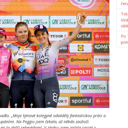
čer
Tot
slz
obl
Po 
pon
padlo.
„Moje týmové kolegyně odváděly fantastickou práci a
toupáními. Na Poggiu jsem čekala, až někdo zaútočí.
mi to další sebevědomí. V závěru jsem začala sprint v