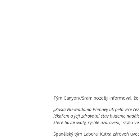
Tým Canyon//Sram později informoval, že
„Kasia Niewiadoma-Phinney utrpěla více ře
lékařem a její zdravotní stav budeme nadále
které havarovaly, rychlé uzdravení,“
stálo ve
Španělský tým Laboral Kutxa zároveň uvedl