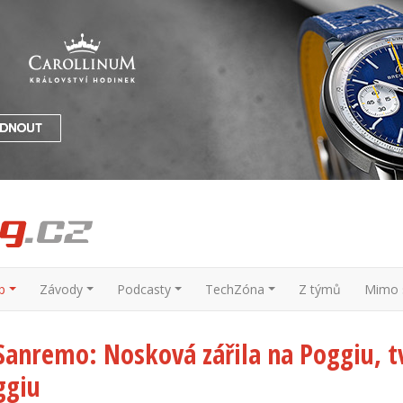
p
Závody
Podcasty
TechZóna
Z týmů
Mimo s
Sanremo: Nosková zářila na Poggiu, t
ggiu