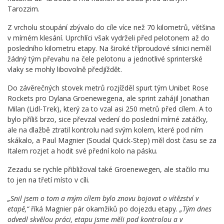
Tarozzim.
Z vrcholu stoupání zbývalo do cíle více než 70 kilometrů, většina
v mírném klesání. Uprchlíci však vydrželi před pelotonem až do
posledního kilometru etapy. Na široké tříproudové silnici neměl
žádný tým převahu na čele pelotonu a jednotlivé sprinterské
vlaky se mohly libovolně předjíždět.
Do závěrečných stovek metrů rozjížděl spurt tým Unibet Rose
Rockets pro Dylana Groenewegena, ale sprint zahájil Jonathan
Milan (Lidl-Trek), který za to vzal asi 250 metrů před cílem. A to
bylo příliš brzo, sice převzal vedení do poslední mírné zatáčky,
ale na dlažbě ztratil kontrolu nad svým kolem, které pod ním
skákalo, a Paul Magnier (Soudal Quick-Step) měl dost času se za
Italem rozjet a hodit své přední kolo na pásku.
Zezadu se rychle přibližoval také Groenewegen, ale stačilo mu
to jen na třetí místo v cíli.
„Snil jsem o tom a mým cílem bylo znovu bojovat o vítězství v
etapě,“
říká Magnier pár okamžiků po dojezdu etapy.
„Tým dnes
odvedl skvělou práci, etapu jsme měli pod kontrolou a v