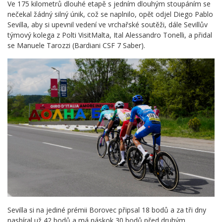
Ve 175 kilometrů dlouhé etapě s jedním dlouhým stoupáním se
nečekal žádný silný únik, což se naplnilo, opět odjel Diego Pablo
Sevilla, aby si upevnil vedení ve vrchařské soutěži, dále Sevillův
týmový kolega z Polti VisitMalta, Ital Alessandro Tonelli, a přidal
se Manuele Tarozzi (Bardiani CSF 7 Saber).
Sevilla si na jediné prémii Borovec připsal 18 bodů a za tři dny
nasbíral už 42 bodů a má náskok 30 bodů před druhým