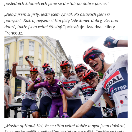
posledních kilometrech jsme se dostali do dobré pozice.“
„Nebyl jsem si jistý, jestli jsem vyhrál. Po oslavách jsem si
pomyslel: ‚Sakra, nejsem si tím jistý.‘ Ale konec dobrý, všechno
dobré, takže jsem velmi šťastný,“
pokračuje dvaadvacetiletý
Francouz.
„Musím upřímně říct, že se cítím velmi dobře a nyní jsem dokázal,
že se mohu měřit s nejlepšími sprintery na světě. Snažím se tento