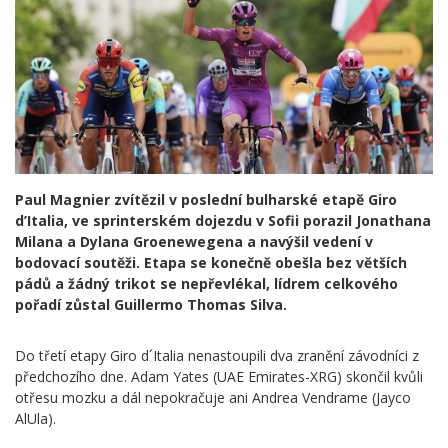
Paul Magnier zvítězil v poslední bulharské etapě Giro
d’Italia, ve sprinterském dojezdu v Sofii porazil Jonathana
Milana a Dylana Groenewegena a navýšil vedení v
bodovací soutěži. Etapa se konečně obešla bez větších
pádů a žádný trikot se nepřevlékal, lídrem celkového
pořadí zůstal Guillermo Thomas Silva.
Do třetí etapy Giro d´Italia nenastoupili dva zranění závodníci z
předchozího dne. Adam Yates (UAE Emirates-XRG) skončil kvůli
otřesu mozku a dál nepokračuje ani Andrea Vendrame (Jayco
AlUla).