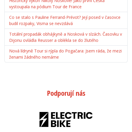
Historický výkon Nikoly Noskové! Jako první Češka
vystoupala na pódium Tour de France
Co se stalo s Pauline Ferrand-Prévot? Její posed v časovce
budil rozpaky, Visma se nevzdává
Totální propadák obhájkyně a Nosková v slzách. Časovku v
Dijonu ovládla Reusser a oblékla se do žlutého
Nová lídryně Tour si rýpla do Pogačara: Jsem ráda, že mezi
ženami žádného nemáme
Podporují nás