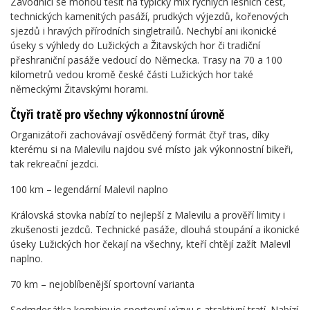
Závodníci se mohou těšit na typický mix rychlých lesních cest,
technických kamenitých pasáží, prudkých výjezdů, kořenových
sjezdů i hravých přírodních singletrailů. Nechybí ani ikonické
úseky s výhledy do Lužických a Žitavských hor či tradiční
přeshraniční pasáže vedoucí do Německa. Trasy na 70 a 100
kilometrů vedou kromě české části Lužických hor také
německými Žitavskými horami.
Čtyři tratě pro všechny výkonnostní úrovně
Organizátoři zachovávají osvědčený formát čtyř tras, díky
kterému si na Malevilu najdou své místo jak výkonnostní bikeři,
tak rekreační jezdci.
100 km – legendární Malevil naplno
Královská stovka nabízí to nejlepší z Malevilu a prověří limity i
zkušenosti jezdců. Technické pasáže, dlouhá stoupání a ikonické
úseky Lužických hor čekají na všechny, kteří chtějí zažít Malevil
naplno.
70 km – nejoblíbenější sportovní varianta
Sedmdesátka kombinuje sportovní výzvu s atraktivní tratí. Nabízí