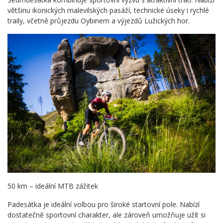
většinu ikonických malevilských pasáží, technické úseky i rychlé
traily, včetně průjezdu Oybinem a výjezdů Lužických hor.
50 km – ideální MTB zážitek
Padesátka je ideální volbou pro široké startovní pole. Nabízí
dostatečně sportovní charakter, ale zároveň umožňuje užít si