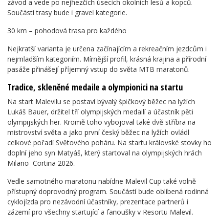
závod a vede po nejhezčích úsecích okolních lesů a kopců.
Součástí trasy bude i gravel kategorie.
30 km – pohodová trasa pro každého
Nejkratší varianta je určena začínajícím a rekreačním jezdcům i
nejmladším kategoriím. Mírnější profil, krásná krajina a přírodní
pasáže přinášejí příjemný vstup do světa MTB maratonů.
Tradice, skleněné medaile a olympionici na startu
Na start Malevilu se postaví bývalý špičkový běžec na lyžích
Lukáš Bauer, držitel tří olympijských medailí a účastník pěti
olympijských her. Kromě toho vybojoval také dvě stříbra na
mistrovství světa a jako první český běžec na lyžích ovládl
celkové pořadí Světového poháru. Na startu královské stovky ho
doplní jeho syn Matyáš, který startoval na olympijských hrách
Milano–Cortina 2026.
Vedle samotného maratonu nabídne Malevil Cup také volně
přístupný doprovodný program. Součástí bude oblíbená rodinná
cyklojízda pro nezávodní účastníky, prezentace partnerů i
zázemí pro všechny startující a fanoušky v Resortu Malevil.