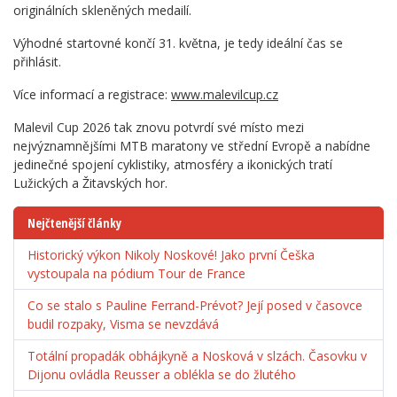
originálních skleněných medailí.
Výhodné startovné končí 31. května, je tedy ideální čas se
přihlásit.
Více informací a registrace:
www.malevilcup.cz
Malevil Cup 2026 tak znovu potvrdí své místo mezi
nejvýznamnějšími MTB maratony ve střední Evropě a nabídne
jedinečné spojení cyklistiky, atmosféry a ikonických tratí
Lužických a Žitavských hor.
Nejčtenější články
Historický výkon Nikoly Noskové! Jako první Češka
vystoupala na pódium Tour de France
Co se stalo s Pauline Ferrand-Prévot? Její posed v časovce
budil rozpaky, Visma se nevzdává
Totální propadák obhájkyně a Nosková v slzách. Časovku v
Dijonu ovládla Reusser a oblékla se do žlutého