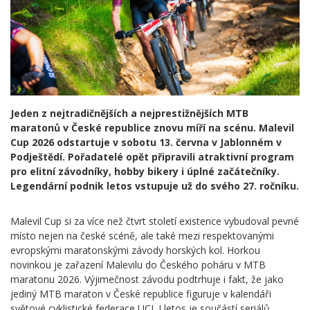
Jeden z nejtradičnějších a nejprestižnějších MTB
maratonů v České republice znovu míří na scénu. Malevil
Cup 2026 odstartuje v sobotu 13. června v Jablonném v
Podještědí. Pořadatelé opět připravili atraktivní program
pro elitní závodníky, hobby bikery i úplné začátečníky.
Legendární podnik letos vstupuje už do svého 27. ročníku.
Malevil Cup si za více než čtvrt století existence vybudoval pevné
místo nejen na české scéně, ale také mezi respektovanými
evropskými maratonskými závody horských kol. Horkou
novinkou je zařazení Malevilu do Českého poháru v MTB
maratonu 2026. Výjimečnost závodu podtrhuje i fakt, že jako
jediný MTB maraton v České republice figuruje v kalendáři
světové cyklistické federace UCI. I letos je součástí seriálů