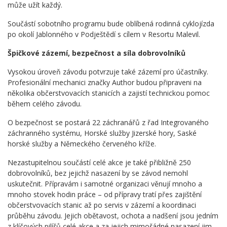
může užít každý.
Součástí sobotního programu bude oblíbená rodinná cyklojízda
po okolí Jablonného v Podještědí s cílem v Resortu Malevil.
Špičkové zázemí, bezpečnost a síla dobrovolníků
Vysokou úroveň závodu potvrzuje také zázemí pro účastníky.
Profesionální mechanici značky Author budou připraveni na
několika občerstvovacích stanicích a zajistí technickou pomoc
během celého závodu.
O bezpečnost se postará 22 záchranářů z řad Integrovaného
záchranného systému, Horské služby Jizerské hory, Saské
horské služby a Německého červeného kříže.
Nezastupitelnou součástí celé akce je také přibližně 250
dobrovolníků, bez jejichž nasazení by se závod nemohl
uskutečnit. Přípravám i samotné organizaci věnují mnoho a
mnoho stovek hodin práce – od přípravy tratí přes zajištění
občerstvovacích stanic až po servis v zázemí a koordinaci
průběhu závodu. Jejich obětavost, ochota a nadšení jsou jedním
z klíčových pilířů celé akce a za jejich mimořádné nasazení jim