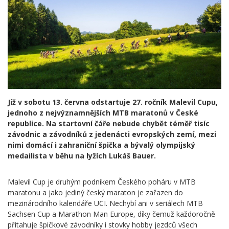
Již v sobotu 13. června odstartuje 27. ročník Malevil Cupu,
jednoho z nejvýznamnějších MTB maratonů v České
republice. Na startovní čáře nebude chybět téměř tisíc
závodnic a závodníků z jedenácti evropských zemí, mezi
nimi domácí i zahraniční špička a bývalý olympijský
medailista v běhu na lyžích Lukáš Bauer.
Malevil Cup je druhým podnikem Českého poháru v MTB
maratonu a jako jediný český maraton je zařazen do
mezinárodního kalendáře UCI. Nechybí ani v seriálech MTB
Sachsen Cup a Marathon Man Europe, díky čemuž každoročně
přitahuje špičkové závodníky i stovky hobby jezdců všech