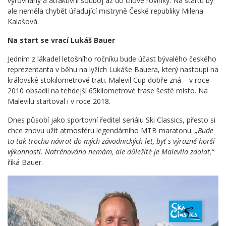
vyrovnaný a atraktivní souboj až do cílové rovinky. Na startu by
ale neměla chybět úřadující mistryně České republiky Milena
Kalašová.
Na start se vrací Lukáš Bauer
Jedním z lákadel letošního ročníku bude účast bývalého českého
reprezentanta v běhu na lyžích Lukáše Bauera, který nastoupí na
královské stokilometrové trati. Malevil Cup dobře zná – v roce
2010 obsadil na tehdejší 65kilometrové trase šesté místo. Na
Malevilu startoval i v roce 2018.
Dnes působí jako sportovní ředitel seriálu Ski Classics, přesto si
chce znovu užít atmosféru legendárního MTB maratonu.
„Bude
to tak trochu návrat do mých závodnických let, byť s výrazně horší
výkonností. Natrénováno nemám, ale důležité je Malevila zdolat,“
říká Bauer.