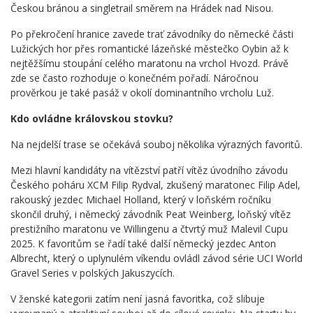
Českou bránou a singletrail směrem na Hrádek nad Nisou.
Po překročení hranice zavede trať závodníky do německé části
Lužických hor přes romantické lázeňské městečko Oybin až k
nejtěžšímu stoupání celého maratonu na vrchol Hvozd. Právě
zde se často rozhoduje o konečném pořadí. Náročnou
prověrkou je také pasáž v okolí dominantního vrcholu Luž.
Kdo ovládne královskou stovku?
Na nejdelší trase se očekává souboj několika výrazných favoritů.
Mezi hlavní kandidáty na vítězství patří vítěz úvodního závodu
Českého poháru XCM Filip Rydval, zkušený maratonec Filip Adel,
rakouský jezdec Michael Holland, který v loňském ročníku
skončil druhý, i německý závodník Peat Weinberg, loňský vítěz
prestižního maratonu ve Willingenu a čtvrtý muž Malevil Cupu
2025. K favoritům se řadí také další německý jezdec Anton
Albrecht, který o uplynulém víkendu ovládl závod série UCI World
Gravel Series v polských Jakuszycích.
V ženské kategorii zatím není jasná favoritka, což slibuje