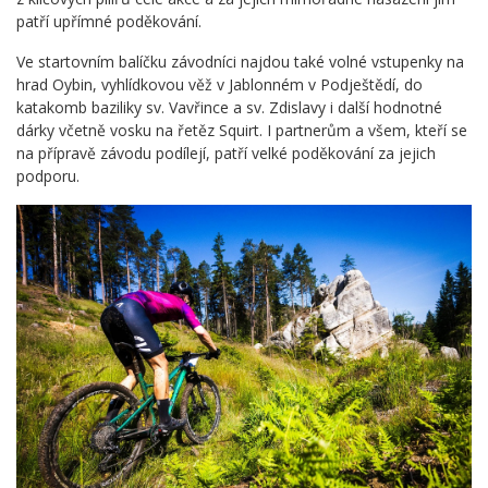
patří upřímné poděkování.
Ve startovním balíčku závodníci najdou také volné vstupenky na
hrad Oybin, vyhlídkovou věž v Jablonném v Podještědí, do
katakomb baziliky sv. Vavřince a sv. Zdislavy i další hodnotné
dárky včetně vosku na řetěz Squirt. I partnerům a všem, kteří se
na přípravě závodu podílejí, patří velké poděkování za jejich
podporu.