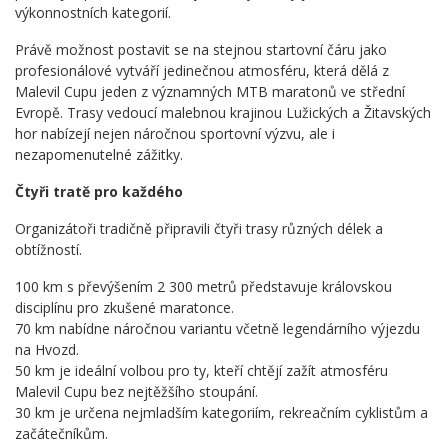
výkonnostních kategorií.
Právě možnost postavit se na stejnou startovní čáru jako
profesionálové vytváří jedinečnou atmosféru, která dělá z
Malevil Cupu jeden z významných MTB maratonů ve střední
Evropě. Trasy vedoucí malebnou krajinou Lužických a Žitavských
hor nabízejí nejen náročnou sportovní výzvu, ale i
nezapomenutelné zážitky.
Čtyři tratě pro každého
Organizátoři tradičně připravili čtyři trasy různých délek a
obtížností.
100 km s převýšením 2 300 metrů představuje královskou
disciplínu pro zkušené maratonce.
70 km nabídne náročnou variantu včetně legendárního výjezdu
na Hvozd.
50 km je ideální volbou pro ty, kteří chtějí zažít atmosféru
Malevil Cupu bez nejtěžšího stoupání.
30 km je určena nejmladším kategoriím, rekreačním cyklistům a
začátečníkům.