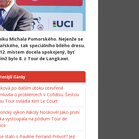
úniku Michala Pomorského. Nejenže se
ařského, tak speciálního bílého dresu.
12. místem docela spokojený, byť
ímž bylo 8. z Tour de Langkawi.
tenější články
ková po dalším útoku otevřeně
mluvila o problémech v Cofidisu. Šestou
pu Tour ovládla Kim Le Court
torický výkon Nikoly Noskové! Jako první
ka vystoupala na pódium Tour de
nce
e stalo s Pauline Ferrand-Prévot? Její