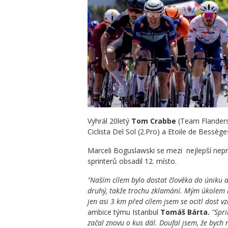
Vyhrál 20letý
Tom Crabbe
(Team Flanders 
Ciclista Del Sol (2.Pro) a Etoile de Bessèges
Marceli Boguslawski se mezi nejlepší nepro
sprinterů obsadil 12. místo.
"Naším cílem bylo dostat člověka do úniku a
druhý, takže trochu zklamání. Mým úkolem by
jen asi 3 km před cílem jsem se ocitl dost vz
ambice týmu Istanbul
Tomáš Bárta.
"Spri
začal znovu o kus dál. Doufal jsem, že bych