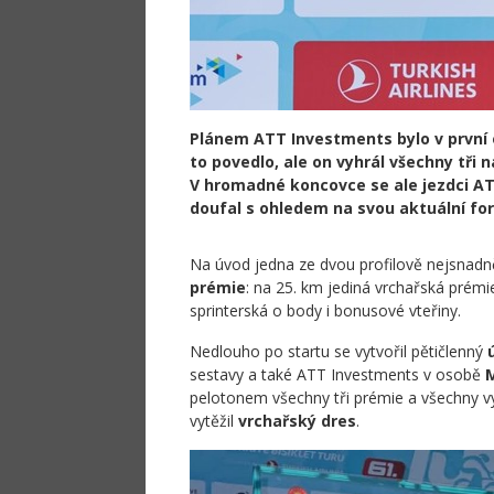
Plánem ATT Investments bylo v první e
to povedlo, ale on vyhrál všechny tři 
V hromadné koncovce se ale jezdci AT
doufal s ohledem na svou aktuální for
Na úvod jedna ze dvou profilově nejsnadn
prémie
: na 25. km jediná vrchařská prémie
sprinterská o body i bonusové vteřiny.
Nedlouho po startu se vytvořil pětičlenný
sestavy a také ATT Investments v osobě
pelotonem všechny tři prémie a všechny v
vytěžil
vrchařský dres
.