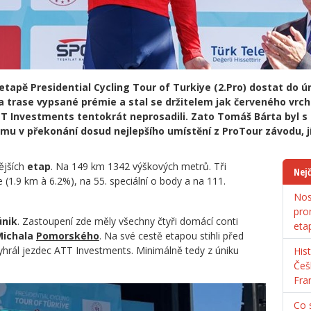
tapě Presidential Cycling Tour of Turkiye (2.Pro) dostat do 
na trase vypsané prémie a stal se držitelem jak červeného vrch
T Investments tentokrát neprosadili. Zato Tomáš Bárta byl s 
mu v překonání dosud nejlepšího umístění z ProTour závodu, j
ějších
etap
. Na 149 km 1342 výškových metrů. Tři
Nejč
 (1.9 km à 6.2%), na 55. speciální o body a na 111.
Nos
pro
únik
. Zastoupení zde měly všechny čtyři domácí conti
eta
Michala
Pomorského
. Na své cestě etapou stihli před
yhrál jezdec ATT Investments. Minimálně tedy z úniku
His
Češ
Fra
Co s