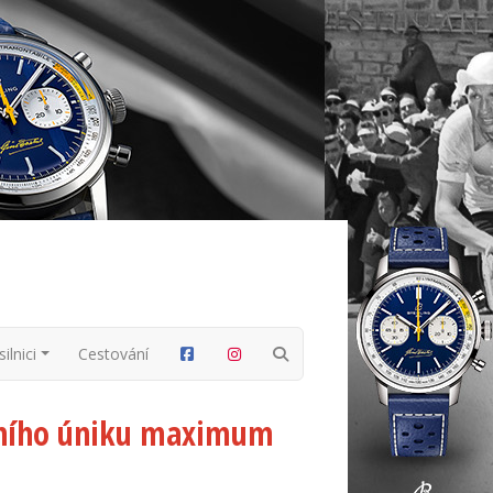
ilnici
Cestování
enního úniku maximum