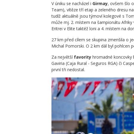
V úniku se nacházel i
Girmay
, ovšem šlo 
Team), vítěze tří etap a zeleného dresu n
tudíž aktuálně jsou týmoví kolegové s Tom
může mj. 2. místem na šampionátu Afriky
Eritrei v Elite taktéž loni a 4. místem na do
27 km před cílem se skupina zmenšila o j
Michal Pomorski. O 2 km dál byl pohlcen 
Za největší
favority
hromadné koncovky by
Gaviria (Caja Rural - Seguros RGA) či Cas
první tři nedostal.