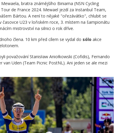
o Mewaela, bratra známějšího Biniama (NSN Cycling
a Tour de France 2024. Mewael jezdí za Instanbul Team,
ášem Bártou. A není to nějaké "ořezávátko", chlubit se
 v časovce U23 v loňském roce, 3. místem na šampionátu
mácím mistrovství na silnici o rok dříve.
ednoho člena. 10 km před cílem se vydal do
sólo
akce
pelotonem.
li považování Stanisław Aniołkowski (Cofidis), Fernando
per van Uden (Team Picnic PostNL). Ani jeden se ale mezi