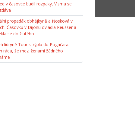
ed v časovce budil rozpaky, Visma se
zdává
ální propadák obhájkyně a Nosková v
ách. Časovku v Dijonu ovládla Reusser a
ékla se do žlutého
á lídryně Tour si rýpla do Pogačara:
m ráda, že mezi ženami žádného
máme