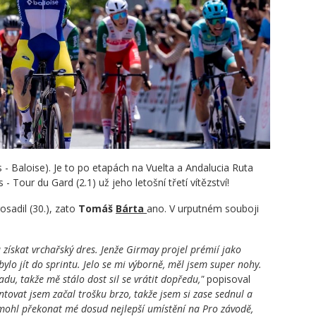
- Baloise). Je to po etapách na Vuelta a Andalucia Ruta
 - Tour du Gard (2.1) už jeho letošní třetí vítězství!
sadil (30.), zato
Tomáš
Bárta
ano. V urputném souboji
 získat vrchařský dres. Jenže Girmay projel prémií jako
lo jít do sprintu. Jelo se mi výborně, měl jsem super nohy.
adu, takže mě stálo dost sil se vrátit dopředu,"
popisoval
ntovat jsem začal trošku brzo, takže jsem si zase sednul a
 mohl překonat mé dosud nejlepší umístění na Pro závodě,