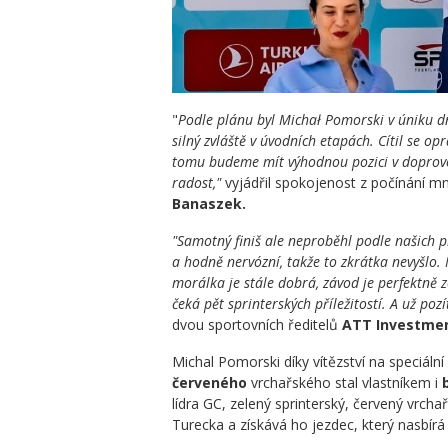
"
Podle plánu byl Michał Pomorski v úniku dne
silný zvláště v úvodních etapách. Cítil se op
tomu budeme mít výhodnou pozici v doprovo
radost,"
vyjádřil spokojenost z počínání
Banaszek.
"Samotný finiš ale neproběhl podle našich př
a hodně nervózní, takže to zkrátka nevyšlo. 
morálka je stále dobrá, závod je perfektně z
čeká pět sprinterských příležitostí. A už poz
dvou sportovních ředitelů
ATT Investme
Michal Pomorski díky vítězství na speciální
červeného
vrchařského stal vlastníkem i
lídra GC, zelený sprinterský, červený vrchař
Turecka a získává ho jezdec, který nasbírá