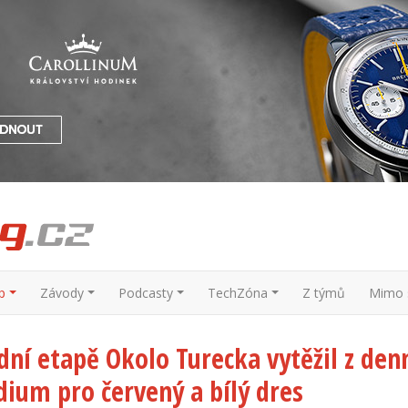
p
Závody
Podcasty
TechZóna
Z týmů
Mimo s
dní etapě Okolo Turecka vytěžil z d
dium pro červený a bílý dres