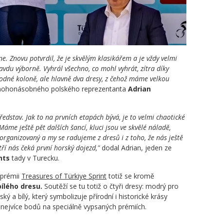
. Znovu potvrdil, že je skvělým klasikářem a je vždy velmi
ravdu výborně. Vyhrál všechno, co mohl vyhrát, zítra díky
dné koloně, ale hlavně dva dresy, z čehož máme velkou
 mnohonásobného polského reprezentanta
Adrian
edstav. Jak to na prvních etapách bývá, je to velmi chaotické
Máme ještě pět dalších šancí, kluci jsou ve skvělé náladě,
organizovaný a my se radujeme z dresů i z toho, že nás ještě
ítří nás čeká první horský dojezd,"
dodal Adrian, jeden ze
nts
tady v Turecku.
 prémii
Treasures of Türkiye Sprint
totiž se kromě
bílého dresu.
Soutěží se tu totiž o čtyři dresy: modrý pro
ský a bílý, který symbolizuje přírodní i historické krásy
 nejvíce bodů na speciálně vypsaných prémiích.