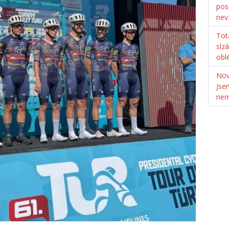
pos
nev
Tot
slz
obl
Nov
Jse
ne