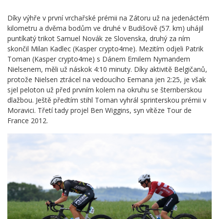
Díky výhře v první vrchařské prémii na Zátoru už na jedenáctém
kilometru a dvěma bodům ve druhé v Budišově (57. km) uhájil
puntíkatý trikot Samuel Novák ze Slovenska, druhý za ním
skončil Milan Kadlec (Kasper crypto4me). Mezitím odjeli Patrik
Toman (Kasper crypto4me) s Dánem Emilem Nymandem
Nielsenem, měli už náskok 4:10 minuty. Díky aktivitě Belgičanů,
protože Nielsen ztrácel na vedoucího Eemana jen 2:25, je však
sjel peloton už před prvním kolem na okruhu se šternberskou
dlažbou. Ještě předtím stihl Toman vyhrál sprinterskou prémii v
Moravici. Třetí tady projel Ben Wiggins, syn vítěze Tour de
France 2012.