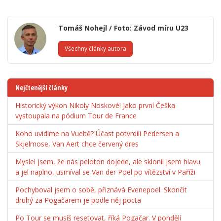
Tomáš Nohejl / Foto: Závod míru U23
Všechny články autora
Nejčtenější články
Historický výkon Nikoly Noskové! Jako první Češka
vystoupala na pódium Tour de France
Koho uvidíme na Vueltě? Účast potvrdili Pedersen a
Skjelmose, Van Aert chce červený dres
Myslel jsem, že nás peloton dojede, ale sklonil jsem hlavu
a jel naplno, usmíval se Van der Poel po vítězství v Paříži
Pochyboval jsem o sobě, přiznává Evenepoel. Skončit
druhý za Pogačarem je podle něj pocta
Po Tour se musíš resetovat, říká Pogačar. V pondělí