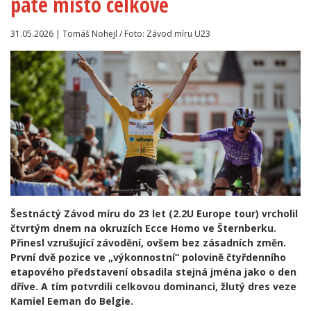
páté místo celkově
31.05.2026 | Tomáš Nohejl / Foto: Závod míru U23
Šestnáctý Závod míru do 23 let (2.2U Europe tour) vrcholil
čtvrtým dnem na okruzích Ecce Homo ve Šternberku.
Přinesl vzrušující závodění, ovšem bez zásadních změn.
První dvě pozice ve „výkonnostní“ polovině čtyřdenního
etapového představení obsadila stejná jména jako o den
dříve. A tím potvrdili celkovou dominanci, žlutý dres veze
Kamiel Eeman do Belgie.