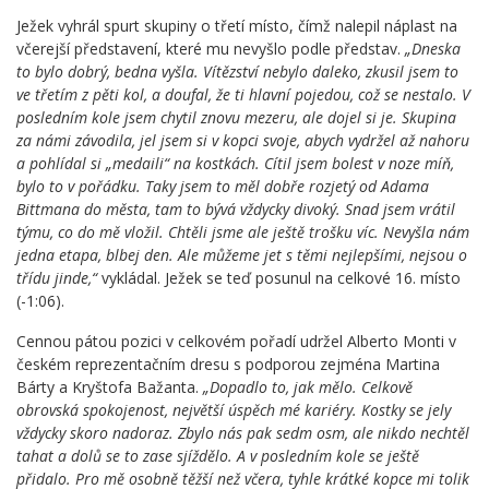
Ježek vyhrál spurt skupiny o třetí místo, čímž nalepil náplast na
včerejší představení, které mu nevyšlo podle představ.
„Dneska
to bylo dobrý, bedna vyšla. Vítězství nebylo daleko, zkusil jsem to
ve třetím z pěti kol, a doufal, že ti hlavní pojedou, což se nestalo. V
posledním kole jsem chytil znovu mezeru, ale dojel si je. Skupina
za námi závodila, jel jsem si v kopci svoje, abych vydržel až nahoru
a pohlídal si „medaili“ na kostkách. Cítil jsem bolest v noze míň,
bylo to v pořádku. Taky jsem to měl dobře rozjetý od Adama
Bittmana do města, tam to bývá vždycky divoký. Snad jsem vrátil
týmu, co do mě vložil. Chtěli jsme ale ještě trošku víc. Nevyšla nám
jedna etapa, blbej den. Ale můžeme jet s těmi nejlepšími, nejsou o
třídu jinde,“
vykládal. Ježek se teď posunul na celkové 16. místo
(-1:06).
Cennou pátou pozici v celkovém pořadí udržel Alberto Monti v
českém reprezentačním dresu s podporou zejména Martina
Bárty a Kryštofa Bažanta.
„Dopadlo to, jak mělo. Celkově
obrovská spokojenost, největší úspěch mé kariéry. Kostky se jely
vždycky skoro nadoraz. Zbylo nás pak sedm osm, ale nikdo nechtěl
tahat a dolů se to zase sjíždělo. A v posledním kole se ještě
přidalo. Pro mě osobně těžší než včera, tyhle krátké kopce mi tolik