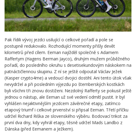
Pak řídili vývoj jezdci usilující o celkové pořadí a pole se
postupně redukovalo. Rozhodující momenty přišly devět
kilometrů před cílem. Eeman najížděl společně s Adamem
Raffertym (Hagens Berman Jayco), druhým mužem průběžného
pořadí, do posledního okruhu s desetisekundovým náskokem na
patnáctičlennou skupinu. Z ní se ještě odpoutal Václav Ježek
(Kasper crypto4me) a vedoucí dvojici dostihl. Ani tento útok však
nevydržel a při posledním výjezdu po šternberských kostkách
byli všichni tři znovu dostiženi. Nezdolný Rafferty se pokusil ještě
jednou o nástup, ale Eeman už své vedení odmítl pustit. Ir byl
vyhlášen nejaktivnějším jezdcem závěrečné etapy, zatímco
etapový triumf i celkové prvenství si připsal Eeman. Třetí příčku
udržel Richard Riška ze slovenského výběru. Bodovací trikot za
první dva dny, kdy vyhrál etapy, těsně udržel Mads Landbo z
Dánska (před Eemanem a Ježkem).