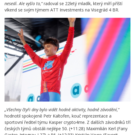
nesedí. Ale vyšlo to,“
radoval se 22letý mladík, který míří příští
víkend se svým týmem ATT Investments na Visegrád 4 BR.
„Všechny čtyři dny bylo vidět hodně aktivity, hodně závodění,“
hodnotil spokojeně Petr Kaltofen, kouč reprezentace a
sportovní ředitel týmu Kasper crypto4me. Z dalších závodníků tří
českých týmů obstáli nejlépe 50. (+11:28) Maximilián Kerl (Fany
Gastro_Integray_L27) a 56. (+12:33) Kristián Vavro (Favorit