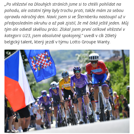
„Po vítězství na Dlouhých stráních jsme si to chtěli pohlídat na
pohodu, ale ostatní týmy byly trochu proti, takže mám za sebou
opravdu náročný den. Navíc jsem si ve Šternberku nastoupil už v
předposledním okruhu a až pak zjistil, že mě čeká ještě jeden. Můj
tým ale odvedl skvělou práci. Získal jsem první celkové vítězství v
kategorii U23, jsem absolutně spokojený,”
uvedl v cíli 20letý
belgický talent, který jezdí v týmu Lotto Groupe Wanty.