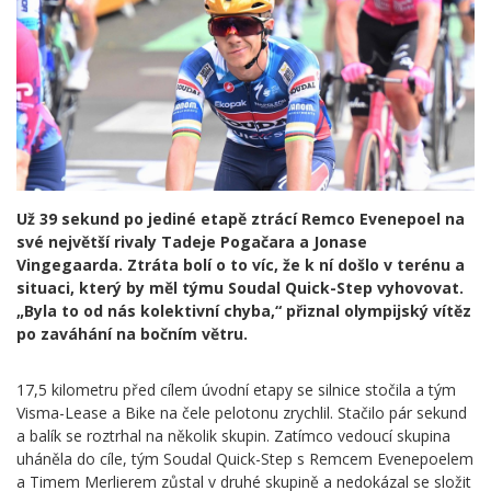
Už 39 sekund po jediné etapě ztrácí Remco Evenepoel na
své největší rivaly Tadeje Pogačara a Jonase
Vingegaarda. Ztráta bolí o to víc, že k ní došlo v terénu a
situaci, který by měl týmu Soudal Quick-Step vyhovovat.
„Byla to od nás kolektivní chyba,“ přiznal olympijský vítěz
po zaváhání na bočním větru.
17,5 kilometru před cílem úvodní etapy se silnice stočila a tým
Visma-Lease a Bike na čele pelotonu zrychlil. Stačilo pár sekund
a balík se roztrhal na několik skupin. Zatímco vedoucí skupina
uháněla do cíle, tým Soudal Quick-Step s Remcem Evenepoelem
a Timem Merlierem zůstal v druhé skupině a nedokázal se složit