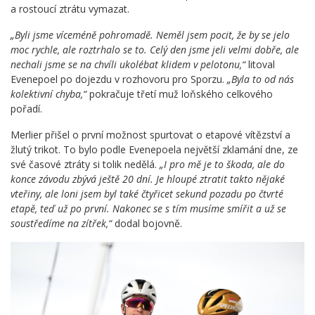
a rostoucí ztrátu vymazat.
„Byli jsme víceméně pohromadě. Neměl jsem pocit, že by se jelo
moc rychle, ale roztrhalo se to. Celý den jsme jeli velmi dobře, ale
nechali jsme se na chvíli ukolébat klidem v pelotonu,“
litoval
Evenepoel po dojezdu v rozhovoru pro Sporzu.
„Byla to od nás
kolektivní chyba,“
pokračuje třetí muž loňského celkového
pořadí.
Merlier přišel o první možnost spurtovat o etapové vítězství a
žlutý trikot. To bylo podle Evenepoela největší zklamání dne, ze
své časové ztráty si tolik nedělá.
„I pro mě je to škoda, ale do
konce závodu zbývá ještě 20 dní. Je hloupé ztratit takto nějaké
vteřiny, ale loni jsem byl také čtyřicet sekund pozadu po čtvrté
etapě, teď už po první. Nakonec se s tím musíme smířit a už se
soustředíme na zítřek,“
dodal bojovně.