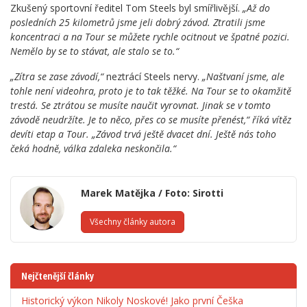
Zkušený sportovní ředitel Tom Steels byl smířlivější.
„Až do
posledních 25 kilometrů jsme jeli dobrý závod. Ztratili jsme
koncentraci a na Tour se můžete rychle ocitnout ve špatné pozici.
Nemělo by se to stávat, ale stalo se to.“
„Zítra se zase závodí,“
neztrácí Steels nervy.
„Naštvaní jsme, ale
tohle není videohra, proto je to tak těžké. Na Tour se to okamžitě
trestá. Se ztrátou se musíte naučit vyrovnat. Jinak se v tomto
závodě neudržíte. Je to něco, přes co se musíte přenést,“ říká vítěz
devíti etap a Tour. „Závod trvá ještě dvacet dní. Ještě nás toho
čeká hodně, válka zdaleka neskončila.“
Marek Matějka / Foto: Sirotti
Všechny články autora
Nejčtenější články
Historický výkon Nikoly Noskové! Jako první Češka