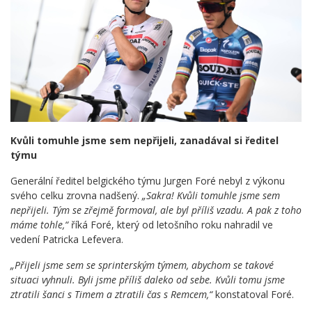
Kvůli tomuhle jsme sem nepřijeli, zanadával si ředitel
týmu
Generální ředitel belgického týmu Jurgen Foré nebyl z výkonu
svého celku zrovna nadšený.
„Sakra! Kvůli tomuhle jsme sem
nepřijeli. Tým se zřejmě formoval, ale byl příliš vzadu. A pak z toho
máme tohle,“
říká Foré, který od letošního roku nahradil ve
vedení Patricka Lefevera.
„Přijeli jsme sem se sprinterským týmem, abychom se takové
situaci vyhnuli. Byli jsme příliš daleko od sebe. Kvůli tomu jsme
ztratili šanci s Timem a ztratili čas s Remcem,“
konstatoval Foré.