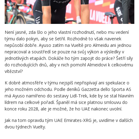
Není jasné, zda šlo o jeho vlastní rozhodnutí, nebo mu vedení
týmu dalo pokyn, aby se šetřil. Rozhodně to však navenek
nepůsobí dobře. Ayuso zatím na Vueltě pro Almeidu ani jednou
nepracoval a soustředí se pouze na svůj výkon a výsledky v
jednotlivých etapách. Dokáže ho tým zapojit do práce? Šetří síly
do rozhodujících dnů, aby v nich pomohl Almeidovi k celkovému
vítězství?
K dobré atmosféře v týmu nejspíš nepřispívají ani spekulace o
jeho možném odchodu. Podle deníků Gazzetta dello Sporta AS
má Ayuso namířeno do sestavy Lidl-Trek, kde by se stal hlavním
lídrem na celkové pořadí. Španěl má sice platnou smlouvu do
konce roku 2028, ale je možné, že ho UAE nakonec uvolní.
Jak na tom opravdu tým UAE Emirates-XRG je, uvidíme v dalších
dvou týdnech Vuelty.