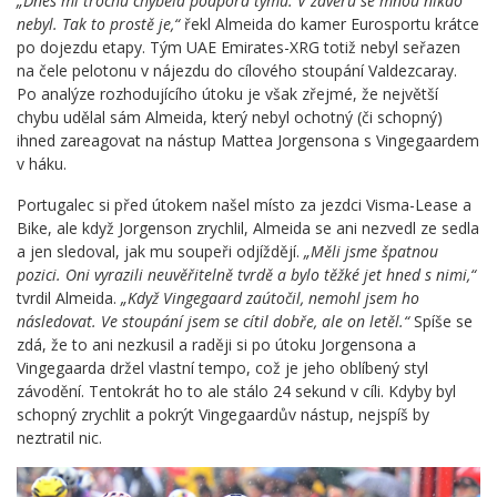
„Dnes mi trochu chyběla podpora týmu. V závěru se mnou nikdo
nebyl. Tak to prostě je,“
řekl Almeida do kamer Eurosportu krátce
po dojezdu etapy. Tým UAE Emirates-XRG totiž nebyl seřazen
na čele pelotonu v nájezdu do cílového stoupání Valdezcaray.
Po analýze rozhodujícího útoku je však zřejmé, že největší
chybu udělal sám Almeida, který nebyl ochotný (či schopný)
ihned zareagovat na nástup Mattea Jorgensona s Vingegaardem
v háku.
Portugalec si před útokem našel místo za jezdci Visma-Lease a
Bike, ale když Jorgenson zrychlil, Almeida se ani nezvedl ze sedla
a jen sledoval, jak mu soupeři odjíždějí.
„Měli jsme špatnou
pozici. Oni vyrazili neuvěřitelně tvrdě a bylo těžké jet hned s nimi,“
tvrdil Almeida.
„Když Vingegaard zaútočil, nemohl jsem ho
následovat. Ve stoupání jsem se cítil dobře, ale on letěl.“
Spíše se
zdá, že to ani nezkusil a raději si po útoku Jorgensona a
Vingegaarda držel vlastní tempo, což je jeho oblíbený styl
závodění. Tentokrát ho to ale stálo 24 sekund v cíli. Kdyby byl
schopný zrychlit a pokrýt Vingegaardův nástup, nejspíš by
neztratil nic.