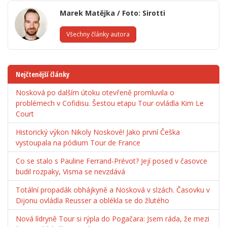
Marek Matějka / Foto: Sirotti
Všechny články autora
Nejčtenější články
Nosková po dalším útoku otevřeně promluvila o
problémech v Cofidisu. Šestou etapu Tour ovládla Kim Le
Court
Historický výkon Nikoly Noskové! Jako první Češka
vystoupala na pódium Tour de France
Co se stalo s Pauline Ferrand-Prévot? Její posed v časovce
budil rozpaky, Visma se nevzdává
Totální propadák obhájkyně a Nosková v slzách. Časovku v
Dijonu ovládla Reusser a oblékla se do žlutého
Nová lídryně Tour si rýpla do Pogačara: Jsem ráda, že mezi