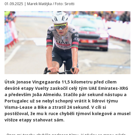
01.09.2025 | Marek Matějka / Foto: Sirotti
Útok Jonase Vingegaarda 11,5 kilometru před cílem
deváté etapy Vuelty zaskočil celý tým UAE Emirates-XRG
a především Joãa Almeidu. Stačilo pár sekund nástupu a
Portugalec už se nebyl schopný vrátit k lídrovi týmu
Visma-Lease a Bike a ztratil 24 sekund. V cíli si
postěžoval, že mu k ruce chyběli týmoví kolegové a musel
vítěze etapy stahovat sám.