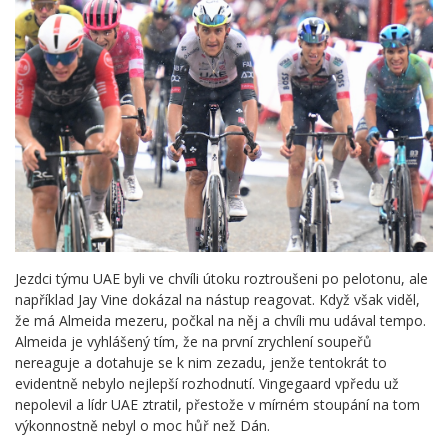
Jezdci týmu UAE byli ve chvíli útoku roztroušeni po pelotonu, ale
například Jay Vine dokázal na nástup reagovat. Když však viděl,
že má Almeida mezeru, počkal na něj a chvíli mu udával tempo.
Almeida je vyhlášený tím, že na první zrychlení soupeřů
nereaguje a dotahuje se k nim zezadu, jenže tentokrát to
evidentně nebylo nejlepší rozhodnutí. Vingegaard vpředu už
nepolevil a lídr UAE ztratil, přestože v mírném stoupání na tom
výkonnostně nebyl o moc hůř než Dán.