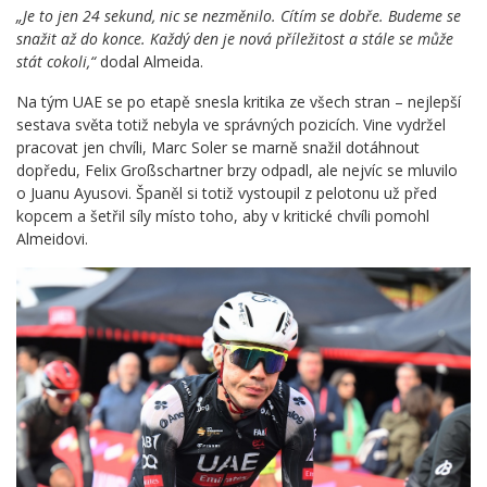
„Je to jen 24 sekund, nic se nezměnilo. Cítím se dobře. Budeme se
snažit až do konce. Každý den je nová příležitost a stále se může
stát cokoli,“
dodal Almeida.
Na tým UAE se po etapě snesla kritika ze všech stran – nejlepší
sestava světa totiž nebyla ve správných pozicích. Vine vydržel
pracovat jen chvíli, Marc Soler se marně snažil dotáhnout
dopředu, Felix Großschartner brzy odpadl, ale nejvíc se mluvilo
o Juanu Ayusovi. Španěl si totiž vystoupil z pelotonu už před
kopcem a šetřil síly místo toho, aby v kritické chvíli pomohl
Almeidovi.