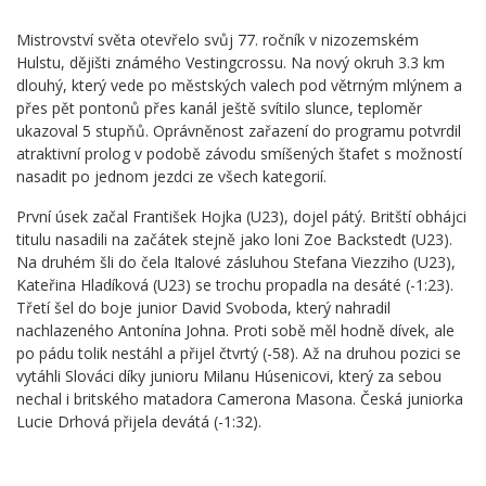
Mistrovství světa otevřelo svůj 77. ročník v nizozemském
Hulstu, dějišti známého Vestingcrossu. Na nový okruh 3.3 km
dlouhý, který vede po městských valech pod větrným mlýnem a
přes pět pontonů přes kanál ještě svítilo slunce, teploměr
ukazoval 5 stupňů. Oprávněnost zařazení do programu potvrdil
atraktivní prolog v podobě závodu smíšených štafet s možností
nasadit po jednom jezdci ze všech kategorií.
První úsek začal František Hojka (U23), dojel pátý. Britští obhájci
titulu nasadili na začátek stejně jako loni Zoe Backstedt (U23).
Na druhém šli do čela Italové zásluhou Stefana Viezziho (U23),
Kateřina Hladíková (U23) se trochu propadla na desáté (-1:23).
Třetí šel do boje junior David Svoboda, který nahradil
nachlazeného Antonína Johna. Proti sobě měl hodně dívek, ale
po pádu tolik nestáhl a přijel čtvrtý (-58). Až na druhou pozici se
vytáhli Slováci díky junioru Milanu Húsenicovi, který za sebou
nechal i britského matadora Camerona Masona. Česká juniorka
Lucie Drhová přijela devátá (-1:32).