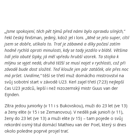
„Jsme spokojení, těch pět týmů před námi bylo opravdu silných,“
řekl český finišman, jediný, kdož jel i loni. „
Mně se jelo super, cítil
jsem se dobře, utíkalo to. Trať je zábavná a díky počasí zatím
hodně rychlá oproti minulosti, kdy se tady jezdilo v blátě. Většina
lidí jela obuté šipky, já měl vpředu hrubší vzorek. Ta stojka k
mlýnu se vyjet nedá, druhá těžší se musí najet v rychlosti, což při
závodě bude dost složité. Teď klouže jen pár zatáček, ale přes noc
má pršet. Uvidíme,“
těší se třetí muž domácího mistrovství na
svůj sobotní start v závodě U23. Kerl zajel třetí (7:23) nejlepší
čas U23 jezdců, lepší i než nizozemský mistr Guus van der
Eijnden.
Zítra jedou juniorky (v 11 i s Bukovskou), muži do 23 let (ve 13)
a ženy elite (v 15 i se Zemanovou). V neděli pak junioři (v 11),
ženy do 23 let (ve 13) a muži elite (v 15) – tam pojede o svůj
rekordní osmý titul domácí Mathieu van der Poel, který si dnes
okolo poledne poprvé projel trať.