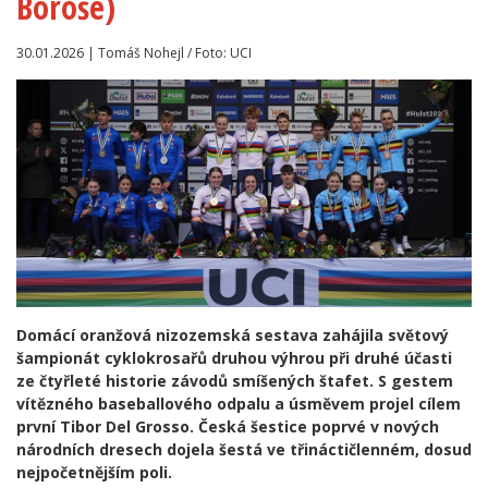
Boroše)
30.01.2026 | Tomáš Nohejl / Foto: UCI
Domácí oranžová nizozemská sestava zahájila světový
šampionát cyklokrosařů druhou výhrou při druhé účasti
ze čtyřleté historie závodů smíšených štafet. S gestem
vítězného baseballového odpalu a úsměvem projel cílem
první Tibor Del Grosso. Česká šestice poprvé v nových
národních dresech dojela šestá ve třináctičlenném, dosud
nejpočetnějším poli.