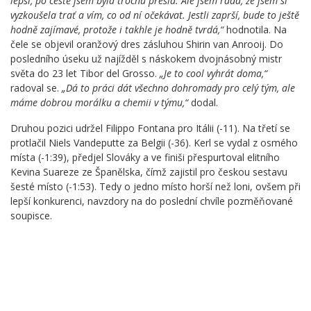
lepší, po cestě jsem byla trochu přešlá. Ale jsem ráda, že jsem si
vyzkoušela trať a vím, co od ní očekávat. Jestli zaprší, bude to ještě
hodně zajímavé, protože i takhle je hodně tvrdá,“
hodnotila. Na
čele se objevil oranžový dres zásluhou Shirin van Anrooij. Do
posledního úseku už najížděl s náskokem dvojnásobný mistr
světa do 23 let Tibor del Grosso.
„Je to cool vyhrát doma,“
radoval se.
„Dá to práci dát všechno dohromady pro celý tým, ale
máme dobrou morálku a chemii v týmu,“
dodal.
Druhou pozici udržel Filippo Fontana pro Itálii (-11). Na třetí se
protlačil Niels Vandeputte za Belgii (-36). Kerl se vydal z osmého
místa (-1:39), předjel Slováky a ve finiši přespurtoval elitního
Kevina Suareze ze Španělska, čímž zajistil pro českou sestavu
šesté místo (-1:53). Tedy o jedno místo horší než loni, ovšem při
lepší konkurenci, navzdory na do poslední chvíle pozměňované
soupisce.