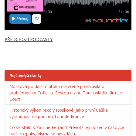
PŘEDCHOZÍ PODCASTY
Nejčtenější články
Nosková po dalším útoku otevřeně promluvila o
problémech v Cofidisu. Šestou etapu Tour ovládla Kim Le
Court
Historický výkon Nikoly Noskové! Jako první Češka
vystoupala na pódium Tour de France
Co se stalo s Pauline Ferrand-Prévot? Její posed v časovce
budil rozpaky, Visma se nevzdává