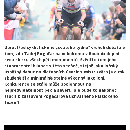
Uprostřed cyklistického „svatého týdne“ vrcholí debata o
tom, zda Tadej Pogačar na velodromu v Roubaix doplní
svou sbírku všech pěti monumentů. Svědčí o tom jeho
stoprocentní bilance v této sezóně, stejně jako loňský
úspěšný debut na dlažebních úsecích. Mistr světa je o rok
zkušenější a minimálně stejně výkonný jako loni.
Konkurence se stále může spolehnout na
nepředvídatelnost pekla severu, ale bude to nakonec
stačit k zastavení Pogačarova úchvatného klasického
tažení?