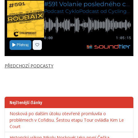
PŘEDCHOZÍ PODCASTY
Nejčtenější články
Nosková po dalším útoku otevřeně promluvila o
problémech v Cofidisu. Šestou etapu Tour ovládla Kim Le
Court
Historický výkon Nikoly Noskové! Jako první Češka