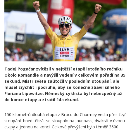
Tadej Pogačar zvítězil v nejtěžší etapě letošního ročníku
Okolo Romandie a navýšil vedení v celkovém pořadí na 35
sekund. Mistr světa zaútočil v posledním stoupání, ale
musel zrychlit i podruhé, aby se konečně zbavil silného
Floriana Lipowitze. Německý cyklista byl nebezpečný až
do konce etapy a ztratil 14 sekund.
150 kilometrů dlouhá etapa z Brocu do Charmey vedla přes čtyř
stoupání, hned třikrát se stoupalo na Jaunpass, dvakrát v úvodu
etapy a jednou na konci. Celkové převýšení bylo téměř 3600