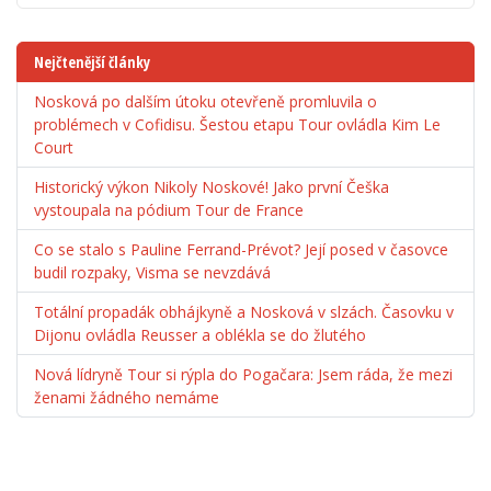
Nejčtenější články
Nosková po dalším útoku otevřeně promluvila o
problémech v Cofidisu. Šestou etapu Tour ovládla Kim Le
Court
Historický výkon Nikoly Noskové! Jako první Češka
vystoupala na pódium Tour de France
Co se stalo s Pauline Ferrand-Prévot? Její posed v časovce
budil rozpaky, Visma se nevzdává
Totální propadák obhájkyně a Nosková v slzách. Časovku v
Dijonu ovládla Reusser a oblékla se do žlutého
Nová lídryně Tour si rýpla do Pogačara: Jsem ráda, že mezi
ženami žádného nemáme