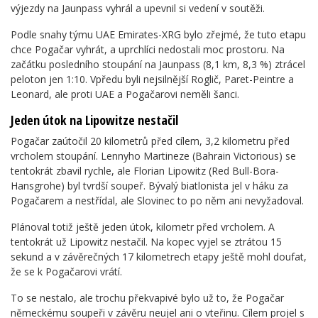
výjezdy na Jaunpass vyhrál a upevnil si vedení v soutěži.
Podle snahy týmu UAE Emirates-XRG bylo zřejmé, že tuto etapu
chce Pogačar vyhrát, a uprchlíci nedostali moc prostoru. Na
začátku posledního stoupání na Jaunpass (8,1 km, 8,3 %) ztrácel
peloton jen 1:10. Vpředu byli nejsilnější Roglič, Paret-Peintre a
Leonard, ale proti UAE a Pogačarovi neměli šanci.
Jeden útok na Lipowitze nestačil
Pogačar zaútočil 20 kilometrů před cílem, 3,2 kilometru před
vrcholem stoupání. Lennyho Martineze (Bahrain Victorious) se
tentokrát zbavil rychle, ale Florian Lipowitz (Red Bull-Bora-
Hansgrohe) byl tvrdší soupeř. Bývalý biatlonista jel v háku za
Pogačarem a nestřídal, ale Slovinec to po něm ani nevyžadoval.
Plánoval totiž ještě jeden útok, kilometr před vrcholem. A
tentokrát už Lipowitz nestačil. Na kopec vyjel se ztrátou 15
sekund a v závěrečných 17 kilometrech etapy ještě mohl doufat,
že se k Pogačarovi vrátí.
To se nestalo, ale trochu překvapivé bylo už to, že Pogačar
německému soupeři v závěru neujel ani o vteřinu. Cílem projel s