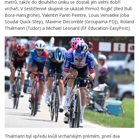
metrů, takže do dlouhého úniku se dostali jen velmi dobří
vrchaři. V šestičlenné skupině se ukázali Primož Roglič (Red Bull-
Bora-Hansgrohe), Valentin Paret-Peintre, Louis Vervaeke (oba
Soudal Quick-Step), Maxime Decomble (Groupama-FDJ), Roland
Thalmann (Tudor) a Michael Leonard (EF Education-EasyPost).
Thalmann byl vpředu kvůli vrchařským prémiím, první dva