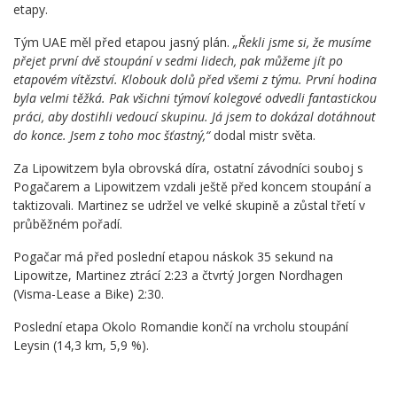
etapy.
Tým UAE měl před etapou jasný plán.
„Řekli jsme si, že musíme
přejet první dvě stoupání v sedmi lidech, pak můžeme jít po
etapovém vítězství. Klobouk dolů před všemi z týmu. První hodina
byla velmi těžká. Pak všichni týmoví kolegové odvedli fantastickou
práci, aby dostihli vedoucí skupinu. Já jsem to dokázal dotáhnout
do konce. Jsem z toho moc šťastný,“
dodal mistr světa.
Za Lipowitzem byla obrovská díra, ostatní závodníci souboj s
Pogačarem a Lipowitzem vzdali ještě před koncem stoupání a
taktizovali. Martinez se udržel ve velké skupině a zůstal třetí v
průběžném pořadí.
Pogačar má před poslední etapou náskok 35 sekund na
Lipowitze, Martinez ztrácí 2:23 a čtvrtý Jorgen Nordhagen
(Visma-Lease a Bike) 2:30.
Poslední etapa Okolo Romandie končí na vrcholu stoupání
Leysin (14,3 km, 5,9 %).