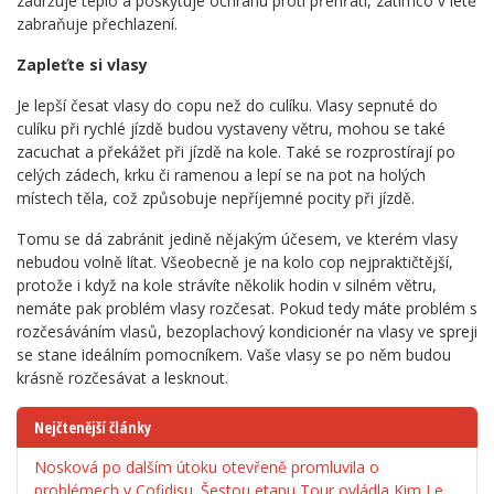
zadržuje teplo a poskytuje ochranu proti přehřátí, zatímco v létě
zabraňuje přechlazení.
Zapleťte si vlasy
Je lepší česat vlasy do copu než do culíku. Vlasy sepnuté do
culíku při rychlé jízdě budou vystaveny větru, mohou se také
zacuchat a překážet při jízdě na kole. Také se rozprostírají po
celých zádech, krku či ramenou a lepí se na pot na holých
místech těla, což způsobuje nepříjemné pocity při jízdě.
Tomu se dá zabránit jedině nějakým účesem, ve kterém vlasy
nebudou volně lítat. Všeobecně je na kolo cop nejpraktičtější,
protože i když na kole strávíte několik hodin v silném větru,
nemáte pak problém vlasy rozčesat. Pokud tedy máte problém s
rozčesáváním vlasů, bezoplachový kondicionér na vlasy ve spreji
se stane ideálním pomocníkem. Vaše vlasy se po něm budou
krásně rozčesávat a lesknout.
Nejčtenější články
Nosková po dalším útoku otevřeně promluvila o
problémech v Cofidisu. Šestou etapu Tour ovládla Kim Le