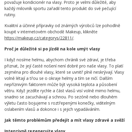
považuje kondicionér na vlasy. Proto je velmi důležité, aby
každý milovník sportu zařadil tento produkt do své pečující
rutiny.
Kvalitní a účinné přípravky od známých výrobců lze pohodlně
koupit v internetovém obchodě Makeup, klikněte
https://makeup.cz/categorys/22811/
.
Proč je důležité si po jízdě na kole umýt vlasy
I když nosíme helmu, abychom chránili své zdraví, je třeba
přiznat, že její časté nošení není dobré pro naše vlasy. To platí
zejména pro dlouhé vlasy, které se uvnitř plně neskrývají. Vlasy
volně létají a třou se o okraje helmy a tím se ničí. Dalším
nepříznivým faktorem může být vysoká teplota a působení
větru. Když jezdíte rychle a část vlasů visí volně mimo helmu,
snadno se zacuchávají a schnou. Po sezóně nebo dlouhém
výletu často bojujeme s roztřepenými konečky, viditelným
oslabením vlasů a dokonce i s jejich vypadáváním.
Jak těmto problémům předejít a mít vlasy zdravé a svěží
Intenzivně regenerujte vlasy