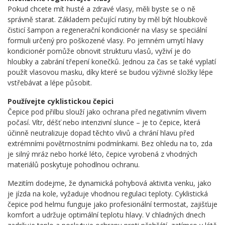
Pokud chcete mít husté a zdravé vlasy, měli byste se o ně
správně starat. Základem pečující rutiny by měl být hloubkově
čisticí šampon a regenerační kondicionér na vlasy se speciální
formuli určený pro poškozené vlasy. Po jemném umytí hlavy
kondicionér pomůže obnovit strukturu vlasů, vyživí je do
hloubky a zabrání třepení konečků. Jednou za čas se také vyplatí
použít vlasovou masku, díky které se budou výživné složky lépe
vstřebávat a lépe působit.
Používejte cyklistickou čepici
Čepice pod přilbu slouží jako ochrana před negativním vlivem
počasí. Vítr, déšť nebo intenzivní slunce – je to čepice, která
účinně neutralizuje dopad těchto vlivů a chrání hlavu před
extrémními povětrnostními podmínkami. Bez ohledu na to, zda
je silný mráz nebo horké léto, čepice vyrobená z vhodných
materiálů poskytuje pohodlnou ochranu.
Mezitím dodejme, že dynamická pohybová aktivita venku, jako
je jízda na kole, vyžaduje vhodnou regulaci teploty. Cyklistická
čepice pod helmu funguje jako profesionální termostat, zajišťuje
komfort a udržuje optimální teplotu hlavy. V chladných dnech