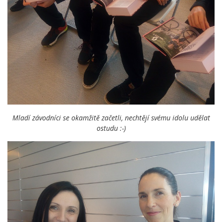
Mladí závodníci se okamžitě začetli, nechtějí svému idolu udělat
ostudu :-)