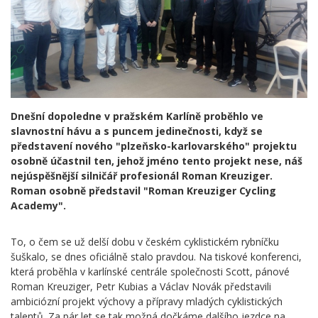
Dnešní dopoledne v pražském Karlíně proběhlo ve
slavnostní hávu a s puncem jedinečnosti, když se
představení nového "plzeňsko-karlovarského" projektu
osobně účastnil ten, jehož jméno tento projekt nese, náš
nejúspěšnější silničář profesionál Roman Kreuziger.
Roman osobně představil "Roman Kreuziger Cycling
Academy".
To, o čem se už delší dobu v českém cyklistickém rybníčku
šuškalo, se dnes oficiálně stalo pravdou. Na tiskové konferenci,
která proběhla v karlínské centrále společnosti Scott, pánové
Roman Kreuziger, Petr Kubias a Václav Novák představili
ambiciózní projekt výchovy a přípravy mladých cyklistických
talentů. Za pár let se tak možná dočkáme dalšího jezdce na