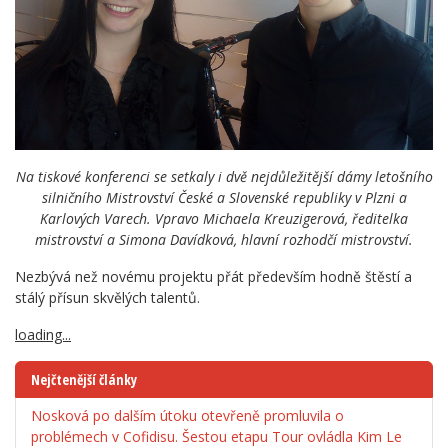
Na tiskové konferenci se setkaly i dvě nejdůležitější dámy letošního
silničního Mistrovství České a Slovenské republiky v Plzni a
Karlových Varech. Vpravo Michaela Kreuzigerová, ředitelka
mistrovství a Simona Davídková, hlavní rozhodčí mistrovství.
Nezbývá než novému projektu přát především hodně štěstí a
stálý přísun skvělých talentů.
loading...
Nejčtenější články
Nosková po dalším útoku otevřeně promluvila o
problémech v Cofidisu. Šestou etapu Tour ovládla Kim Le