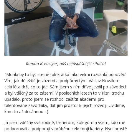
Roman Kreuziger, náš nejúspěšnější silničá
ř
"Mohla by to být stejně tak krátká jako velmi rozsáhlá odpověď.
Vím, jak důležité je zázemí a podpůrný tým. Václav Novák to
celá léta drží, co to jde. Sám jsem s ním dříve jezdil po závodech
a byl vděčný za to zázemí. V posledních letech to v Plzni trochu
upadalo, proto jsem se rozhodl zaštítit akademii pro
talentované závodníky, dát jim prostor k jejich rozvoji. Uvidíme,
kam to až dotáhnou :-).
Já jsem vděčný své rodině, trenérům, kolegům a všem, kdo mě
podporovali a podporují v průběhu celé mojí kariéry. Nyní prostě