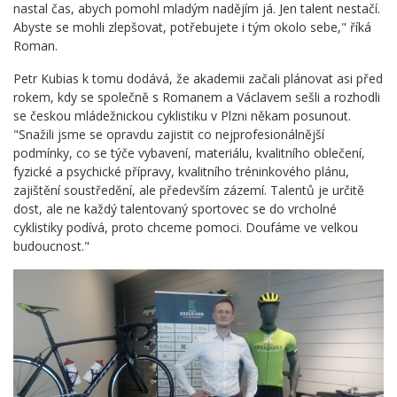
nastal čas, abych pomohl mladým nadějím já. Jen talent nestačí.
Abyste se mohli zlepšovat, potřebujete i tým okolo sebe," říká
Roman.
Petr Kubias k tomu dodává, že akademii začali plánovat asi před
rokem, kdy se společně s Romanem a Václavem sešli a rozhodli
se českou mládežnickou cyklistiku v Plzni někam posunout.
"Snažili jsme se opravdu zajistit co nejprofesionálnější
podmínky, co se týče vybavení, materiálu, kvalitního oblečení,
fyzické a psychické přípravy, kvalitního tréninkového plánu,
zajištění soustředění, ale především zázemí. Talentů je určitě
dost, ale ne každý talentovaný sportovec se do vrcholné
cyklistiky podívá, proto chceme pomoci. Doufáme ve velkou
budoucnost."