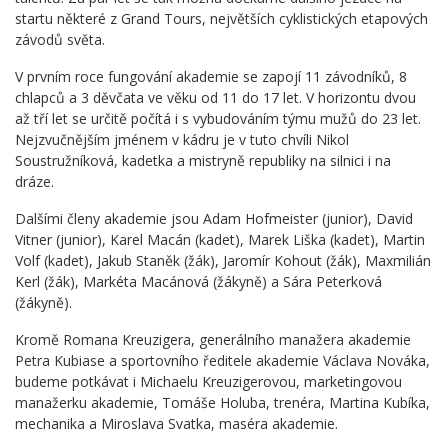
startu některé z Grand Tours, největších cyklistických etapových
závodů světa.
V prvním roce fungování akademie se zapojí 11 závodníků, 8
chlapců a 3 děvčata ve věku od 11 do 17 let. V horizontu dvou
až tří let se určitě počítá i s vybudováním týmu mužů do 23 let.
Nejzvučnějším jménem v kádru je v tuto chvíli Nikol
Soustružníková, kadetka a mistryně republiky na silnici i na
dráze.
Dalšími členy akademie jsou Adam Hofmeister (junior), David
Vitner (junior), Karel Macán (kadet), Marek Liška (kadet), Martin
Volf (kadet), Jakub Staněk (žák), Jaromír Kohout (žák), Maxmilián
Kerl (žák), Markéta Macánová (žákyně) a Sára Peterková
(žákyně).
Kromě Romana Kreuzigera, generálního manažera akademie
Petra Kubiase a sportovního ředitele akademie Václava Nováka,
budeme potkávat i Michaelu Kreuzigerovou, marketingovou
manažerku akademie, Tomáše Holuba, trenéra, Martina Kubíka,
mechanika a Miroslava Svatka, maséra akademie.