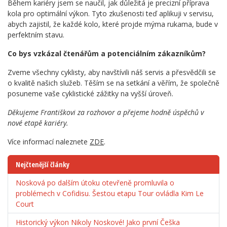
Během kariéry jsem se naučil, jak důležitá je precizní příprava
kola pro optimální výkon. Tyto zkušenosti teď aplikuji v servisu,
abych zajistil, že každé kolo, které projde mýma rukama, bude v
perfektním stavu.
Co bys vzkázal čtenářům a potenciálním zákazníkům?
Zveme všechny cyklisty, aby navštívili náš servis a přesvědčili se
o kvalitě našich služeb. Těším se na setkání a věřím, že společně
posuneme vaše cyklistické zážitky na vyšší úroveň.
Děkujeme Františkovi za rozhovor a přejeme hodně úspěchů v
nové etapě kariéry.
Více informací naleznete
ZDE
.
Nejčtenější články
Nosková po dalším útoku otevřeně promluvila o
problémech v Cofidisu. Šestou etapu Tour ovládla Kim Le
Court
Historický výkon Nikoly Noskové! Jako první Češka