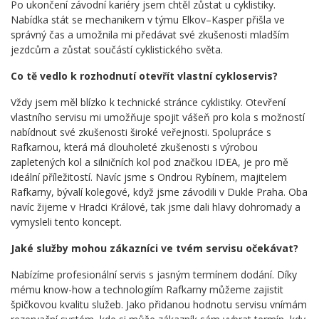
Po ukončení závodní kariéry jsem chtěl zůstat u cyklistiky.
Nabídka stát se mechanikem v týmu Elkov–Kasper přišla ve
správný čas a umožnila mi předávat své zkušenosti mladším
jezdcům a zůstat součástí cyklistického světa.
Co tě vedlo k rozhodnutí otevřít vlastní cykloservis?
Vždy jsem měl blízko k technické stránce cyklistiky. Otevření
vlastního servisu mi umožňuje spojit vášeň pro kola s možností
nabídnout své zkušenosti široké veřejnosti. Spolupráce s
Rafkarnou, která má dlouholeté zkušenosti s výrobou
zapletených kol a silničních kol pod značkou IDEA, je pro mě
ideální příležitostí. Navíc jsme s Ondrou Rybínem, majitelem
Rafkarny, bývalí kolegové, když jsme závodili v Dukle Praha. Oba
navíc žijeme v Hradci Králové, tak jsme dali hlavy dohromady a
vymysleli tento koncept.
Jaké služby mohou zákazníci ve tvém servisu očekávat?
Nabízíme profesionální servis s jasným termínem dodání. Díky
mému know-how a technologiím Rafkarny můžeme zajistit
špičkovou kvalitu služeb. Jako přidanou hodnotu servisu vnímám