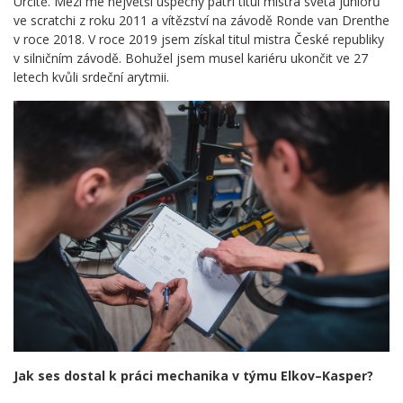
Určitě. Mezi mé největší úspěchy patří titul mistra světa juniorů
ve scratchi z roku 2011 a vítězství na závodě Ronde van Drenthe
v roce 2018. V roce 2019 jsem získal titul mistra České republiky
v silničním závodě. Bohužel jsem musel kariéru ukončit ve 27
letech kvůli srdeční arytmii.
Jak ses dostal k práci mechanika v týmu Elkov–Kasper?