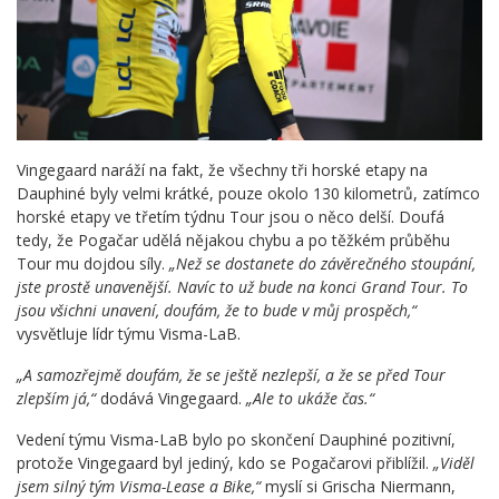
Vingegaard naráží na fakt, že všechny tři horské etapy na
Dauphiné byly velmi krátké, pouze okolo 130 kilometrů, zatímco
horské etapy ve třetím týdnu Tour jsou o něco delší. Doufá
tedy, že Pogačar udělá nějakou chybu a po těžkém průběhu
Tour mu dojdou síly.
„Než se dostanete do závěrečného stoupání,
jste prostě unavenější. Navíc to už bude na konci Grand Tour. To
jsou všichni unavení, doufám, že to bude v můj prospěch,“
vysvětluje lídr týmu Visma-LaB.
„A samozřejmě doufám, že se ještě nezlepší, a že se před Tour
zlepším já,“
dodává Vingegaard.
„Ale to ukáže čas.“
Vedení týmu Visma-LaB bylo po skončení Dauphiné pozitivní,
protože Vingegaard byl jediný, kdo se Pogačarovi přiblížil.
„Viděl
jsem silný tým Visma-Lease a Bike,“
myslí si Grischa Niermann,