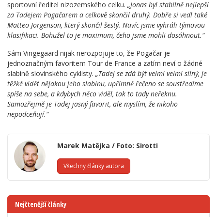
sportovní ředitel nizozemského celku.
„Jonas byl stabilně nejlepší
za Tadejem Pogačarem a celkově skončil druhý. Dobře si vedl také
Matteo Jorgenson, který skončil šestý. Navíc jsme vyhráli týmovou
klasifikaci. Bohužel to je maximum, čeho jsme mohli dosáhnout.“
Sám Vingegaard nijak nerozpojuje to, že Pogačar je
jednoznačným favoritem Tour de France a zatím neví o žádné
slabině slovinského cyklisty.
„Tadej se zdá být velmi velmi silný, je
těžké vidět nějakou jeho slabinu, upřímně řečeno se soustředíme
spíše na sebe, a kdybych něco viděl, tak to tady neřeknu.
Samozřejmě je Tadej jasný favorit, ale myslím, že nikoho
nepodceňují.“
Marek Matějka / Foto: Sirotti
Všechny články autora
Nejčtenější články