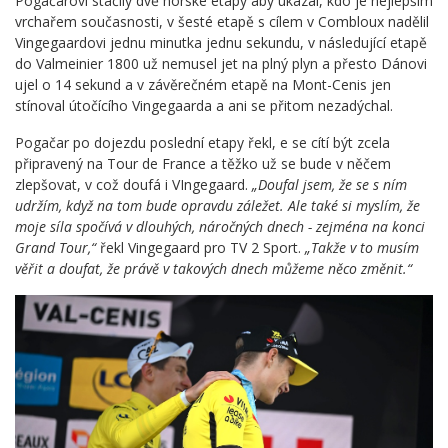
Pogačarovi stačily dvě horské etapy aby ukázal, kdo je nejlepším
vrchařem současnosti, v šesté etapě s cílem v Combloux nadělil
Vingegaardovi jednu minutka jednu sekundu, v následující etapě
do Valmeinier 1800 už nemusel jet na plný plyn a přesto Dánovi
ujel o 14 sekund a v závěrečném etapě na Mont-Cenis jen
stínoval útočícího Vingegaarda a ani se přitom nezadýchal.
Pogačar po dojezdu poslední etapy řekl, e se cítí být zcela
připravený na Tour de France a těžko už se bude v něčem
zlepšovat, v což doufá i VIngegaard.
„Doufal jsem, že se s ním
udržím, když na tom bude opravdu záležet. Ale také si myslím, že
moje síla spočívá v dlouhých, náročných dnech - zejména na konci
Grand Tour,“
řekl Vingegaard pro TV 2 Sport.
„Takže v to musím
věřit a doufat, že právě v takových dnech můžeme něco změnit.“