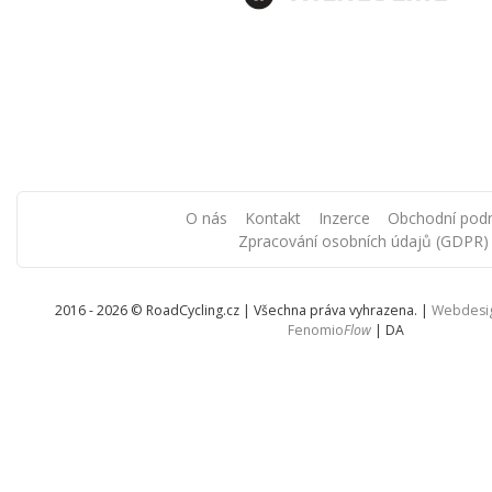
O nás
Kontakt
Inzerce
Obchodní pod
Zpracování osobních údajů (GDPR)
2016 - 2026 © RoadCycling.cz | Všechna práva vyhrazena. |
Webdesi
Fenomio
Flow
|
DA