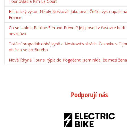
Tour ovládla Kim Le Court
Historický výkon Nikoly Noskové! Jako první Češka vystoupala 
France
Co se stalo s Pauline Ferrand-Prévot? Její posed v časovce budil
nevzdává
Totální propadák obhájkyně a Nosková v slzách. Časovku v Dijo
oblékla se do žlutého
Nová lídryně Tour si rýpla do Pogačara: Jsem ráda, že mezi ž
Podporují nás