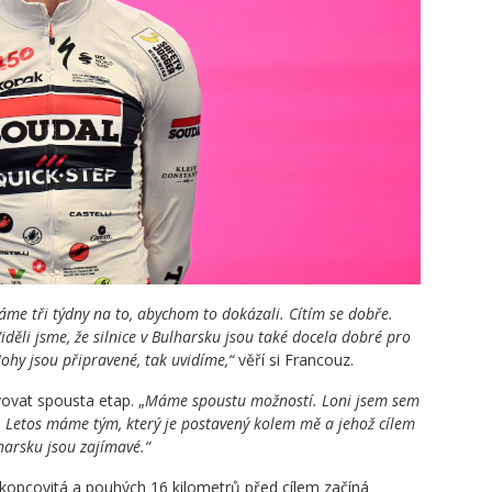
áme tři týdny na to, abychom to dokázali. Cítím se dobře.
děli jsme, že silnice v Bulharsku jsou také docela dobré pro
ohy jsou připravené, tak uvidíme,“
věří si Francouz.
ovat spousta etap. „
Máme spoustu možností. Loni jsem sem
. Letos máme tým, který je postavený kolem mě a jehož cílem
ulharsku jsou zajímavé.“
 kopcovitá a pouhých 16 kilometrů před cílem začíná