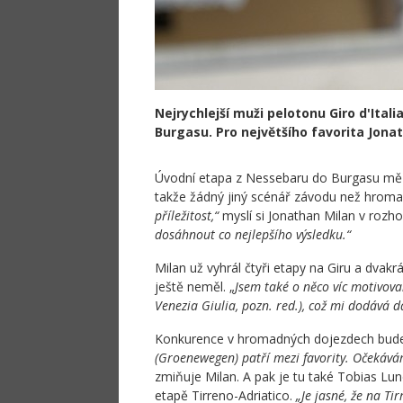
Nejrychlejší muži pelotonu Giro d'Italia
Burgasu. Pro největšího favorita Jonat
Úvodní etapa z Nessebaru do Burgasu měří
takže žádný jiný scénář závodu než hrom
příležitost,“
myslí si Jonathan Milan v rozh
dosáhnout co nejlepšího výsledku.“
Milan už vyhrál čtyři etapy na Giru a dvak
ještě neměl. „
Jsem také o něco víc motivova
Venezia Giulia, pozn. red.), což mi dodává da
Konkurence v hromadných dojezdech bude 
(Groenewegen) patří mezi favority. Očekávám
zmiňuje Milan. A pak je tu také Tobias Lun
etapě Tirreno-Adriatico.
„Je jasné, že na Ti