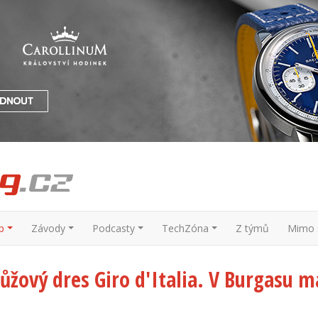
p
Závody
Podcasty
TechZóna
Z týmů
Mimo s
růžový dres Giro d'Italia. V Burgasu 