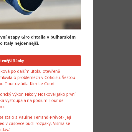
první etapy Giro d'Italia v bulharském
 Italy nejcennější.
tenější články
ková po dalším útoku otevřeně
mluvila o problémech v Cofidisu. Šestou
pu Tour ovládla Kim Le Court
torický výkon Nikoly Noskové! Jako první
ka vystoupala na pódium Tour de
nce
e stalo s Pauline Ferrand-Prévot? Její
ed v časovce budil rozpaky, Visma se
zdává