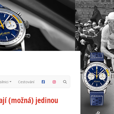
ilnici
Cestování
mají (možná) jedinou