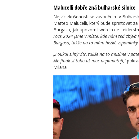
Malucelli dobře zná bulharské silnice
Nejvíc zkušeností se závoděním v Bulhars
Matteo Malucelli, který bude sprintovat za
Burgasu, jak upozornil web In de Leiderstr
roce 2024 jsme v místě, kde nám teď zbývá je
Burgasu, takže na to mám hezké vzpomínky.
„Foukal silný vítr, takže na to musíme v pát
Ale jinak si toho už moc nepamatuji,“
pokrač
Milana.