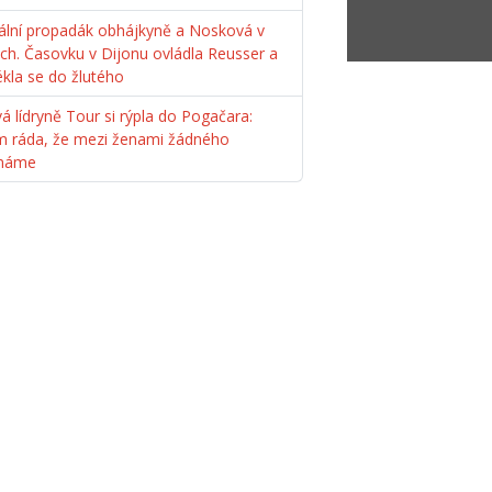
ální propadák obhájkyně a Nosková v
ách. Časovku v Dijonu ovládla Reusser a
ékla se do žlutého
á lídryně Tour si rýpla do Pogačara:
m ráda, že mezi ženami žádného
máme