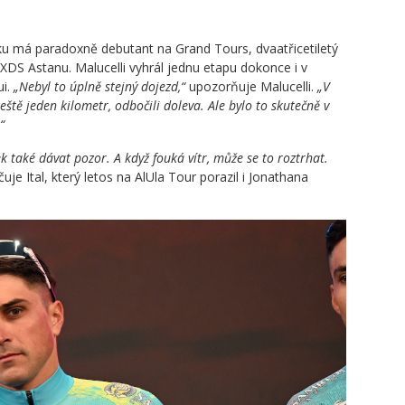
ku má paradoxně debutant na Grand Tours, dvaatřicetiletý
 XDS Astanu. Malucelli vyhrál jednu etapu dokonce i v
ui.
„Nebyl to úplně stejný dojezd,“
upozorňuje Malucelli.
„V
ště jeden kilometr, odbočili doleva. Ale bylo to skutečně v
“
ek také dávat pozor. A když fouká vítr, může se to roztrhat.
uje Ital, který letos na AlUla Tour porazil i Jonathana