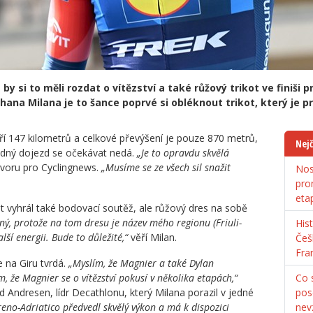
 by si to měli rozdat o vítězství a také růžový trikot ve finiši 
hana Milana je to šance poprvé si obléknout trikot, který je pro
 147 kilometrů a celkové převýšení je pouze 870 metrů,
Nejč
adný dojezd se očekávat nedá.
„Je to opravdu skvělá
ovoru pro Cyclingnews.
„Musíme se ze všech sil snažit
Nos
pro
eta
rát vyhrál také bodovací soutěž, ale růžový dres na sobě
ný, protože na tom dresu je název mého regionu (Friuli-
His
lší energii. Bude to důležité,“
věří Milan.
Češ
Fra
na Giru tvrdá.
„Myslím, že Magnier a také Dylan
, že Magnier se o vítězství pokusí v několika etapách,“
Co s
d Andresen, lídr Decathlonu, který Milana porazil v jedné
pos
rreno-Adriatico předvedl skvělý výkon a má k dispozici
nev