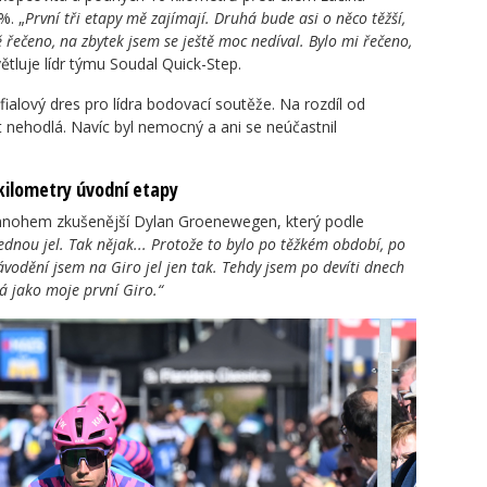
%. „
První tři etapy mě zajímají. Druhá bude asi o něco těžší,
 řečeno, na zbytek jsem se ještě moc nedíval. Bylo mi řečeno,
ětluje lídr týmu Soudal Quick-Step.
fialový dres pro lídra bodovací soutěže. Na rozdíl od
t nehodlá. Navíc byl nemocný a ani se neúčastnil
kilometry úvodní etapy
 i mnohem zkušenější Dylan Groenewegen, který podle
ednou jel. Tak nějak... Protože to bylo po těžkém období, po
odění jsem na Giro jel jen tak. Tehdy jsem po devíti dnech
á jako moje první Giro.“