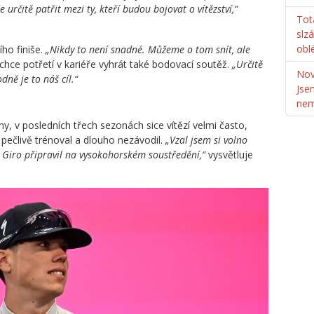
e určitě patřit mezi ty, kteří budou bojovat o vítězství,“
Tot
slz
obl
ho finiše.
„Nikdy to není snadné. Můžeme o tom snít, ale
chce potřetí v kariéře vyhrát také bodovací soutěž.
„Určitě
Nov
ně je to náš cíl.“
Jse
ne
, v posledních třech sezonách sice vítězí velmi často,
pečlivě trénoval a dlouho nezávodil.
„Vzal jsem si volno
 Giro připravil na vysokohorském soustředění,“
vysvětluje