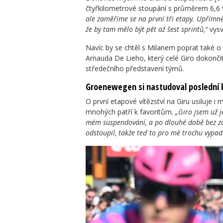
čtyřkilometrové stoupání s průměrem 6,6 
ale zaměříme se na první tři etapy. Upřímně
že by tam mělo být pět až šest sprintů,“
vysv
Navíc by se chtěl s Milanem poprat také o 
Arnauda De Lieho, který celé Giro dokonči
středečního představení týmů.
Groenewegen si nastudoval poslední 
O první etapové vítězství na Giru usiluje
mnohých patří k favoritům.
„Giro jsem už j
mém suspendování, a po dlouhé době bez záv
odstoupil, takže teď to pro mě trochu vypad