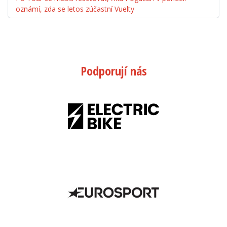
oznámí, zda se letos zúčastní Vuelty
Podporují nás