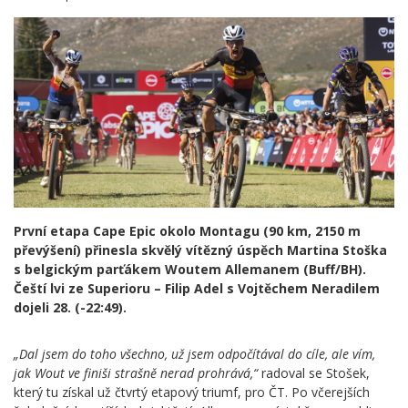
První etapa Cape Epic okolo Montagu (90 km, 2150 m
převýšení) přinesla skvělý vítězný úspěch Martina Stoška
s belgickým parťákem Woutem Allemanem (Buff/BH).
Čeští lvi ze Superioru – Filip Adel s Vojtěchem Neradilem
dojeli 28. (-22:49).
„Dal jsem do toho všechno, už jsem odpočítával do cíle, ale vím,
jak Wout ve finiši strašně nerad prohrává,“
radoval se Stošek,
který tu získal už čtvrtý etapový triumf, pro ČT. Po včerejších