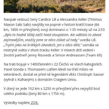
Naopak vedoucí ženy Candice Lill a Alessandra Keller (Thömus
Maxon Sabi Sabi) navýšily na poprvé v historii kratší trase (66
km, 1800 m převýšení) svoji dominanci o 1:35 minuty už na 2:53.
„Bylo to hodně těžký začít hned stoupáním. Ale udělalo to závod
zajímavějším, snažily jsme se něco získat už tady,“
uvedla Lill.
„Trpím jako na krátkých závodech, jen o něco déle,“
usmála se
mistryně světa v short-tracku Keller. V mixech drží vedení i
životní partneři Jenny Rissveds a Simon Andreassen (Team 69).
Na trati bojuje v 1400členném i 22 Čechů ve všech kategoriích.
Pavel Gonda s Thomasem Lüthim klesli na třetí místo ve
veteránech, dostal se před ně legendární vítěz Christoph Sauser
(vyhrál s Kulhavým) s domácím Craigem Uriou.
V úterý se jede 102 km s 2250 m převýšení přes nejvyšší bod
celého podniku (ženy 80 km s 1750 m).
Výsledky najdete
ZDE.