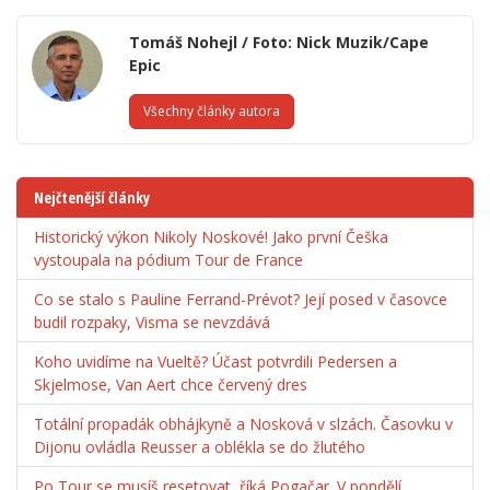
Tomáš Nohejl / Foto: Nick Muzik/Cape
Epic
Všechny články autora
Nejčtenější články
Historický výkon Nikoly Noskové! Jako první Češka
vystoupala na pódium Tour de France
Co se stalo s Pauline Ferrand-Prévot? Její posed v časovce
budil rozpaky, Visma se nevzdává
Koho uvidíme na Vueltě? Účast potvrdili Pedersen a
Skjelmose, Van Aert chce červený dres
Totální propadák obhájkyně a Nosková v slzách. Časovku v
Dijonu ovládla Reusser a oblékla se do žlutého
Po Tour se musíš resetovat, říká Pogačar. V pondělí