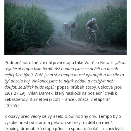
Podobně náročně vnímal první etapu také Vojtěch Neradil.
„První
regulérní etapa byla tvrdá. Asi hodinu jsme se drželi na dosah
nejlepších týmů. Poté jsem si z tempa musel vystoupit a do cíle to
byl docela boj. Nakonec jsme to nějak zvládli a nezbývá než
doufat, že zítřek bude lepší,“
popsal průběh etapy. Celkově jsou
29. (-27:29). Milan Damek, který naskočil na poslední chvíli k
Sébastienovi Burnetovi (Scott France), zůstal v etapě 34.
(-34:55).
Z obavy před vedry se vyráželo o půl hodiny dřív. Tempo bylo
vysoké hned od startu a peloton se brzy rozdělil na menší
skupiny, dramatická etapa přinesla spoustu útoků i technických