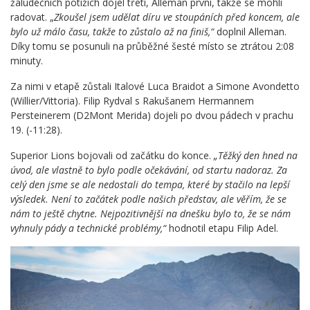
žaludečních potížích dojel třetí, Alleman první, takže se mohli
radovat. „
Zkoušel jsem udělat díru ve stoupáních před koncem, ale
bylo už málo času, takže to zůstalo až na finiš,“
doplnil Alleman.
Díky tomu se posunuli na průběžné šesté místo se ztrátou 2:08
minuty.
Za nimi v etapě zůstali Italové Luca Braidot a Simone Avondetto
(Willier/Vittoria). Filip Rydval s Rakušanem Hermannem
Persteinerem (D2Mont Merida) dojeli po dvou pádech v prachu
19. (-11:28).
Superior Lions bojovali od začátku do konce.
„Těžký den hned na
úvod, ale vlastně to bylo podle očekávání, od startu nadoraz. Za
celý den jsme se ale nedostali do tempa, které by stačilo na lepší
výsledek. Není to začátek podle našich představ, ale věřím, že se
nám to ještě chytne. Nejpozitivnější na dnešku bylo to, že se nám
vyhnuly pády a technické problémy,“
hodnotil etapu Filip Adel.