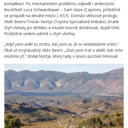
komplikací. Po mechanickém problému odpadli i ambiciózní
ikscéčkaři Luca Schwarzbauer – Sam Gaze (Caynon), průběžně
se propadli na deváté místo (-4:57). Domácí vítězové prologu
Matt Beers/Tristan Nortje (Toyota Specialized Imbuko) ztratili
čtyři minuty po defektu a museli mocně dotahovat, dojeli třetí.
Průběžné vedení udrželi o čtyři vteřiny.
„Když jsem viděl tu ztrátu, bál jsem se, že se nedokážeme vrátit,“
říkal už trojnásobný vítěz Beers.
„Znal jsem trať a věděl, kde toho
můžeme jít,“
dodal Nortje, který tady v únoru poctivě trénoval.