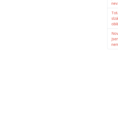
nev
Tot
slz
obl
Nov
Jse
ne