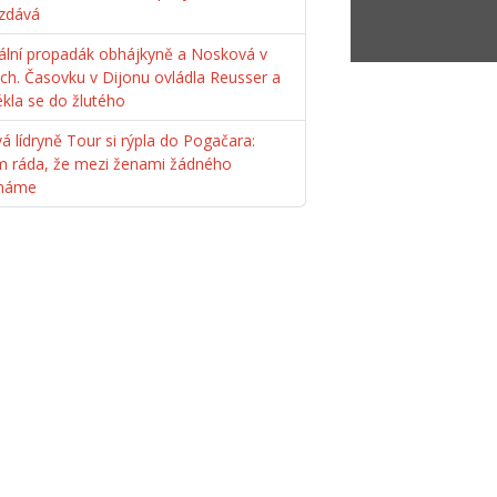
zdává
ální propadák obhájkyně a Nosková v
ách. Časovku v Dijonu ovládla Reusser a
ékla se do žlutého
á lídryně Tour si rýpla do Pogačara:
m ráda, že mezi ženami žádného
máme