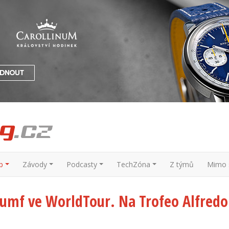
p
Závody
Podcasty
TechZóna
Z týmů
Mimo s
riumf ve WorldTour. Na Trofeo Alfredo 