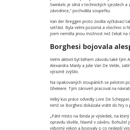
Swinkels je silná v technických sjezdech a 
závodnice,“ pochválila soupeřku.
Van der Breggen proto zvolila vyčkávací tak
setřást. Byla velmi pozorná a všechno si 
jsem neměla jinou možnost než čekat na s
Borghesi bojovala ales
Velmi aktivní byl během závodu také tým 
Alexandra Manly a Julie Van De Velde, zat
výrazně zvýšilo.
Na opakovaných stoupáních se peloton postu
Ghekiere. Tým zároveň pracoval na návratu 
Velký kus práce odvedly Lore De Schepper
nimž se Borghesi dokázala vrátit do hry o 
„Páté místo na Binda je výsledek, na kter
opravdu skvěle, hlavně v závěru. Bohužel j
výborný výkon a bojovaly o co nejlepší vý