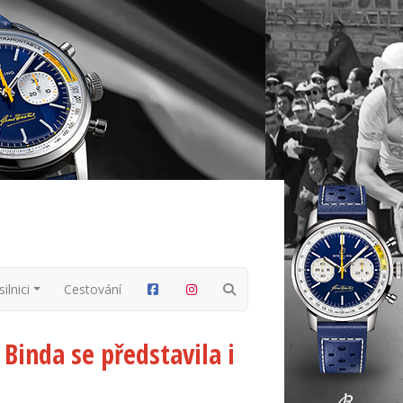
ilnici
Cestování
Binda se představila i