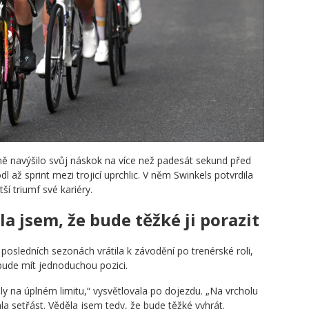
ně navýšilo svůj náskok na více než padesát sekund před
dl až sprint mezi trojicí uprchlic. V něm Swinkels potvrdila
tší triumf své kariéry.
a jsem, že bude těžké ji porazit
osledních sezonách vrátila k závodění po trenérské roli,
ebude mít jednoduchou pozici.
ely na úplném limitu,“ vysvětlovala po dojezdu. „Na vrcholu
a setřást. Věděla jsem tedy, že bude těžké vyhrát.