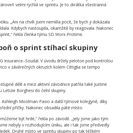
zároveň velmi rychlá ve sprintu. Je to zkrátka všestranná
tiku. „Ani na chvíli jsem neměla pocit, že bych ji dokázala
hlídala. Kdybych nastoupila, okamžitě by reagovala. Nakonec
print,“ řekla členka týmu SD Worx-Protime.
poň o sprint stíhací skupiny
AG Insurance–Soudal. V úvodu držely peloton pod kontrolou
ímco v závěrečných okruzích kolem Cittiglia se tempo
pně dělil a mezi aktivní závodnice patřila také Justine
Letizie Borghesi do čelní skupiny.
, Ashleigh Moolman-Pasio a další týmové kolegyně, díky
přední příčky. Nakonec obsadila páté místo.
ý můžeme být hrdé,“ řekla po závodě. „Jely jsme jako tým
sme nebyly v rozhodujícím úniku, ale i tak jsme předvedly
sledek. Druhé místo ve sprintu skupiny po tak těžkém