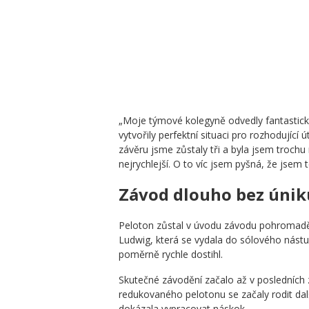
„Moje týmové kolegyně odvedly fantastickou
vytvořily perfektní situaci pro rozhodující 
závěru jsme zůstaly tři a byla jsem trochu
nejrychlejší. O to víc jsem pyšná, že jsem 
Závod dlouho bez únik
Peloton zůstal v úvodu závodu pohromadě
Ludwig, která se vydala do sólového nástup
poměrně rychle dostihl.
Skutečné závodění začalo až v posledních 
redukovaného pelotonu se začaly rodit dalš
dokázala vypracovat náskok.