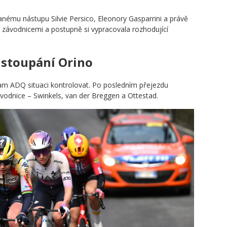
nému nástupu Silvie Persico, Eleonory Gasparrini a právě
ími závodnicemi a postupně si vypracovala rozhodující
 stoupání Orino
am ADQ situaci kontrolovat. Po posledním přejezdu
závodnice – Swinkels, van der Breggen a Ottestad.