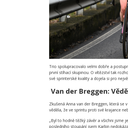
Trio spolupracovalo velmi dobře a postup
první stíhací skupinou. O vítězství tak rozho
své sprinterské kvality a dojela si pro nejvě
Van der Breggen: Věděl
Zkušená Anna van der Breggen, která se v p
věděla, že ve sprintu proti své krajance n
„Byl to hodně těžký závěr a všichni jsme j
posledního stoupání jsem Karlijn nedokázal