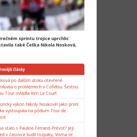
ěrečném sprintu trojice uprchlic
stavila také Češka Nikola Nosková,
tenější články
ková po dalším útoku otevřeně
mluvila o problémech v Cofidisu. Šestou
pu Tour ovládla Kim Le Court
torický výkon Nikoly Noskové! Jako první
ka vystoupala na pódium Tour de
nce
e stalo s Pauline Ferrand-Prévot? Její
ed v časovce budil rozpaky, Visma se