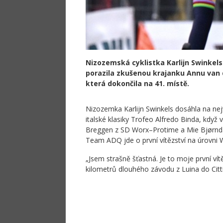
Nizozemská cyklistka Karlijn Swinkels 
porazila zkušenou krajanku Annu van 
která dokončila na 41. místě.
Nizozemka Karlijn Swinkels dosáhla na nejvě
italské klasiky Trofeo Alfredo Binda, když
Breggen z SD Worx–Protime a Mie Bjørndal
Team ADQ jde o první vítězství na úrovni 
„Jsem strašně šťastná. Je to moje první ví
kilometrů dlouhého závodu z Luina do Citti