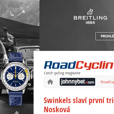
Czech cycling magazine
RoadCu
Swinkels slaví první t
Nosková