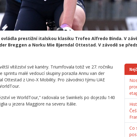
ovládla prestižní italskou klasiku Trofeo Alfredo Binda. V záv
der Breggen a Norku Mie Bjørndal Ottestad. V závodě se před
tší vítězství své kariéry. Triumfovala totiž ve 27. ročníku
Nejč
 ve sprintu malé vedoucí skupiny porazila Annu van der
 Ottestad z Uno-X Mobility. Pro závodnici týmu UAE
Nos
WorldTour.
pro
eta
tězství ve WorldTour,“ radovala se Swinkels po dojezdu 140
glia u jezera Maggiore na severu Itálie.
His
Češ
Fra
Co s
pos