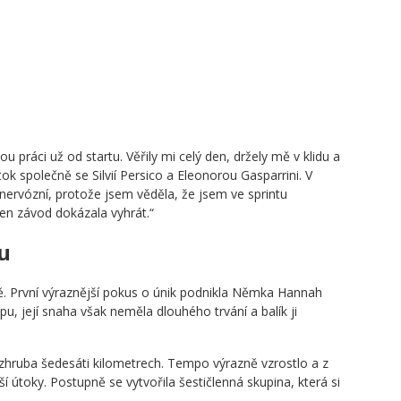
 práci už od startu. Věřily mi celý den, držely mě v klidu a
útok společně se Silvií Persico a Eleonorou Gasparrini. V
 nervózní, protože jsem věděla, že jsem ve sprintu
ten závod dokázala vyhrát.“
u
. První výraznější pokus o únik podnikla Němka Hannah
u, její snaha však neměla dlouhého trvání a balík ji
zhruba šedesáti kilometrech. Tempo výrazně vzrostlo a z
í útoky. Postupně se vytvořila šestičlenná skupina, která si