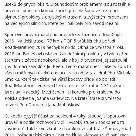
úseků do jiných lokalit. Dlouhodobým problémem jsou rozsáhlé
pozemní práce na komunikacích po celé Šumavě a z toho
plynoucí problémy s objízdnými trasami a zvýšeným provozem
na vedlejších silnicích, které by jinak byly pro závod ideální.
Sportovní úrovni maratónu prospělo zařazení do RoadCupu
2019. Na delší trase 177 km z TOP 5 průběžného pořadí
RoadMarathon 2019 nechyběl nikdo. Obhájce vítězství z roku
2018 Jan Beneš byl oslaben žaludečními problémy v týdnu před
startem a závod nedokončil, ale v boji o prvenství jej zastoupil
jiný domácí závodník Jiří Reeh. Tento maratonec - biker v součtu
všech měřených úseků o dvacet sekund porazil druhého Michala
Smolku, který tak získal největší bodový příděl do pořadí
RoadMarathon série. Na třetím místě se ztrátou 1:31 dokončil
Jaroslav Hradecký. Mezi ženami si korunku pro královnu do
Polska odvezla Joanna Garlewicz. Na kratší trase si vítězství
odvezli Petr Toman a Jana Matlášková.
Celkově nejvyšší účast za poslední 4 roky, stoupající sportovní
úroveň a podle rozhovorů v cíli i vysoký stupeň spokojenosti
závodníků, tak lze ve zkratce charakterizovat Krále Šumavy road
2019. Pořadatelský tým z Triatlon klubu Klatovy se již nyní začal