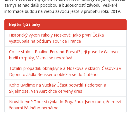
zamýšlet nad další podobou a budoucností závodu. Veškeré
informace budou na webu závodu ještě v průběhu roku 2019.
Nejčtenější články
Historický výkon Nikoly Noskové! Jako první Češka
vystoupala na pódium Tour de France
Co se stalo s Pauline Ferrand-Prévot? Její posed v časovce
budil rozpaky, Visma se nevzdává
Totální propadák obhájkyně a Nosková v slzách. Časovku v
Dijonu ovládla Reusser a oblékla se do žlutého
Koho uvidíme na Vueltě? Účast potvrdili Pedersen a
Skjelmose, Van Aert chce červený dres
Nová lídryně Tour si rýpla do Pogačara: Jsem ráda, že mezi
ženami žádného nemáme