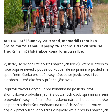
AUTHOR Král Šumavy 2019 road, memoriál Františka
Šraita má za sebou úspěšný 26. ročník. Od roku 2016 se
tradiční silničářská akce koná formou rallye.
Výsledky se skládají ze součtu měřených úseků, které v letošním
roce poprvé nevedly pouze do kopce, ale na prvním a posledním
společném úseku pro obě trasy závodu se jezdci svezli i ve
sjezdech, které okořenily průběh „časovek“.
Přípravu závodu v týdnu před konáním na poslední chvíli
zkomplikovalo odvolání jedné z dotčených osob správního řízení
o povolení trasy na území Šumavského národního parku, ale vše
se podařilo drobnými změnami na trasách zvládnout. Pouze
došlo k prodloužení obou tras o několik km a přesunu měřených