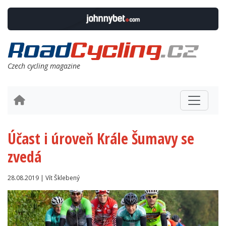
Czech cycling magazine
Účast i úroveň Krále Šumavy se
zvedá
28.08.2019 | Vít Šklebený