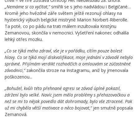
chvíli – ve hře zůstává Omloop Het Nieuwsblad 28. února.
„Nemáme si co vyčítat,“
smířili se s jeho nadvládou i Belgičané…
Kromě jeho hvězdné záře světem ještě rezonují ohlasy na
hysterický výbuch belgické mistryně Marion Norbert-Riberolle.
Ta poté, co po pádu na trati málem inzultovala Kristýnu
Zemanovou, skončila v nemocnici. Vyšetření nakonec odhalila
lehký otřes mozku.
„Co se týká mého zdraví, vše je v pořádku, cítím pouze bolest
hlavy. Co se týká mojí diskvalifikace, moje jednání v závodě nebylo
správné. Přijímám verdikt rozhodčích a omlouvám se zúčastněné
závodnici,“
zakončila stroze na Instagramu, aniž by jmenovala
poškozenou...
„Bohužel, kvůli této přehnané agresi se závod úplně pokazil,
zdržení bylo velké. Navíc jsem měla problémy s přehazovačkou a
než se mi to nějak povedlo dát dohromady, bylo vše ztracené. Pak
už mi chyběla větší motivace o něco bojovat,“
jen smutně popsala
Zemanová.