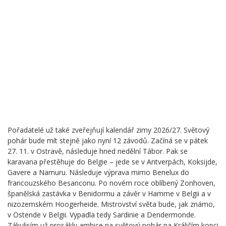
Pořadatelé už také zveřejňují kalendář zimy 2026/27. Světový
pohár bude mít stejně jako nyní 12 závodů. Začíná se v pátek
27. 11. v Ostravě, následuje hned nedělní Tábor. Pak se
karavana přestěhuje do Belgie – jede se v Antverpách, Koksijde,
Gavere a Namuru. Následuje výprava mimo Benelux do
francouzského Besanconu. Po novém roce oblíbený Zonhoven,
španělská zastávka v Benidormu a závěr v Hamme v Belgii a v
nizozemském Hoogerheide. Mistrovství světa bude, jak známo,
v Ostende v Belgii. Vypadla tedy Sardinie a Dendermonde.
Zákulisím už prosákly ambice na světový pohár na Králičím kopci