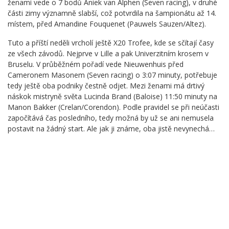
ženami vede o 7 bodů Aniek van Alphen (Seven racing), v druhé
části zimy významně slabší, což potvrdila na šampionátu až 14.
místem, před Amandine Fouquenet (Pauwels Sauzen/Altez).
Tuto a příští neděli vrcholí ještě X20 Trofee, kde se sčítají časy
ze všech závodů. Nejprve v Lille a pak Univerzitním krosem v
Bruselu. V průběžném pořadí vede Nieuwenhuis před
Cameronem Masonem (Seven racing) o 3:07 minuty, potřebuje
tedy ještě oba podniky čestně odjet. Mezi ženami má drtivý
náskok mistryně světa Lucinda Brand (Baloise) 11:50 minuty na
Manon Bakker (Crelan/Corendon). Podle pravidel se při neúčasti
započítává čas posledního, tedy možná by už se ani nemusela
postavit na žádný start. Ale jak ji známe, oba jistě nevynechá…