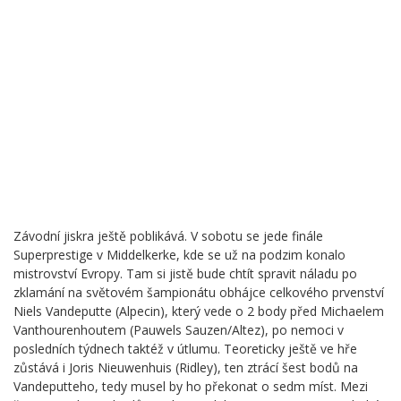
Závodní jiskra ještě poblikává. V sobotu se jede finále
Superprestige v Middelkerke, kde se už na podzim konalo
mistrovství Evropy. Tam si jistě bude chtít spravit náladu po
zklamání na světovém šampionátu obhájce celkového prvenství
Niels Vandeputte (Alpecin), který vede o 2 body před Michaelem
Vanthourenhoutem (Pauwels Sauzen/Altez), po nemoci v
posledních týdnech taktéž v útlumu. Teoreticky ještě ve hře
zůstává i Joris Nieuwenhuis (Ridley), ten ztrácí šest bodů na
Vandeputteho, tedy musel by ho překonat o sedm míst. Mezi