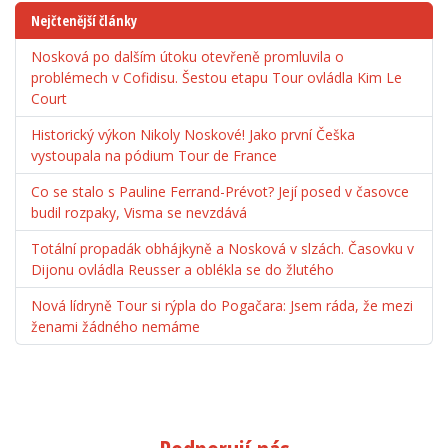
Nejčtenější články
Nosková po dalším útoku otevřeně promluvila o
problémech v Cofidisu. Šestou etapu Tour ovládla Kim Le
Court
Historický výkon Nikoly Noskové! Jako první Češka
vystoupala na pódium Tour de France
Co se stalo s Pauline Ferrand-Prévot? Její posed v časovce
budil rozpaky, Visma se nevzdává
Totální propadák obhájkyně a Nosková v slzách. Časovku v
Dijonu ovládla Reusser a oblékla se do žlutého
Nová lídryně Tour si rýpla do Pogačara: Jsem ráda, že mezi
ženami žádného nemáme