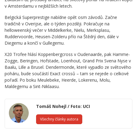
v Amsterdamu v nejbližších letech.
Belgická Superprestige nabídne opět osm závodů. Začne
tradičně v Overijse, ale o týden později. Pokračuje na
helloweenský večer v Middelkerke, Nielu, Merksplasu,
Ruddervoorde, Heusen-Zolderu přío na Štědrý den, dále v
Diegemu a končí v Gullegemu.
X20 Trofee hlásí Koppenbergcross v Oudenaarde, pak Hamme-
Zogge, Beringen, Hofstade, Loenhout, Grand Prix Svena Nyse v
Baalu, Lille a Brusel. Dendermonde, které vypadlo ze světového
poháru, bude součástí Exact crossů – tam se nejede o celkové
pořadí. Po boku Meulebeke, Heerde, Lokerenu, Molu,
Maldegemu a Sint-Niklaasu.
Tomáš Nohejl / Foto: UCI
Všechny články autora