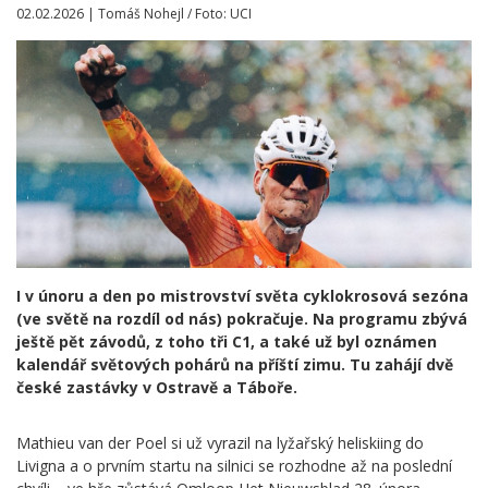
02.02.2026 | Tomáš Nohejl / Foto: UCI
I v únoru a den po mistrovství světa cyklokrosová sezóna
(ve světě na rozdíl od nás) pokračuje. Na programu zbývá
ještě pět závodů, z toho tři C1, a také už byl oznámen
kalendář světových pohárů na příští zimu. Tu zahájí dvě
české zastávky v Ostravě a Táboře.
Mathieu van der Poel si už vyrazil na lyžařský heliskiing do
Livigna a o prvním startu na silnici se rozhodne až na poslední