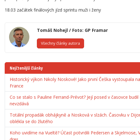
18.03 začátek finálových jízd sprintu muži i ženy
Tomáš Nohejl / Foto: GP Framar
Všechny články autora
Nejčtenější články
Historický výkon Nikoly Noskové! Jako první Češka vystoupala 
France
Co se stalo s Pauline Ferrand-Prévot? Její posed v časovce budil
nevzdává
Totální propadák obhájkyně a Nosková v slzách. Časovku v Dijo
oblékla se do žlutého
Koho uvidíme na Vueltě? Účast potvrdili Pedersen a Skjelmose, 
dres