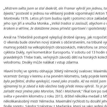
„Mistrem světa jsem se stal dvakrát, ale Framar vyhrál jen jednou, t
bývala,“
posteskl si jednou na věhlasný podnik vzpomínající Anton T
Montrealu 1976. Letos při tom budou opět i potomci otce zakladat
jeho syn Jiří a vnučka Monika.
„Velká tradice si zaslouží, abychom o 
krokem a věříme, že dokážeme znovu přinést sportovní i společenský z
Areál na Třebešíně postupně vylepšují drobné úpravy, jak rozpočet
O víkendu bude otevřen nový stánek s občerstvením, na tribuně vyr
mumraj poběží na velkoplošných obrazovkách, mikrofonu se zmocn
cyklista Dukly, nyní komentátor Eurosportu. V sobotu od 13 hodin se
pravidelných Třebe trails, veřejných závodů dětí na horských kolec
velodromu. Diváky může nalákat i vstup zdarma.
Hlavní trofej ve sprintu obhajuje 30letý německý svalovec Maximil
vicemistr Evropy v keirinu a na pevném kilometru, tady pojede keiri
byla perfektní, dráha vynikající, rovná jako zrcadlo. Až na místě jsem
významný to je závod a kdo všechno tady přede mnou vyhrál. To je p
zařadit mezi jména jako Morelon, Tkáč i Malcharek,“
říkal loni po sv
světa v pevném kilometru z roku 2013, držitel několika medailí z M
několikanásobný mistr Německa. Maximální rychlosti tu dosáhl jeh
finále sprintu, Sándor Szalontay z Maďarska, který se jako jediný