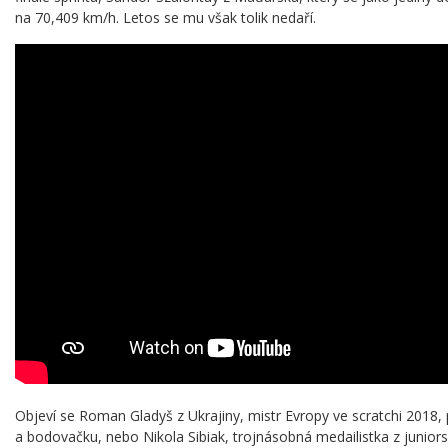
na 70,409 km/h. Letos se mu však tolik nedaří.
Objeví se Roman Gladyš z Ukrajiny, mistr Evropy ve scratchi 2018
a bodovačku, nebo Nikola Sibiak, trojnásobná medailistka z juniors