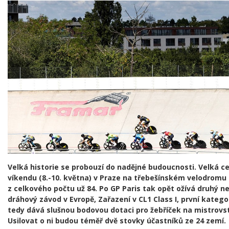
Velká historie se probouzí do nadějné budoucnosti. Velká c
víkendu (8.-10. května) v Praze na třebešínském velodromu
z celkového počtu už 84. Po GP Paris tak opět ožívá druhý nej
dráhový závod v Evropě, Zařazení v CL1 Class I, první katego
tedy dává slušnou bodovou dotaci pro žebříček na mistrovst
Usilovat o ni budou téměř dvě stovky účastníků ze 24 zemí.