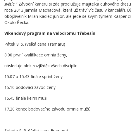
světle.“
Závodní kariéru si zde prodlužuje majitelka duhového dres
roce 2013 Jarmila Machačová, která už tráví víc času v kanceláři. Ú
obojživelník Milan Kadlec junior, ale jede se svým týmem Kasper
Okolo Řecka.
Víkendový program na velodromu Třebešín
Pátek 8. 5. (Velká cena Framaru)
8.00 první kvalifikace omnia ženy,
následuje blok rozjížděk všech disciplín
15.07 a 15.43 finále sprint ženy
15.10 bodovací závod ženy
15.45 finále keirin muži
17.20 konec bodovacího závodu omnia mužů
Sobota 9. 5. (Velká cena Framaru)