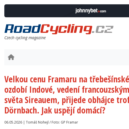
Czech cycling magazine
Velkou cenu Framaru na třebešíns
ozdobí Indové, vedení francouzský
světa Sireauem, přijede obhájce tr
Dörnbach. Jak uspějí domácí?
06.05.2026 | Tomáš Nohejl / Foto: GP Framar