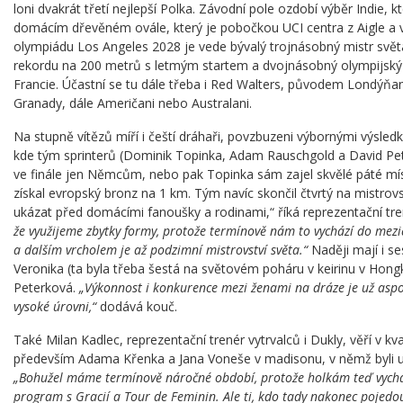
loni dvakrát třetí nejlepší Polka. Závodní pole ozdobí výběr Indie, k
domácím dřevěném ovále, který je pobočkou UCI centra z Aigle a
olympiádu Los Angeles 2028 je vede bývalý trojnásobný mistr světa
rekordu na 200 metrů s letmým startem a dvojnásobný olympijský 
Francie. Účastní se tu dále třeba i Red Walters, původem Londýňan,
Granady, dále Američani nebo Australani.
Na stupně vítězů míří i čeští dráhaři, povzbuzeni výbornými výsled
kde tým sprinterů (Dominik Topinka, Adam Rauschgold a David Pet
ve finále jen Němcům, nebo pak Topinka sám zajel skvělé páté mís
získal evropský bronz na 1 km. Tým navíc skončil čtvrtý na mistrov
ukázat před domácími fanoušky a rodinami,“ říká reprezentační tre
že využijeme zbytky formy, protože termínově nám to vychází do mezi
a dalším vrcholem je až podzimní mistrovství světa.“
Naději mají i se
Veronika (ta byla třeba šestá na světovém poháru v keirinu v Hon
Peterková.
„Výkonnost i konkurence mezi ženami na dráze je už aspo
vysoké úrovni,“
dodává kouč.
Také Milan Kadlec, reprezentační trenér vytrvalců i Dukly, věří v kva
především Adama Křenka a Jana Voneše v madisonu, v němž byli už
„Bohužel máme termínově náročné období, protože holkám teď vychází
program s Gracií a Tour de Feminin. Ale ti, kdo tady nakonec pojedou