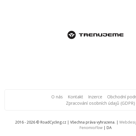
O nás
Kontakt
Inzerce
Obchodní pod
Zpracování osobních údajů (GDPR)
2016 - 2026 © RoadCycling.cz | Všechna práva vyhrazena. |
Webdesi
Fenomio
Flow
|
DA