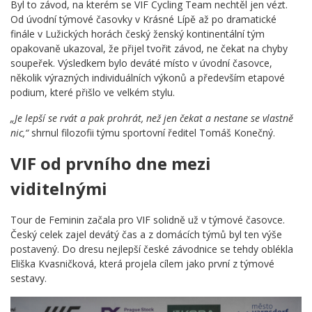
Byl to závod, na kterém se VIF Cycling Team nechtěl jen vézt.
Od úvodní týmové časovky v Krásné Lípě až po dramatické
finále v Lužických horách český ženský kontinentální tým
opakovaně ukazoval, že přijel tvořit závod, ne čekat na chyby
soupeřek. Výsledkem bylo deváté místo v úvodní časovce,
několik výrazných individuálních výkonů a především etapové
podium, které přišlo ve velkém stylu.
„Je lepší se rvát a pak prohrát, než jen čekat a nestane se vlastně
nic,“
shrnul filozofii týmu sportovní ředitel Tomáš Konečný.
VIF od prvního dne mezi
viditelnými
Tour de Feminin začala pro VIF solidně už v týmové časovce.
Český celek zajel devátý čas a z domácích týmů byl ten výše
postavený. Do dresu nejlepší české závodnice se tehdy oblékla
Eliška Kvasničková, která projela cílem jako první z týmové
sestavy.