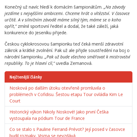
Konečný už navíc hledí k domácím šampionátům.
„Na závody
jezdíme s nejvyššími ambicemi. Chceme hrát o vítězství. V časovce
určitě. A v silničním závodě máme silný tým, máme se o koho
opřít,“
zmínil sportovní ředitel a dodal, že také záleží, jaká
konkurence do Jeseníku přijede.
Českou cyklokrosovou šampionku teď čeká menší zdravotní
zákrok a krátké zvolnění. Pak už ale přijde soustředění na boj o
národní šampionku.
„Pak už bude všechno směřovat k mistrovství
republiky. To je hlavní cíl,“
uvedla Zemanová.
Nejčtenější články
Nosková po dalším útoku otevřeně promluvila o
problémech v Cofidisu. Šestou etapu Tour ovládla Kim Le
Court
Historický výkon Nikoly Noskové! Jako první Češka
vystoupala na pódium Tour de France
Co se stalo s Pauline Ferrand-Prévot? Její posed v časovce
budil rozpaky, Visma se nevzdává