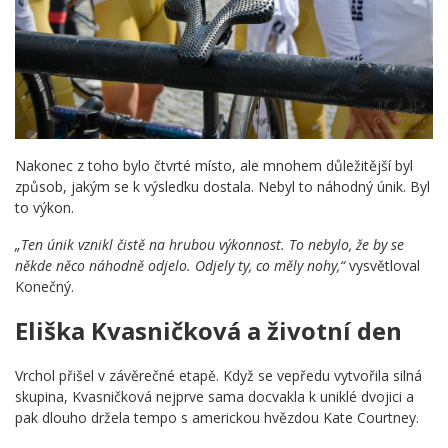
Nakonec z toho bylo čtvrté místo, ale mnohem důležitější byl
způsob, jakým se k výsledku dostala. Nebyl to náhodný únik. Byl
to výkon.
„Ten únik vznikl čistě na hrubou výkonnost. To nebylo, že by se
někde něco náhodně odjelo. Odjely ty, co měly nohy,“
vysvětloval
Konečný.
Eliška Kvasničková a životní den
Vrchol přišel v závěrečné etapě. Když se vepředu vytvořila silná
skupina, Kvasničková nejprve sama docvakla k uniklé dvojici a
pak dlouho držela tempo s americkou hvězdou Kate Courtney.