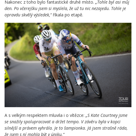
Nakonec z toho bylo fantastické druhé místo.
„Tohle byl asi můj
den. Po včerejšku jsem si myslela, že už tu nic nezajedu. Tohle je
opravdu skvělý výsledek,“
říkala po etapě.
A s velkým respektem mluvila i o vítězce:
„S Kate Courtney jsme
se snažily spolupracovat a držet tempo. V závěru byla v kopci
silnější a právem vyhrála. Je to šampionka. Já jsem strašně ráda,
že jsem s ní mohla být v úniku.“