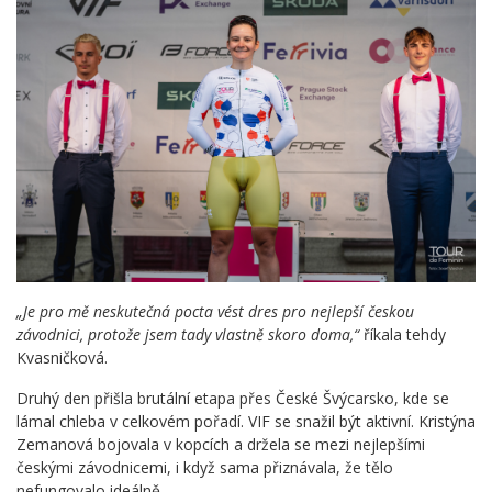
„Je pro mě neskutečná pocta vést dres pro nejlepší českou
závodnici, protože jsem tady vlastně skoro doma,“
říkala tehdy
Kvasničková.
Druhý den přišla brutální etapa přes České Švýcarsko, kde se
lámal chleba v celkovém pořadí. VIF se snažil být aktivní. Kristýna
Zemanová bojovala v kopcích a držela se mezi nejlepšími
českými závodnicemi, i když sama přiznávala, že tělo
nefungovalo ideálně.