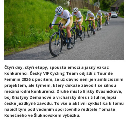
Čtyři dny, čtyři etapy, spousta emocí a jasný vzkaz
konkurenci. Český VIF Cycling Team odjíždí z Tour de
Feminin 2026 s pocitem, že už dávno není jen ambiciózním
projektem, ale týmem, který dokáže závodit se silnou
mezinárodní konkurencí. Druhé místo Elišky Kvasničkové,
boj Kristýny Zemanové o vrchařský dres i titul nejlepší
české jezdkyně závodu. To vše a aktivní cyklistika k tomu
nabídl tým pod vedením sportovního ředitele Tomáše
Konečného ve Šluknovském výběžku.