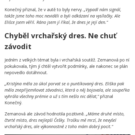
Konečný přiznal, že v autě to byly nervy.
„Vypadl nám signál,
takže jsme toho moc neviděli a byli odkázaní na vysílačky. Ale
Elišce jsem věřil. Ráno jsem jí říkal, že dnes je její den.“
Chyběl vrchařský dres. Ne chuť
závodit
Jedním z velkých témat byla i vrchařská soutěž. Zemanová po ní
pokukovala, tým jí chtěl vytvořit podmínky, ale nakonec se plán
nepovedlo dotáhnout.
„Kristýna měla za úkol porvat se o puntíkovaný dres. Eliška pak
měla znepříjemňovat závodnici, která o něj bojovala, ale soupeřka
vyhrála všechny prémie a už s tím nešlo nic dělat,“
přiznal
Konečný.
Zemanová ale závod hodnotila pozitivně.
„Máme druhé místo,
čtvrté místo, dres nejlepší Češky. Trošku mě mrzí, že nevyšel
vrchařský dres, ale výkonnostně z toho mám dobrý pocit.“