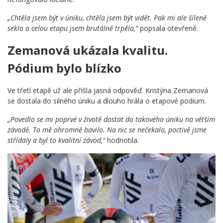
„Chtěla jsem být v úniku, chtěla jsem být vidět. Pak mi ale šíleně
seklo a celou etapu jsem brutálně trpěla,“
popsala otevřeně.
Zemanová ukázala kvalitu.
Pódium bylo blízko
Ve třetí etapě už ale přišla jasná odpověď. Kristýna Zemanová
se dostala do silného úniku a dlouho hrála o etapové podium.
„Povedlo se mi poprvé v životě dostat do takového úniku na větším
závodě. To mě ohromně bavilo. Na nic se nečekalo, poctivě jsme
střídaly a byl to kvalitní závod,“
hodnotila.