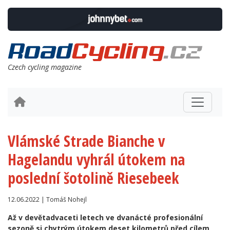
Czech cycling magazine
Vlámské Strade Bianche v
Hagelandu vyhrál útokem na
poslední šotolině Riesebeek
12.06.2022 | Tomáš Nohejl
Až v devětadvaceti letech ve dvanácté profesionální
sezoně si chytrým útokem deset kilometrů před cílem