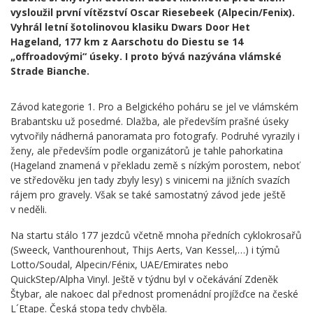
vysloužil první vítězství Oscar Riesebeek (Alpecin/Fenix).
Vyhrál letní šotolinovou klasiku Dwars Door Het
Hageland, 177 km z Aarschotu do Diestu se 14
„offroadovými“ úseky. I proto bývá nazývána vlámské
Strade Bianche.
Závod kategorie 1. Pro
a Belgického poháru
se jel ve vlámském
Brabantsku
už posedmé. Dlažba, ale především prašné úseky
vytvořily nádherná panoramata pro fotografy. Podruhé
vyrazily
i
ženy, ale pře
devším podle organizátorů je ta
hle pahorkatina
(
Hageland
znamená v překladu země s nízkým porostem, neboť
ve středověku jen tady zbyly lesy)
s vinicemi na jižních svazích
rájem pro gravely. Však se také samostatný závod jede ještě
v neděli.
Na startu stálo 177 jezdců včetně
mnoha
předních
cyklokrosařů
(Sweeck, Vanthourenhout, Thijs Aerts, Van Kessel,…) i
týmů
Lotto/Soudal, Alpecin/Fénix, UAE/Emirates nebo
QuickStep/
A
lpha Vinyl
. Ještě v týdnu byl v očekávání Zdeněk
Štybar, ale nakoec dal přednost promenádní projížďce na české
L´Etape. Česká stopa tedy chyběla.