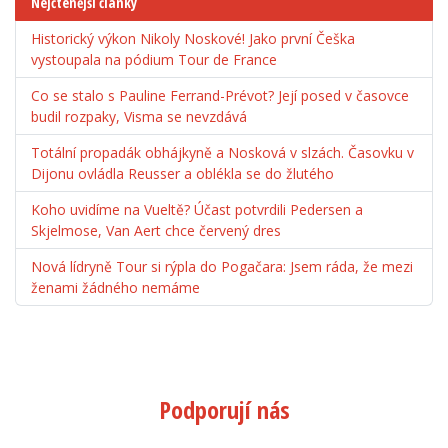
Nejčtenější články
Historický výkon Nikoly Noskové! Jako první Češka
vystoupala na pódium Tour de France
Co se stalo s Pauline Ferrand-Prévot? Její posed v časovce
budil rozpaky, Visma se nevzdává
Totální propadák obhájkyně a Nosková v slzách. Časovku v
Dijonu ovládla Reusser a oblékla se do žlutého
Koho uvidíme na Vueltě? Účast potvrdili Pedersen a
Skjelmose, Van Aert chce červený dres
Nová lídryně Tour si rýpla do Pogačara: Jsem ráda, že mezi
ženami žádného nemáme
Podporují nás