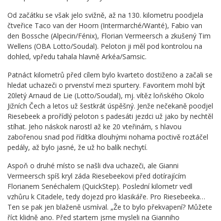
Od začátku se však jelo svižně,
až
na
130
. kilometru poodjela
čtveřice
Taco van der Hoorn (Intermarché/Wanté),
Fabio van
den Bossche (Alpecin/Fénix),
Florian Vermeersch
a zkušený Tim
Wellens (OBA Lotto/Soudal).
Peloton ji měl pod kontrolou na
dohled, vpředu tahala hlavně Arkéa/Samsic.
Patnáct kilometrů před cílem bylo kvarteto dostiženo a začali se
hledat uchazeči o prvenství mezi spurtery. Favoritem mohl být
20letý Arnaud de Lie (Lotto/Soudal), mj. vítěz loňského Okolo
Jižních Čech a letos už šestkrát úspěšný. Jenže nečekaně poodjel
Riesebeek a prořídlý peloto
n s padesáti jezdci už jako by nechtěl
stíhat. Jeho náskok narostl až ke 20 vteřinám, s hlavou
zabořenou snad pod řídítka dlouhými nohama poctivě roztáčel
pedály, až bylo jasné, že už ho balík nechytí.
Aspoň o druhé místo se našli dva uchazeči, ale Gianni
Vermeersch spíš kryl záda Riesebeekovi před dotírajícím
Florianem Senéchalem (QuickStep). Poslední kilometr vedl
vzhůru
k Citadele
, tedy dojezd pro klasikáře. Pro Riesebeeka…
Ten se pak jen blaženě usmíval.
„Že to bylo překvapení? Můžete
říct klidně ano
. Před startem jsme mysleli na Gianniho