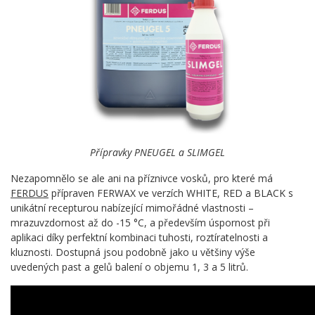
Přípravky PNEUGEL a SLIMGEL
Nezapomnělo se ale ani na příznivce vosků, pro které má
FERDUS
přípraven FERWAX ve verzích WHITE, RED a BLACK s
unikátní recepturou nabízející mimořádné vlastnosti –
mrazuvzdornost až do -15 °C, a především úspornost při
aplikaci díky perfektní kombinaci tuhosti, roztíratelnosti a
kluznosti. Dostupná jsou podobně jako u většiny výše
uvedených past a gelů balení o objemu 1, 3 a 5 litrů.