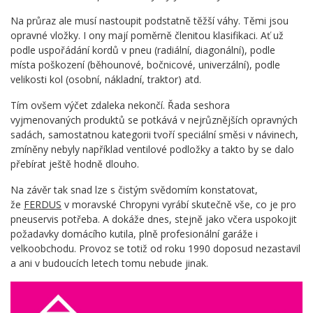
Na průraz ale musí nastoupit podstatně těžší váhy. Těmi jsou
opravné vložky. I ony mají poměrně členitou klasifikaci. Ať už
podle uspořádání kordů v pneu (radiální, diagonální), podle
místa poškození (běhounové, bočnicové, univerzální), podle
velikosti kol (osobní, nákladní, traktor) atd.
Tím ovšem výčet zdaleka nekončí. Řada seshora
vyjmenovaných produktů se potkává v nejrůznějších opravných
sadách, samostatnou kategorii tvoří speciální směsi v návinech,
zmíněny nebyly například ventilové podložky a takto by se dalo
přebírat ještě hodně dlouho.
Na závěr tak snad lze s čistým svědomím konstatovat,
že
FERDUS
v moravské Chropyni vyrábí skutečně vše, co je pro
pneuservis potřeba. A dokáže dnes, stejně jako včera uspokojit
požadavky domácího kutila, plně profesionální garáže i
velkoobchodu. Provoz se totiž od roku 1990 doposud nezastavil
a ani v budoucích letech tomu nebude jinak.