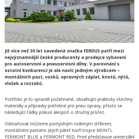
Již více než 30 let zavedená značka FERDUS patří mezi
nejvýznamnější české producenty a prodejce vybavení
pro autoservisní a pneuservisní dílny. V porovnání s
ostatní konkurencí je ale navíc jediným výrobcem –
montážních past, vosků, opravných záplat, knotů, nýtů,
vložek a roztoků.
Portfolio je to vpravdě požehnané, obsahující prakticky všechny
materiály a přípravky potřebné pro pneu opravy, přesto se
následující řádky pokusí alespoň o stručný průřez.
Odstartovat můžeme pomyslným rodinným stříbrem,
montážními pastami. Jejich páteř tvoří trojice MONTI,
FERMONT BLUE a FERMONT RED. První představuje univerzální