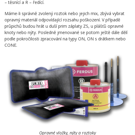
– těsnící a R – ředící.
Máme-li správně zvolený roztok nebo jejich mix, zbývá vybrat
opravný materiál odpovídající rozsahu poškození. V případě
průpichů budou hrát u duší prim záplaty ZS, u plášťů opravné
knoty nebo nýty. Posledně jmenované se potom ještě dále dělí
podle pokročilosti zpracování na typy ON, ON s drátkem nebo
CONE.
Opravné vložky, nýty a roztoky