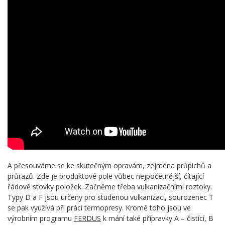
A přesouváme se ke skutečným opravám, zejména průpichů a
průrazů. Zde je produktové pole vůbec nejpočetnější, čítající
řádově stovky položek. Začněme třeba vulkanizačními roztoky.
Typy D a F jsou určeny pro studenou vulkanizaci, sourozenec T
se pak využívá při práci termopresy. Kromě toho jsou ve
výrobním programu
FERDUS
k mání také přípravky A – čistící, B