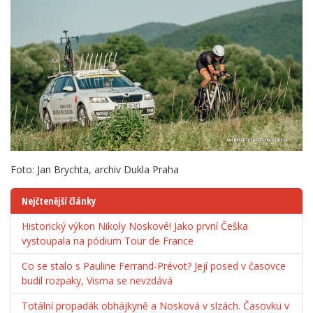
Foto: Jan Brychta, archiv Dukla Praha
Nejčtenější články
Historický výkon Nikoly Noskové! Jako první Češka
vystoupala na pódium Tour de France
Co se stalo s Pauline Ferrand-Prévot? Její posed v časovce
budil rozpaky, Visma se nevzdává
Totální propadák obhájkyně a Nosková v slzách. Časovku v