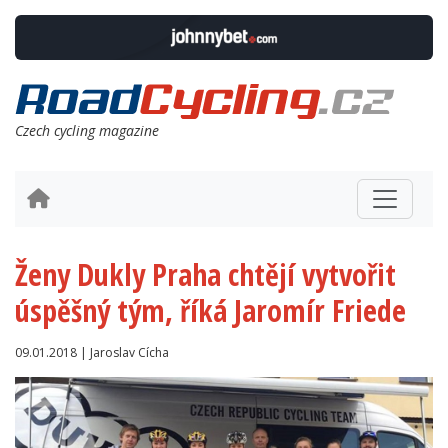
Czech cycling magazine
Ženy Dukly Praha chtějí vytvořit
úspěšný tým, říká Jaromír Friede
09.01.2018 | Jaroslav Cícha