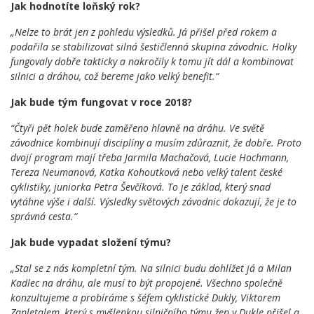
Jak hodnotíte loňský rok?
„Nelze to brát jen z pohledu výsledků. Já přišel před rokem a
podařila se stabilizovat silná šestičlenná skupina závodnic. Holky
fungovaly dobře takticky a nakročily k tomu jít dál a kombinovat
silnici a dráhou, což bereme jako velký benefit.“
Jak bude tým fungovat v roce 2018?
“Čtyři pět holek bude zaměřeno hlavně na dráhu. Ve světě
závodnice kombinují disciplíny a musím zdůraznit, že dobře. Proto
dvojí program mají třeba Jarmila Machačová, Lucie Hochmann,
Tereza Neumanová, Katka Kohoutková nebo velký talent české
cyklistiky, juniorka Petra Ševčíková. To je základ, který snad
vytáhne výše i další. Výsledky světových závodnic dokazují, že je to
správná cesta.“
Jak bude vypadat složení týmu?
„Stal se z nás kompletní tým. Na silnici budu dohlížet já a Milan
Kadlec na dráhu, ale musí to být propojené. Všechno společně
konzultujeme a probíráme s šéfem cyklistické Dukly, Viktorem
Zapletalem, který s myšlenkou silničního týmu žen v Dukle přišel a