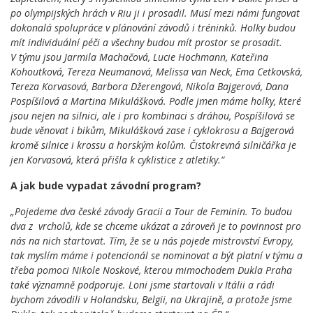
po olympijských hrách v Riu ji i prosadil. Musí mezi námi fungovat
dokonalá spolupráce v plánování závodů i tréninků. Holky budou
mít individuální péči a všechny budou mít prostor se prosadit.
V týmu jsou Jarmila Machačová, Lucie Hochmann, Kateřina
Kohoutková, Tereza Neumanová, Melissa van Neck, Ema Cetkovská,
Tereza Korvasová, Barbora Džerengová, Nikola Bajgerová, Dana
Pospíšilová a Martina Mikulášková. Podle jmen máme holky, které
jsou nejen na silnici, ale i pro kombinaci s dráhou, Pospíšilová se
bude věnovat i bikům, Mikulášková zase i cyklokrosu a Bajgerová
kromě silnice i krossu a horským kolům. Čistokrevná silničářka je
jen Korvasová, která přišla k cyklistice z atletiky.“
A jak bude vypadat závodní program?
„Pojedeme dva české závody Gracii a Tour de Feminin. To budou
dva z vrcholů, kde se chceme ukázat a zároveň je to povinnost pro
nás na nich startovat. Tím, že se u nás pojede mistrovství Evropy,
tak myslím máme i potencionál se nominovat a být platní v týmu a
třeba pomoci Nikole Noskové, kterou mimochodem Dukla Praha
také významně podporuje. Loni jsme startovali v Itálii a rádi
bychom závodili v Holandsku, Belgii, na Ukrajině, a protože jsme