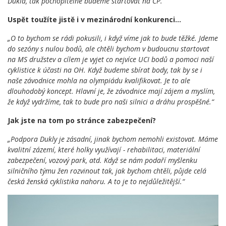
Dukla, tak pochopitelně budeme startovat na ČP.“
Uspět toužíte jistě i v mezinárodní konkurenci…
„O to bychom se rádi pokusili, i když víme jak to bude těžké. Jdeme
do sezóny s nulou bodů, ale chtěli bychom v budoucnu startovat
na MS družstev a cílem je vyjet co nejvíce UCI bodů a pomoci naší
cyklistice k účasti na OH. Když budeme sbírat body, tak by se i
naše závodnice mohla na olympiádu kvalifikovat. Je to ale
dlouhodobý koncept. Hlavní je, že závodnice mají zájem a myslím,
že když vydržíme, tak to bude pro naši silnici a dráhu prospěšné.“
Jak jste na tom po stránce zabezpečení?
„Podpora Dukly je zásadní, jinak bychom nemohli existovat. Máme
kvalitní zázemí, které holky využívají - rehabilitaci, materiální
zabezpečení, vozový park, atd. Když se nám podaří myšlenku
silničního týmu žen rozvinout tak, jak bychom chtěli, půjde celá
česká ženská cyklistika nahoru. A to je to nejdůležitější.“