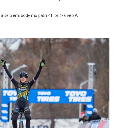
 se třemi body mu patří 41. příčka ve SP.