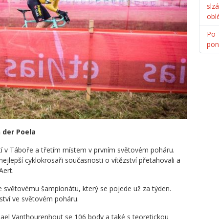
slz
obl
Po 
pon
 der Poela
tí v Táboře a třetím místem v prvním světovém poháru.
ejlepší cyklokrosaři současnosti o vítězství přetahovali a
Aert.
e světovému šampionátu, který se pojede už za týden.
ězství ve světovém poháru.
chael Vanthourenhout se 106 body a také s teoretickou