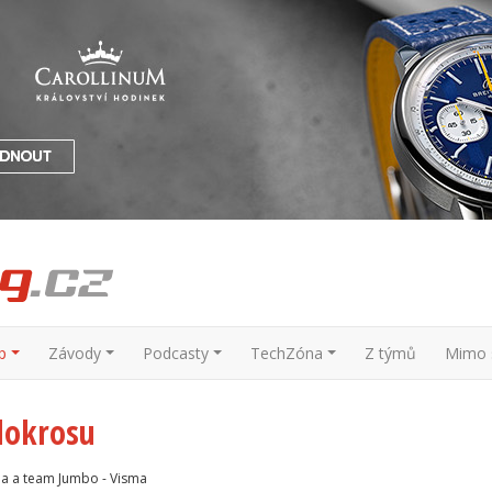
p
Závody
Podcasty
TechZóna
Z týmů
Mimo s
klokrosu
da a team Jumbo - Visma