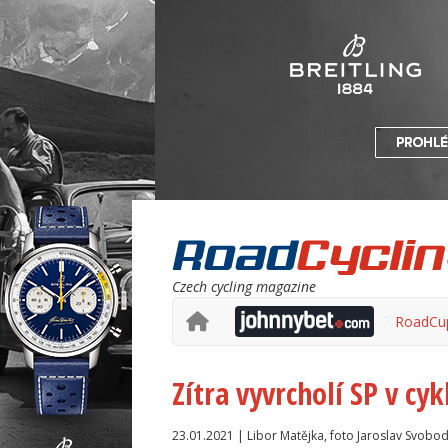
Czech cycling magazine
RoadCu
Zítra vyvrcholí SP v cy
23.01.2021 | Libor Matějka, foto Jaroslav Svobo