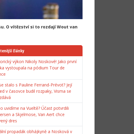
. O vítězství si to rozdají Wout van
tenější články
torický výkon Nikoly Noskové! Jako první
ka vystoupala na pódium Tour de
nce
e stalo s Pauline Ferrand-Prévot? Její
ed v časovce budil rozpaky, Visma se
zdává
o uvidíme na Vueltě? Účast potvrdili
ersen a Skjelmose, Van Aert chce
vený dres
ální propadák obhájkyně a Nosková v