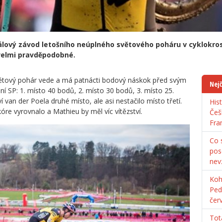
álový závod letošního neúplného světového poháru v cyklokrosu
 velmi pravděpodobné.
větový pohár vede a má patnácti bodový náskok před svým
Nejč
 SP: 1. místo 40 bodů, 2. místo 30 bodů, 3. místo 25.
ví van der Poela druhé místo, ale asi nestačilo místo třetí.
His
óre vyrovnalo a Mathieu by měl víc vítězství.
Češ
Fra
Co s
pos
nev
Koh
Ped
čer
Tot