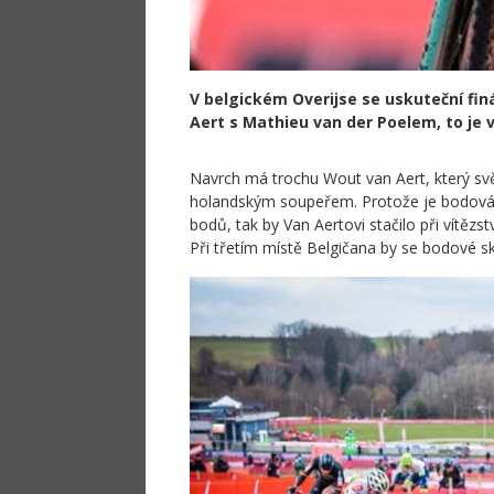
V belgickém Overijse se uskuteční fin
Aert s Mathieu van der Poelem, to je
Navrch má trochu Wout van Aert, který s
holandským soupeřem. Protože je bodování
bodů, tak by Van Aertovi stačilo při vítězst
Při třetím místě Belgičana by se bodové sk