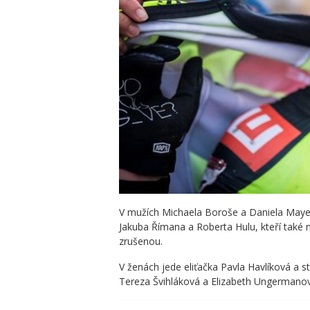
V mužích
Michaela Boroše a Daniela Mayer
Jakuba Římana a Roberta Hulu, kteří také na
zrušenou.
V ženách jede eliťačka Pavla Havlíková a s
Tereza Švihláková a Elizabeth Ungermano