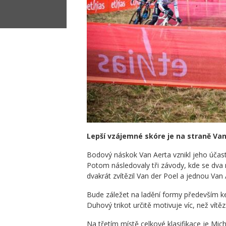
Lepší vzájemné skóre je na straně Van
Bodový náskok Van Aerta vznikl jeho účas
Potom následovaly tři závody, kde se dva n
dvakrát zvítězil Van der Poel a jednou Van 
Bude záležet na ladění formy především k
Duhový trikot určitě motivuje víc, než vít
Na třetím místě celkové klasifikace je Mi