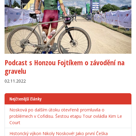
Podcast s Honzou Fojtíkem o závodění na
gravelu
02.11.2022
Nejčtenější články
Nosková po dalším útoku otevřeně promluvila o
problémech v Cofidisu. Šestou etapu Tour ovládla Kim Le
Court
Historický výkon Nikoly Noskové! Jako první Češka