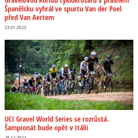
Španělsku vyhrál ve spurtu Van der Poel
před Van Aertem
23.01.2023
UCI Gravel World Series se rozrůstá.
Šampionát bude opět v Itálii
28.12.2022