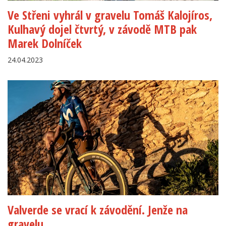
Ve Střeni vyhrál v gravelu Tomáš Kalojíros,
Kulhavý dojel čtvrtý, v závodě MTB pak
Marek Dolníček
24.04.2023
Valverde se vrací k závodění. Jenže na
gravelu