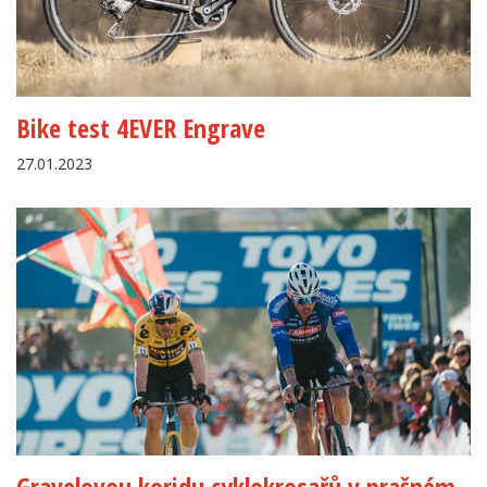
Bike test 4EVER Engrave
27.01.2023
Gravelovou koridu cyklokrosařů v prašném