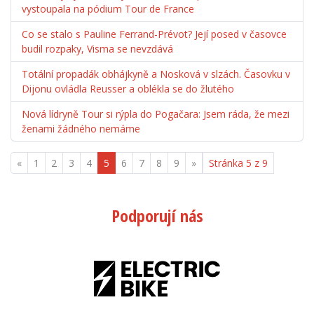
vystoupala na pódium Tour de France
Co se stalo s Pauline Ferrand-Prévot? Její posed v časovce
budil rozpaky, Visma se nevzdává
Totální propadák obhájkyně a Nosková v slzách. Časovku v
Dijonu ovládla Reusser a oblékla se do žlutého
Nová lídryně Tour si rýpla do Pogačara: Jsem ráda, že mezi
ženami žádného nemáme
«
1
2
3
4
5
6
7
8
9
»
Stránka 5 z 9
Podporují nás