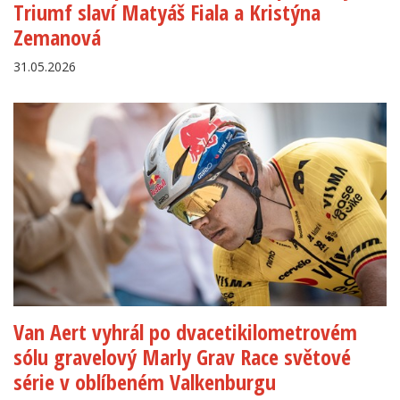
Triumf slaví Matyáš Fiala a Kristýna
Zemanová
31.05.2026
Van Aert vyhrál po dvacetikilometrovém
sólu gravelový Marly Grav Race světové
série v oblíbeném Valkenburgu