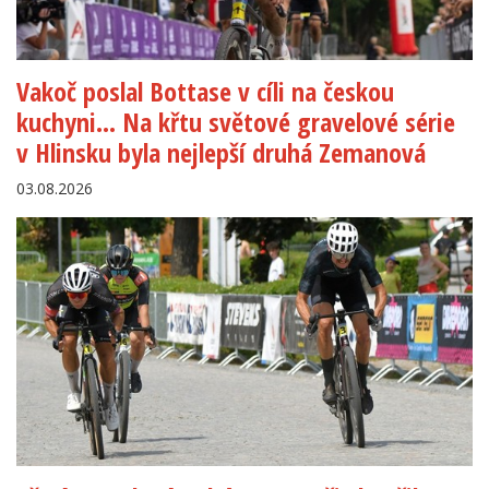
Vakoč poslal Bottase v cíli na českou
kuchyni… Na křtu světové gravelové série
v Hlinsku byla nejlepší druhá Zemanová
03.08.2026