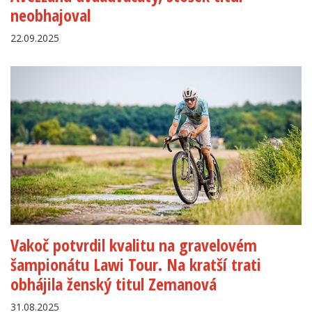
neobhajoval
22.09.2025
Vakoč potvrdil kvalitu na gravelovém
šampionátu Lawi Tour. Na kratší trati
obhájila ženský titul Zemanová
31.08.2025