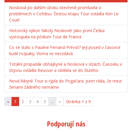
Nosková po dalším útoku otevřeně promluvila o
problémech v Cofidisu. Šestou etapu Tour ovládla Kim Le
Court
Historický výkon Nikoly Noskové! Jako první Češka
vystoupala na pódium Tour de France
Co se stalo s Pauline Ferrand-Prévot? Její posed v časovce
budil rozpaky, Visma se nevzdává
Totální propadák obhájkyně a Nosková v slzách. Časovku v
Dijonu ovládla Reusser a oblékla se do žlutého
Nová lídryně Tour si rýpla do Pogačara: Jsem ráda, že mezi
ženami žádného nemáme
«
1
2
3
4
5
...
»
Stránka 1 z 9
Podporují nás