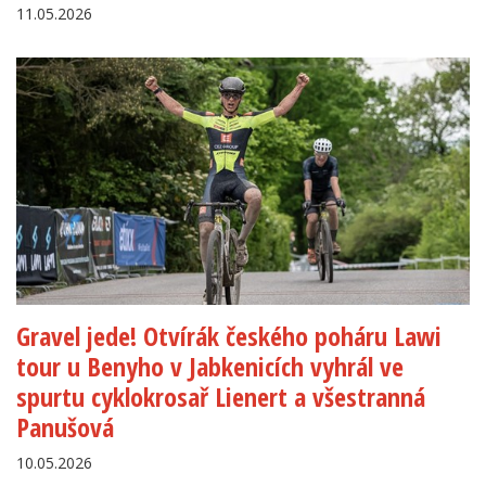
11.05.2026
Gravel jede! Otvírák českého poháru Lawi
tour u Benyho v Jabkenicích vyhrál ve
spurtu cyklokrosař Lienert a všestranná
Panušová
10.05.2026