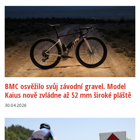
BMC osvěžilo svůj závodní gravel. Model
Kaius nově zvládne až 52 mm široké pláště
30.04.2026