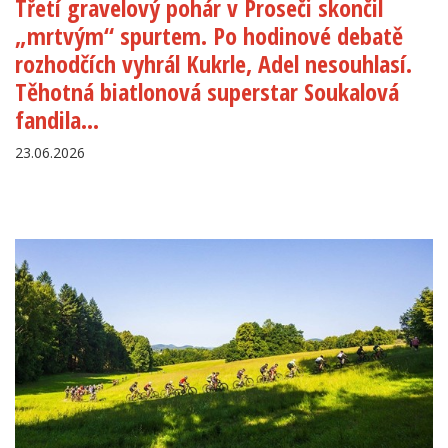
Třetí gravelový pohár v Proseči skončil
„mrtvým“ spurtem. Po hodinové debatě
rozhodčích vyhrál Kukrle, Adel nesouhlasí.
Těhotná biatlonová superstar Soukalová
fandila…
23.06.2026