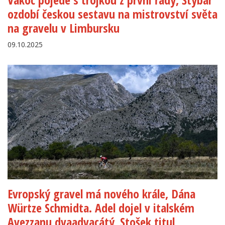
ozdobí českou sestavu na mistrovství světa
na gravelu v Limbursku
09.10.2025
Evropský gravel má nového krále, Dána
Würtze Schmidta. Adel dojel v italském
Avezzanu dvaadvacátý, Stošek titul