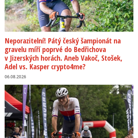
Neporazitelní! Pátý český šampionát na
gravelu míří poprvé do Bedřichova
v Jizerských horách. Aneb Vakoč, Stošek,
Adel vs. Kasper crypto4me?
06.08.2026