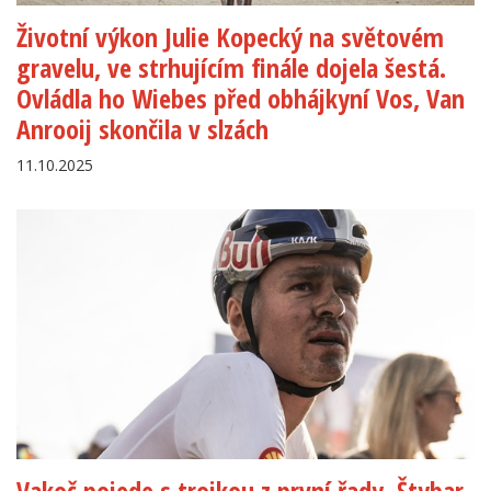
Životní výkon Julie Kopecký na světovém
gravelu, ve strhujícím finále dojela šestá.
Ovládla ho Wiebes před obhájkyní Vos, Van
Anrooij skončila v slzách
11.10.2025
Vakoč pojede s trojkou z první řady, Štybar