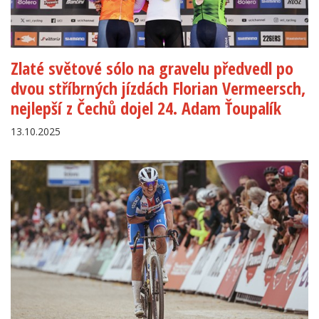
Zlaté světové sólo na gravelu předvedl po
dvou stříbrných jízdách Florian Vermeersch,
nejlepší z Čechů dojel 24. Adam Ťoupalík
13.10.2025