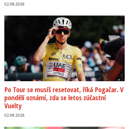
02.08.2026
Po Tour se musíš resetovat, říká Pogačar. V
pondělí oznámí, zda se letos zúčastní
Vuelty
02.08.2026