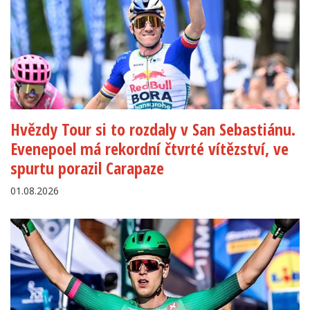
Hvězdy Tour si to rozdaly v San Sebastiánu.
Evenepoel má rekordní čtvrté vítězství, ve
spurtu porazil Carapaze
01.08.2026