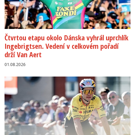
Čtvrtou etapu okolo Dánska vyhrál uprchlík
Ingebrigtsen. Vedení v celkovém pořadí
drží Van Aert
01.08.2026