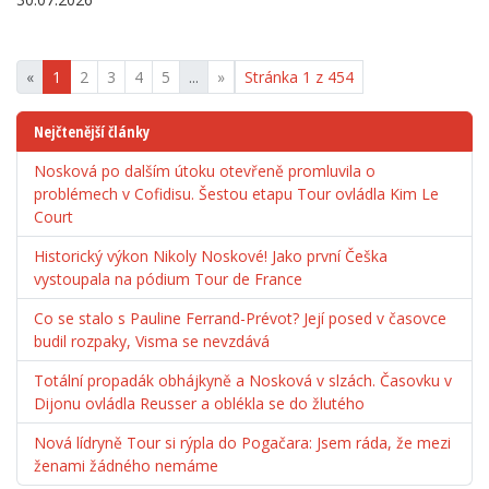
«
1
2
3
4
5
...
»
Stránka 1 z 454
Nejčtenější články
Nosková po dalším útoku otevřeně promluvila o
problémech v Cofidisu. Šestou etapu Tour ovládla Kim Le
Court
Historický výkon Nikoly Noskové! Jako první Češka
vystoupala na pódium Tour de France
Co se stalo s Pauline Ferrand-Prévot? Její posed v časovce
budil rozpaky, Visma se nevzdává
Totální propadák obhájkyně a Nosková v slzách. Časovku v
Dijonu ovládla Reusser a oblékla se do žlutého
Nová lídryně Tour si rýpla do Pogačara: Jsem ráda, že mezi
ženami žádného nemáme