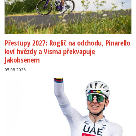
Přestupy 2027: Roglič na odchodu, Pinarello
loví hvězdy a Visma překvapuje
Jakobsenem
05.08.2026