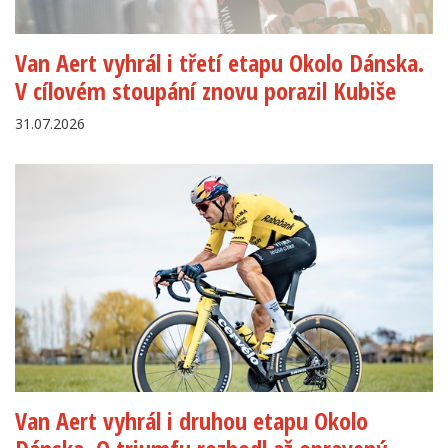
Van Aert vyhrál i třetí etapu Okolo Dánska.
V cílovém stoupání znovu porazil Kubiše
31.07.2026
Van Aert vyhrál i druhou etapu Okolo