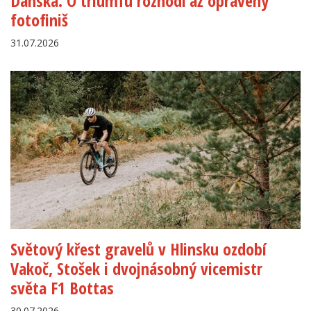
Dánska. O triumfu rozhodl až opravený
fotofiniš
31.07.2026
Světový křest gravelů v Hlinsku ozdobí
Vakoč, Stošek i dvojnásobný vicemistr
světa F1 Bottas
30.07.2026