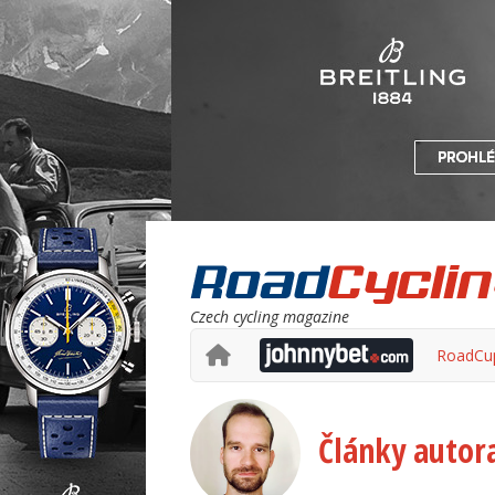
Czech cycling magazine
RoadCu
Články autor