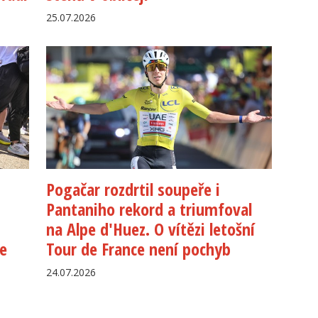
25.07.2026
Pogačar rozdrtil soupeře i
Pantaniho rekord a triumfoval
na Alpe d'Huez. O vítězi letošní
e
Tour de France není pochyb
24.07.2026