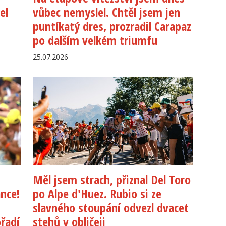
el
vůbec nemyslel. Chtěl jsem jen
puntíkatý dres, prozradil Carapaz
po dalším velkém triumfu
25.07.2026
Měl jsem strach, přiznal Del Toro
nce!
po Alpe d'Huez. Rubio si ze
slavného stoupání odvezl dvacet
řadí
stehů v obličeji