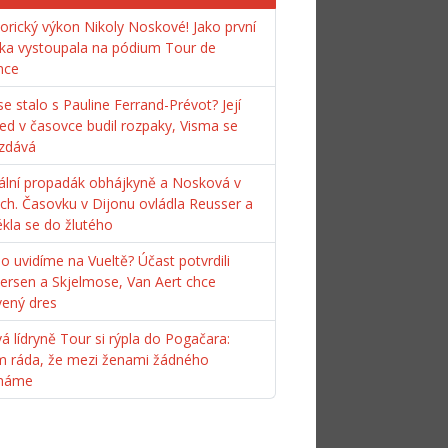
torický výkon Nikoly Noskové! Jako první
ka vystoupala na pódium Tour de
nce
e stalo s Pauline Ferrand-Prévot? Její
ed v časovce budil rozpaky, Visma se
zdává
ální propadák obhájkyně a Nosková v
ách. Časovku v Dijonu ovládla Reusser a
ékla se do žlutého
o uvidíme na Vueltě? Účast potvrdili
ersen a Skjelmose, Van Aert chce
vený dres
á lídryně Tour si rýpla do Pogačara:
m ráda, že mezi ženami žádného
máme