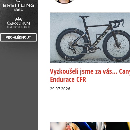
Vyzkoušeli jsme za vás… Ca
Endurace CFR
29.07.2026