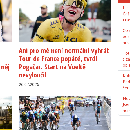
His
Češ
Fra
Co s
pos
nev
Ani pro mě není normální vyhrát
Tot
Tour de France popáté, tvrdí
slz
 něj
Pogačar. Start na Vueltě
obl
nevyloučil
Koh
Ped
26.07.2026
čer
Nov
Jse
ne