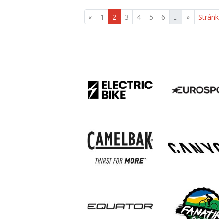
«
1
2
3
4
5
6
...
»
Stránk