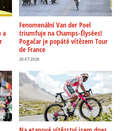
Fenomenální Van der Poel
u a
triumfuje na Champs-Élysées!
r
Pogačar je popáté vítězem Tour
de France
26.07.2026
Na etapové vítězství jsem dnes