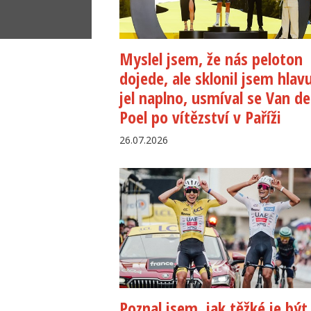
Myslel jsem, že nás peloton
dojede, ale sklonil jsem hlav
jel naplno, usmíval se Van de
Poel po vítězství v Paříži
26.07.2026
Poznal jsem, jak těžké je být