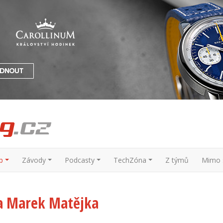
p
Závody
Podcasty
TechZóna
Z týmů
Mimo s
a Marek Matějka