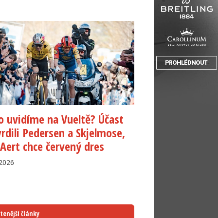
 uvidíme na Vueltě? Účast
rdili Pedersen a Skjelmose,
Aert chce červený dres
.2026
tenější články