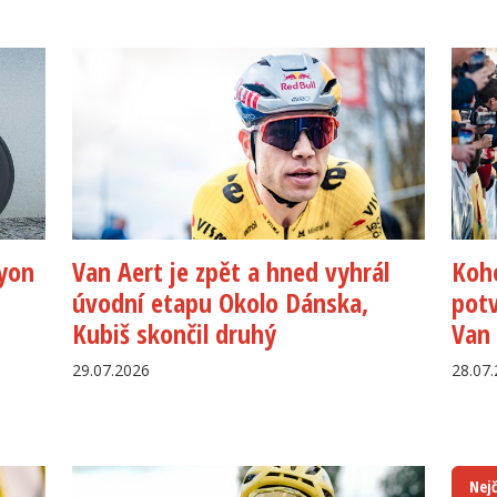
nyon
Van Aert je zpět a hned vyhrál
Koho
úvodní etapu Okolo Dánska,
potv
Kubiš skončil druhý
Van 
29.07.2026
28.07
Nejč