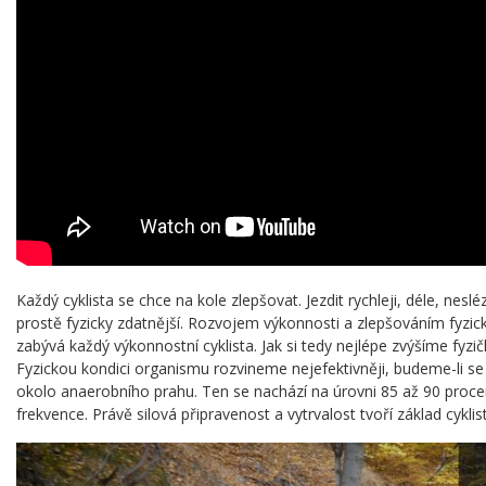
Každý cyklista se chce na kole zlepšovat. Jezdit rychleji, déle, nesléz
prostě fyzicky zdatnější. Rozvojem výkonnosti a zlepšováním fyzic
zabývá každý výkonnostní cyklista. Jak si tedy nejlépe zvýšíme fyzi
Fyzickou kondici organismu rozvineme nejefektivněji, budeme-li se
okolo anaerobního prahu. Ten se nachází na úrovni 85 až 90 proc
frekvence. Právě silová připravenost a vytrvalost tvoří základ cykli