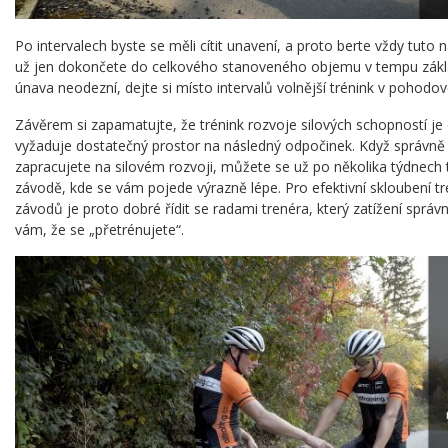
Po intervalech byste se měli cítit unavení, a proto berte vždy tuto n
už jen dokončete do celkového stanoveného objemu v tempu základ
únava neodezní, dejte si místo intervalů volnější trénink v pohod
Závěrem si zapamatujte, že trénink rozvoje silových schopností j
vyžaduje dostatečný prostor na následný odpočinek. Když správně
zapracujete na silovém rozvoji, můžete se už po několika týdnech t
závodě, kde se vám pojede výrazně lépe. Pro efektivní skloubení t
závodů je proto dobré řídit se radami trenéra, který zatížení správ
vám, že se „přetrénujete“.