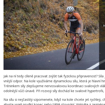
Jak na ní tedy cíleně pracovat zvýšit tak fyzickou připravenost? Sí
vnější odpor. Na kole využíváme dynamickou sílu, která je hlavní hnac
Tréninkem síly zlepšujeme nervosvalovou koordinaci svalových vláke
odolnější vůči únavě. Při rozvoji síly dochází ke svalové hypertrofii,
Na sílu si nejčastěji vzpomenete, když na kole chcete jet rychleji, 
abyste vyjeli prudký kopec nebo táhlé stoupání. Vnímáte ji zejmén