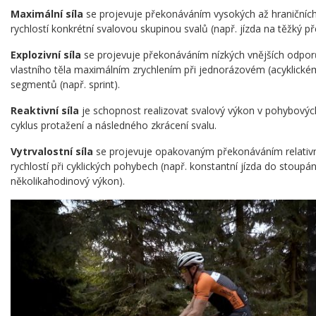
Maximální síla
se projevuje překonáváním vysokých až hraničníc
rychlostí konkrétní svalovou skupinou svalů (např. jízda na těžký př
Explozivní síla
se projevuje překonáváním nízkých vnějších odpo
vlastního těla maximálním zrychlením při jednorázovém (acyklick
segmentů (např. sprint).
Reaktivní síla
je schopnost realizovat svalový výkon v pohybových
cyklus protažení a následného zkrácení svalu.
Vytrvalostní síla
se projevuje opakovaným překonáváním relativ
rychlostí při cyklických pohybech (např. konstantní jízda do stoupání
několikahodinový výkon).