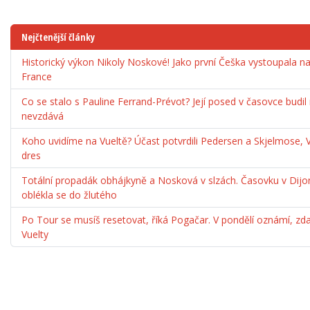
Nejčtenější články
Historický výkon Nikoly Noskové! Jako první Češka vystoupala 
France
Co se stalo s Pauline Ferrand-Prévot? Její posed v časovce budil
nevzdává
Koho uvidíme na Vueltě? Účast potvrdili Pedersen a Skjelmose, 
dres
Totální propadák obhájkyně a Nosková v slzách. Časovku v Dijo
oblékla se do žlutého
Po Tour se musíš resetovat, říká Pogačar. V pondělí oznámí, zda
Vuelty