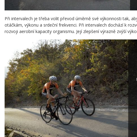
Při intervalech je třeba volit převod úměrně své výkonnosti tak, 
otáčkám, výkonu a srdeční frekvenci. Při intervalech dochází k rozv
rozvoji aerobní kapacity organismu. Její zlepšení výrazně zvýší výko