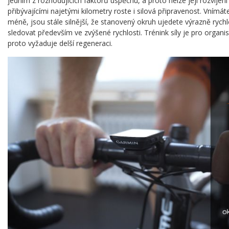
jedním z rozhodujících faktorů úspěchu, a proto nelze její rozvíjen
přibývajícími najetými kilometry roste i silová připravenost. Vnímát
méně, jsou stále silnější, že stanovený okruh ujedete výrazně rychle
sledovat především ve zvýšené rychlosti. Trénink síly je pro organ
proto vyžaduje delší regeneraci.