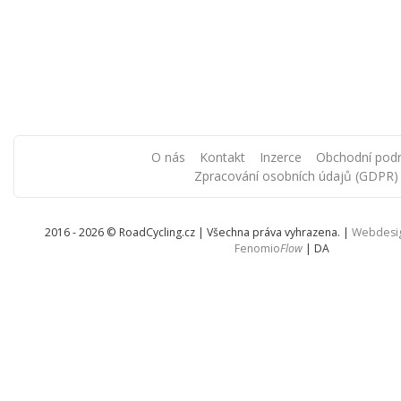
O nás
Kontakt
Inzerce
Obchodní pod
Zpracování osobních údajů (GDPR)
2016 - 2026 © RoadCycling.cz | Všechna práva vyhrazena. |
Webdesi
Fenomio
Flow
|
DA