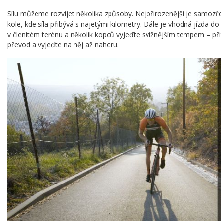
Sílu můžeme rozvíjet několika způsoby. Nejpřirozenější je samoz
kole, kde síla přibývá s najetými kilometry. Dále je vhodná jízda d
v členitém terénu a několik kopců vyjeďte svižnějším tempem – při
převod a vyjeďte na něj až nahoru.