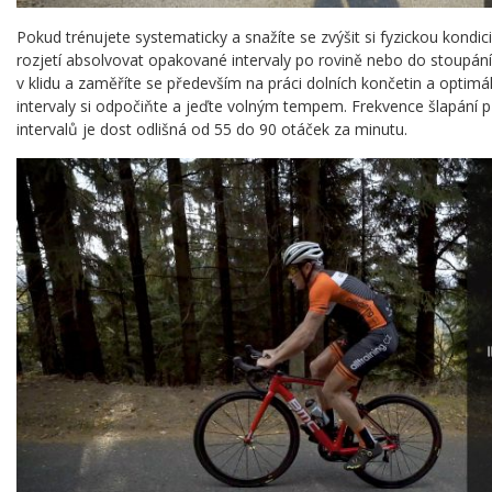
Pokud trénujete systematicky a snažíte se zvýšit si fyzickou kondici
rozjetí absolvovat opakované intervaly po rovině nebo do stoupání.
v klidu a zaměříte se především na práci dolních končetin a optimál
intervaly si odpočiňte a jeďte volným tempem. Frekvence šlapání p
intervalů je dost odlišná od 55 do 90 otáček za minutu.