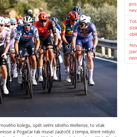
pos
nev
Tot
slz
obl
Nov
Jse
ne
ového kolegu, opět velmi silného Wellense, to však
Cipresse a Pogačar tak musel zaútočit z tempa, které nebylo