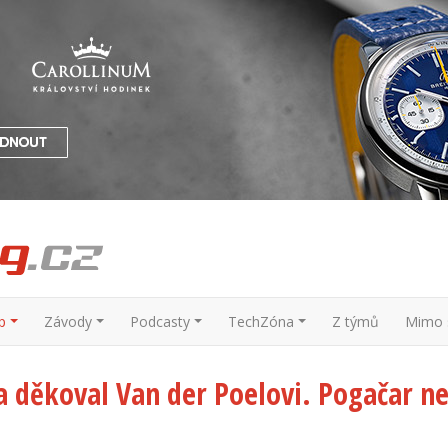
p
Závody
Podcasty
TechZóna
Z týmů
Mimo s
ma děkoval Van der Poelovi. Pogačar n