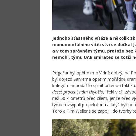
Jednoho šťastného vítěze a několik zk
monumentálního vítězství se dočkal Jas
a v tom správném týmu, protože bez k
nemohl, týmu UAE Emirates se totiž ne
Pogačar byl opět mimořádně dobrý, na Po
byl dojezd Sanrema opět mimořádně drama
kolegům nepodařilo splnit určenou taktiku
deset procent nám chybělo,“
řekl v cíli záv
než 50 kilometrů před cílem, jenže před v
týmu rozsypali po pelotonu a když byli pot
Toro a Tim Wellens se zapojili do tvorby 