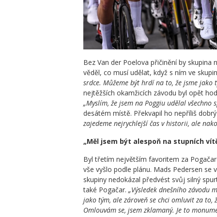
Bez Van der Poelova přičinění by skupina n
věděl, co musí udělat, když s ním ve skupině
srdce. Můžeme být hrdí na to, že jsme jako
nejtěžších okamžicích závodu byl opět hodn
„Myslím, že jsem na Poggiu udělal všechno s
desátém místě. Překvapil ho nepříliš dobr
zajedeme nejrychlejší čas v historii, ale nak
„Měl jsem být alespoň na stupních vítě
Byl třetím největším favoritem za Pogač
vše vyšlo podle plánu. Mads Pedersen se v 
skupiny nedokázal předvést svůj silný spurt
také Pogačar.
„Výsledek dnešního závodu m
jako tým, ale zároveň se chci omluvit za to, 
Omlouvám se, jsem zklamaný. Je to monument