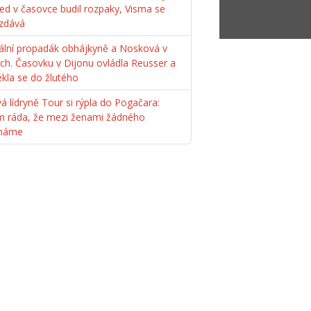
ed v časovce budil rozpaky, Visma se
zdává
ální propadák obhájkyně a Nosková v
ách. Časovku v Dijonu ovládla Reusser a
ékla se do žlutého
á lídryně Tour si rýpla do Pogačara:
m ráda, že mezi ženami žádného
máme