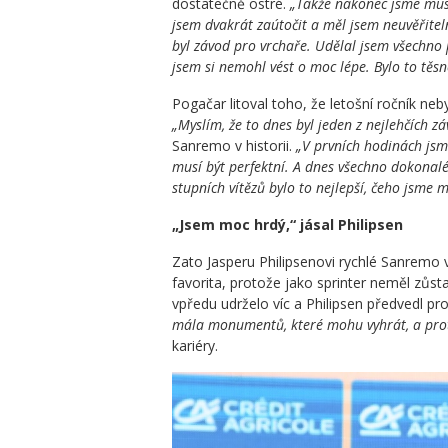
dostatečně ostré.
„Takže nakonec jsme musel
jsem dvakrát zaútočit a měl jsem neuvěřiteln
byl závod pro vrchaře. Udělal jsem všechno p
jsem si nemohl vést o moc lépe. Bylo to těsn
Pogačar litoval toho, že letošní ročník neby
„Myslím, že to dnes byl jeden z nejlehčích z
Sanremo v historii.
„V prvních hodinách jsm
musí být perfektní. A dnes všechno dokonalé
stupních vítězů bylo to nejlepší, čeho jsme 
„Jsem moc hrdý,“ jásal Philipsen
Zato Jasperu Philipsenovi rychlé Sanremo
favorita, protože jako sprinter neměl zůst
vpředu udrželo víc a Philipsen předvedl pro
mála monumentů, které mohu vyhrát, a prot
kariéry.