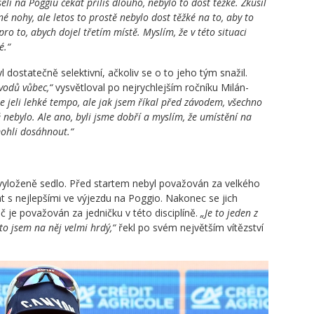
i na Poggiu čekat příliš dlouho, nebylo to dost těžké. Zkusil
é nohy, ale letos to prostě nebylo dost těžké na to, aby to
ro to, abych dojel třetím místě. Myslím, že v této situaci
é.“
l dostatečně selektivní, ačkoliv se o to jeho tým snažil.
ávodů vůbec,“
vysvětloval po nejrychlejším ročníku Milán-
e jeli lehké tempo, ale jak jsem říkal před závodem, všechno
 nebylo. Ale ano, byli jsme dobří a myslím, že umístění na
mohli dosáhnout.“
 vyloženě sedlo. Před startem nebyl považován za velkého
at s nejlepšími ve výjezdu na Poggio. Nakonec se jich
č je považován za jedničku v této disciplíně.
„Je to jeden z
o jsem na něj velmi hrdý,“
řekl po svém největším vítězství