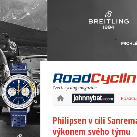
Czech cycling magazine
RoadCu
Philipsen v cíli Sanre
výkonem svého týmu