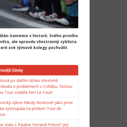
lán-Sanremo v historii. Svého prvního
světa, ale opravdu všestranný cyklista
teré své týmové kolegy pochválit
tenější články
ková po dalším útoku otevřeně
mluvila o problémech v Cofidisu. Šestou
pu Tour ovládla Kim Le Court
torický výkon Nikoly Noskové! Jako první
ka vystoupala na pódium Tour de
nce
e stalo s Pauline Ferrand-Prévot? Její