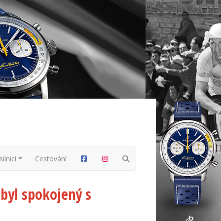
ilnici
Cestování
ebyl spokojený s