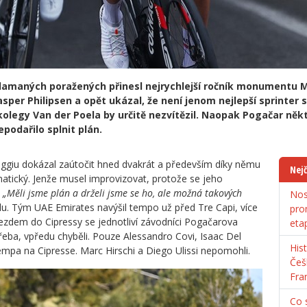
lamaných poražených přinesl nejrychlejší ročník monumentu Mi
per Philipsen a opět ukázal, že není jenom nejlepší sprinter 
olegy Van der Poela by určitě nezvítězil. Naopak Pogačar něk
podařilo splnit plán.
ggiu dokázal zaútočit hned dvakrát a především díky němu
Nejč
tický. Jenže musel improvizovat, protože se jeho
.
„Měli jsme plán a drželi jsme se ho, ale možná takových
Nos
odu. Tým UAE Emirates navýšil tempo už před Tre Capi, více
pro
jezdem do Cipressy se jednotliví závodníci Pogačarova
eta
řeba, vpředu chyběli. Pouze Alessandro Covi, Isaac Del
His
tempa na Cipresse. Marc Hirschi a Diego Ulissi nepomohli.
Češ
Fra
Co s