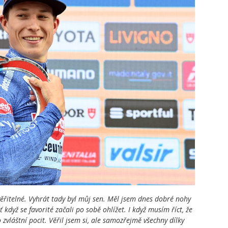
věřitelné. Vyhrát tady byl můj sen. Měl jsem dnes dobré nohy
ť když se favorité začali po sobě ohlížet. I když musím říct, že
o zvláštní pocit. Věřil jsem si, ale samozřejmě všechny dílky