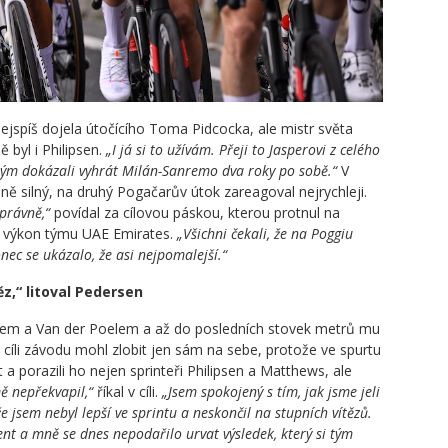
ejspíš dojela útočícího Toma Pidcocka, ale mistr světa
 byl i Philipsen.
„I já si to užívám. Přeji to Jasperovi z celého
 tým dokázali vyhrát Milán-Sanremo dva roky po sobě.“
V
ě silný, na druhý Pogačarův útok zareagoval nejrychleji.
právně,“
povídal za cílovou páskou, kterou protnul na
ý výkon týmu UAE Emirates.
„Všichni čekali, že na Poggiu
onec se ukázalo, že asi nejpomalejší.“
z,“ litoval Pedersen
arem a Van der Poelem a až do posledních stovek metrů mu
cíli závodu mohl zlobit jen sám na sebe, protože ve spurtu
 a porazili ho nejen sprinteři Philipsen a Matthews, ale
ě nepřekvapil,“
říkal v cíli.
„Jsem spokojený s tím, jak jsme jeli
že jsem nebyl lepší ve sprintu a neskončil na stupních vítězů.
 a mně se dnes nepodařilo urvat výsledek, který si tým