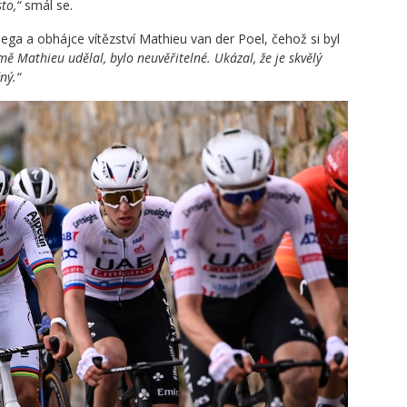
to,“
smál se.
lega a obhájce vítězství Mathieu van der Poel, čehož si byl
mě Mathieu udělal, bylo neuvěřitelné. Ukázal, že je skvělý
ný.“