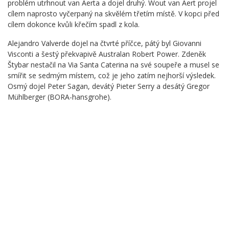
problém utrhnout van Aerta a dojel druhý. Wout van Aert projel
cílem naprosto vyčerpaný na skvělém třetím místě. V kopci před
cílem dokonce kvůli křečím spadl z kola.
Alejandro Valverde dojel na čtvrté příčce, pátý byl Giovanni
Visconti a šestý překvapivě Australan Robert Power. Zdeněk
Štybar nestačil na Via Santa Caterina na své soupeře a musel se
smířit se sedmým místem, což je jeho zatím nejhorší výsledek.
Osmý dojel Peter Sagan, devátý Pieter Serry a desátý Gregor
Mühlberger (BORA-hansgrohe).