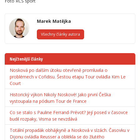
Foto RCS sport
Marek Matějka
Všechny články autora
Nejčtenější články
Nosková po dalším útoku otevřeně promluvila o
problémech v Cofidisu. Šestou etapu Tour ovládla Kim Le
Court
Historický výkon Nikoly Noskové! Jako první Češka
vystoupala na pódium Tour de France
Co se stalo s Pauline Ferrand-Prévot? Její posed v časovce
budil rozpaky, Visma se nevzdává
Totální propadák obhájkyně a Nosková v slzách. Časovku v
Dijonu ovládla Reusser a oblékla se do žlutého