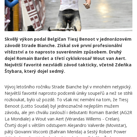
Skvělý výkon podal Belgičan Tiesj Benoot v jednorázovém
závodě Strade Bianche. Získal své první profesionální
vítězství a to naprosto suverénním způsobem. Druhý
dojel Romain Bardet a třetí cyklokrosař Wout van Aert.
Největší favorité nezvládli závod takticky, včetně Zdeňka
Štybara, který dojel sedmý.
Vývoj letošního ročníku Strade Bianche byl v mnohém netypický.
Největší favorité naprosto podcenili úniky soupeřů a než se stihli
rozkoukat, bylo už pozdě. To však nic nemění na tom, že Tiesj
Benoot (Lotto Soudal) byl jednoznačně nejlepším mužem
závodu, ale jen chválu zaslouží i debutanti Romain Bardet (AG2R
La Mondiale) a Wout van Aert (Vérandas Willems - Crelan).
Čtvrtý dojel s větším odstupem Alejandro Valverde (Movistar),
pátý Giovanni Visconti (Bahrain Merida) a šestý Robert Power