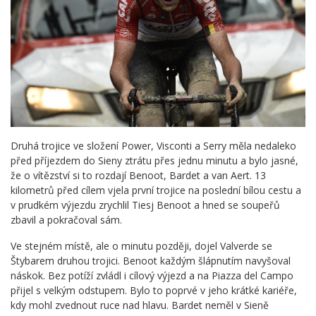
Druhá trojice ve složení Power, Visconti a Serry měla nedaleko
před příjezdem do Sieny ztrátu přes jednu minutu a bylo jasné,
že o vítězství si to rozdají Benoot, Bardet a van Aert. 13
kilometrů před cílem vjela první trojice na poslední bílou cestu a
v prudkém výjezdu zrychlil Tiesj Benoot a hned se soupeřů
zbavil a pokračoval sám.
Ve stejném místě, ale o minutu později, dojel Valverde se
Štybarem druhou trojici. Benoot každým šlápnutím navyšoval
náskok. Bez potíží zvládl i cílový výjezd a na Piazza del Campo
přijel s velkým odstupem. Bylo to poprvé v jeho krátké kariéře,
kdy mohl zvednout ruce nad hlavu. Bardet neměl v Sieně