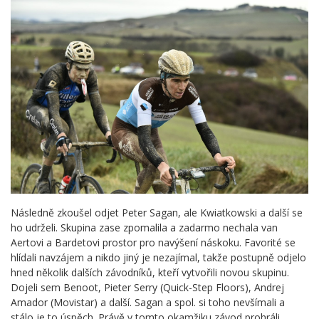
Následně zkoušel odjet Peter Sagan, ale Kwiatkowski a další se
ho udrželi. Skupina zase zpomalila a zadarmo nechala van
Aertovi a Bardetovi prostor pro navýšení náskoku. Favorité se
hlídali navzájem a nikdo jiný je nezajímal, takže postupně odjelo
hned několik dalších závodníků, kteří vytvořili novou skupinu.
Dojeli sem Benoot, Pieter Serry (Quick-Step Floors), Andrej
Amador (Movistar) a další. Sagan a spol. si toho nevšímali a
stálo je to úspěch. Právě v tomto okamžiku závod prohráli.