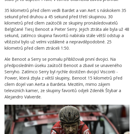
35 kilometrů před cílem vedli Bardet a van Aert s náskokem 35
sekund před druhou a 45 sekund před třetí skupinou. 30
kilometrů před cílem zaútočili ze skupiny pronásledovatelů
Belgičané Tiesj Benoot a Pieter Serry. Jejich ztráta ale byla už 48
sekund, zatímco skupina favoritů nabírala stále větší odstup a
vítězství bylo už velmi vzdálené a nepravděpodobné. 25
kilometrů před cílem ztráceli 1:50.
Ale Benoot a Serry se pomalu přibližovali první dvojici. Na
předposledním úseku zaútočil Benoot a zbavil se unaveného
Serryho. Zatímco Serry byl rychle dostižen dvojicí Visconti -
Power, která zbyla z větší skupiny, Benoot 15 kilometrů před
cílem dojel van Aerta a Bardeta. Mezitím, mimo zájem
televizních kamer, ze skupiny favoritů odjeli Zdeněk Štybar a
Alejandro Valverde.