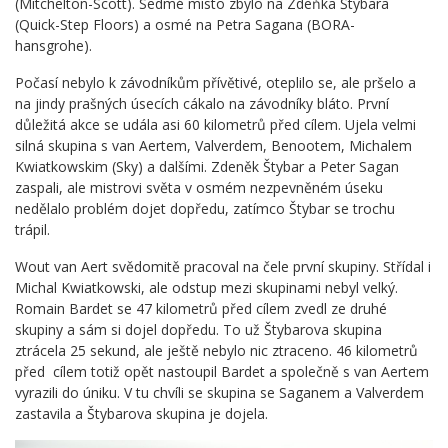
(Mitchelton-Scott). Sedmé místo zbylo na Zdeňka Štybara
(Quick-Step Floors) a osmé na Petra Sagana (BORA-
hansgrohe).
Počasí nebylo k závodníkům přívětivé, oteplilo se, ale pršelo a
na jindy prašných úsecích cákalo na závodníky bláto. První
důležitá akce se udála asi 60 kilometrů před cílem. Ujela velmi
silná skupina s van Aertem, Valverdem, Benootem, Michalem
Kwiatkowskim (Sky) a dalšími. Zdeněk Štybar a Peter Sagan
zaspali, ale mistrovi světa v osmém nezpevněném úseku
nedělalo problém dojet dopředu, zatímco Štybar se trochu
trápil.
Wout van Aert svědomitě pracoval na čele první skupiny. Střídal i
Michal Kwiatkowski, ale odstup mezi skupinami nebyl velký.
Romain Bardet se 47 kilometrů před cílem zvedl ze druhé
skupiny a sám si dojel dopředu. To už Štybarova skupina
ztrácela 25 sekund, ale ještě nebylo nic ztraceno. 46 kilometrů
před cílem totiž opět nastoupil Bardet a společně s van Aertem
vyrazili do úniku. V tu chvíli se skupina se Saganem a Valverdem
zastavila a Štybarova skupina je dojela.