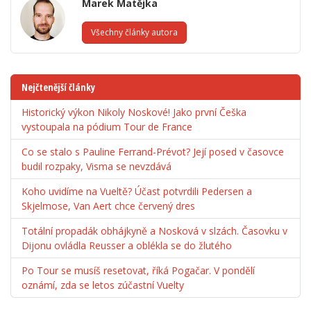
Marek Matějka
Všechny články autora
Nejčtenější články
Historický výkon Nikoly Noskové! Jako první Češka
vystoupala na pódium Tour de France
Co se stalo s Pauline Ferrand-Prévot? Její posed v časovce
budil rozpaky, Visma se nevzdává
Koho uvidíme na Vueltě? Účast potvrdili Pedersen a
Skjelmose, Van Aert chce červený dres
Totální propadák obhájkyně a Nosková v slzách. Časovku v
Dijonu ovládla Reusser a oblékla se do žlutého
Po Tour se musíš resetovat, říká Pogačar. V pondělí
oznámí, zda se letos zúčastní Vuelty