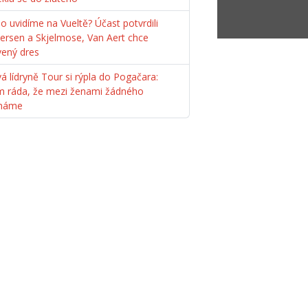
o uvidíme na Vueltě? Účast potvrdili
ersen a Skjelmose, Van Aert chce
vený dres
á lídryně Tour si rýpla do Pogačara:
m ráda, že mezi ženami žádného
máme