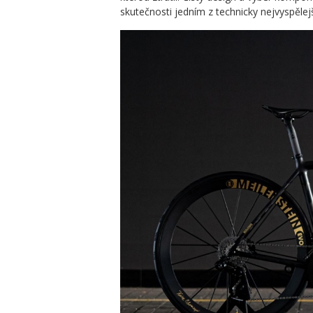
skutečnosti jedním z technicky nejvyspělej