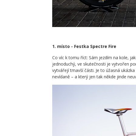
1. místo -
Festka Spectre Fire
Co víc k tomu říct: Sám jezdím na kole, ja
jednoduchý, ve skutečnosti je vytvořen pom
vytvářejí tmavší části. Je to úžasná ukázka
nevídaně – a který jen tak někde jinde neuv