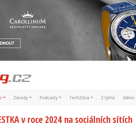
p
Závody
Podcasty
TechZóna
Z týmů
Mimo s
STKA v roce 2024 na sociálních sítích