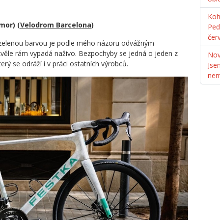
Koh
mor) (
Velodrom Barcelona
)
Ped
čer
 zelenou barvou je podle mého názoru odvážným
kvěle rám vypadá naživo. Bezpochyby se jedná o jeden z
Nov
rý se odráží i v práci ostatních výrobců.
Jse
ne