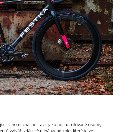
itel si ho nechal postavit jako poctu milované osobě,
nentů vytváří zdánlivě nenápadné kolo, které je ve