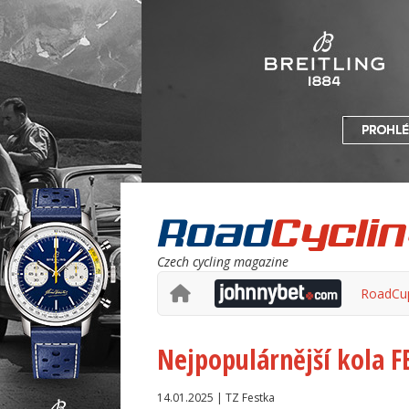
Czech cycling magazine
RoadCu
Nejpopulárnější kola FE
14.01.2025 | TZ Festka