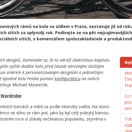
onových rámů na kola se sídlem v Praze, sestavuje již od rok
ích sítích za uplynulý rok. Podívejte se na pět nejzajímavějšíc
 sociálních sítích, s komentářem spoluzakladatele a produkto
ých designů. Domnívám se, že to odráží závěrečnou kapitolu
Nejč
 spíše rychlé dodání kola před časově náročnými složitými
osun směrem k personalizovaným designům a jedinečným
His
vé vysněné kolo Festka pomocí
konfigurátoru
na našich
Češ
ntuje Michael Moureček.
Fra
t Wardrobe
Co s
pos
ntních barvách a mění se podle intenzity světla. Na slunci
nev
ímco ve stínu se rám jeví, jako by byl celý pokrytý barvou.
letošním roce si získaly nečekanou popularitu, zejména v
Tot
slz
obl