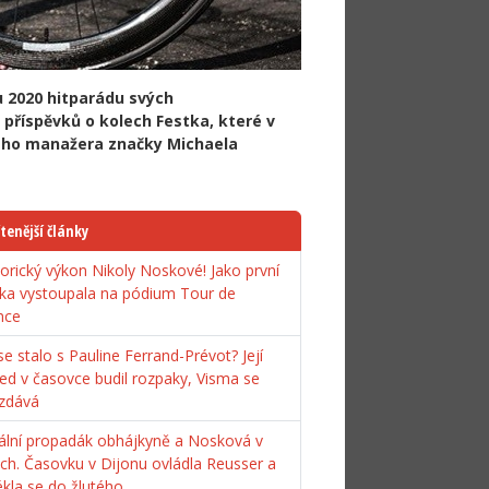
u 2020 hitparádu svých
h příspěvků o kolech Festka, které v
vého manažera značky Michaela
tenější články
torický výkon Nikoly Noskové! Jako první
ka vystoupala na pódium Tour de
nce
e stalo s Pauline Ferrand-Prévot? Její
ed v časovce budil rozpaky, Visma se
zdává
ální propadák obhájkyně a Nosková v
ách. Časovku v Dijonu ovládla Reusser a
ékla se do žlutého