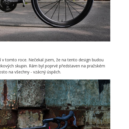
í v tomto roce. Nečekal jsem, že na tento design budou
h věkových skupin. Rám byl poprvé představen na pražském
osto na všechny - vzácný úspěch.