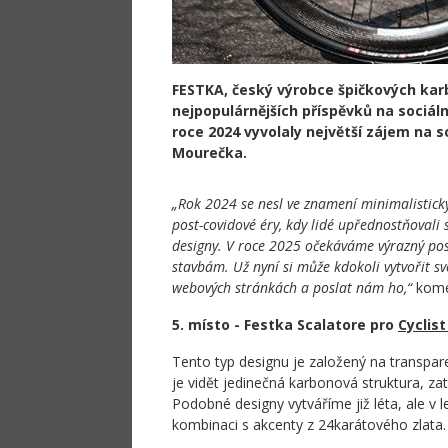
FESTKA, český výrobce špičkových karb
nejpopulárnějších příspěvků na sociáln
roce 2024 vyvolaly největší zájem na
Mourečka.
„Rok 2024 se nesl ve znamení minimalistick
post-covidové éry, kdy lidé upřednostňovali
designy. V roce 2025 očekáváme výrazný p
stavbám. Už nyní si může kdokoli vytvořit s
webových stránkách a poslat nám ho,“
kome
5. místo - Festka Scalatore pro
Cyclis
Tento typ designu je založený na transpare
je vidět jedinečná karbonová struktura, zat
Podobné designy vytváříme již léta, ale v 
kombinaci s akcenty z 24karátového zlata.